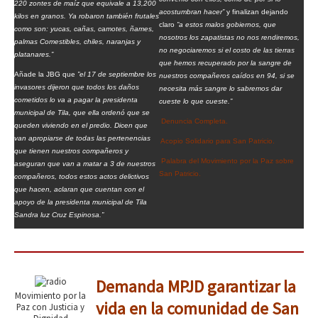
220 zontes de maíz que equivale a 13,200
acostumbran hacer”
y finalizan dejando
kilos en granos. Ya robaron también frutales
claro
”a estos malos gobiernos, que
como son: yucas, cañas, camotes, ñames,
nosotros los zapatistas no nos rendiremos,
palmas Comestibles, chiles, naranjas y
no negociaremos si el costo de las tierras
platanares.”
que hemos recuperado por la sangre de
Añade la JBG que
”el 17 de septiembre los
nuestros compañeros caídos en 94, si se
invasores dijeron que todos los daños
necesita más sangre lo sabremos dar
cometidos lo va a pagar la presidenta
cueste lo que cueste.”
municipal de Tila, que ella ordenó que se
Denuncia Completa.
queden viviendo en el predio. Dicen que
van apropiarse de todas las pertenencias
Acopio Solidario para San Patricio.
que tienen nuestros compañeros y
Palabra del Movimiento por la Paz sobre
aseguran que van a matar a 3 de nuestros
San Patricio.
compañeros, todos estos actos delictivos
que hacen, aclaran que cuentan con el
apoyo de la presidenta municipal de Tila
Sandra luz Cruz Espinosa.”
Demanda MPJD garantizar la
Movimiento por la
vida en la comunidad de San
Paz con Justicia y
Dignidad