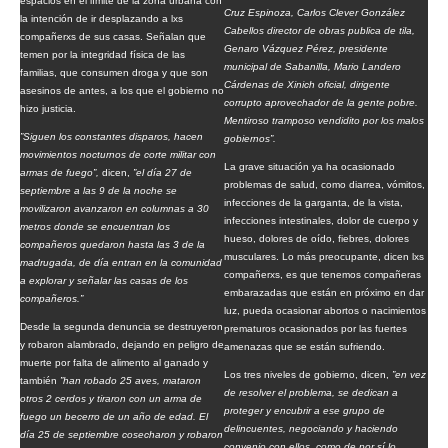
espacios en el límite de la zona urbana con
Cruz Espinoza, Carlos Clever González
la intención de ir desplazando a lxs
Cabellos director de obras publica de tila,
compañerxs de sus casas. Señalan que
Genaro Vázquez Pérez, presidente
temen por la integridad física de las
municipal de Sabanilla, Mario Landero
familias, que consumen droga y que son
Cárdenas de Xinich oficial, dirigente
asesinos de antes, a los que el gobierno no
corrupto aprovechador de la gente pobre.
hizo justicia.
Mentiroso tramposo vendidito por los malos
”Siguen los constantes disparos, hacen
gobiernos”.
movimientos nocturnos de corte militar con
La grave situación ya ha ocasionado
armas de fuego”,
dicen,
”el día 27 de
problemas de salud, como diarrea, vómitos,
septiembre a las 9 de la noche se
infecciones de la garganta, de la vista,
movilizaron avanzaron en columnas a 30
infecciones intestinales, dolor de cuerpo y
metros donde se encuentran los
hueso, dolores de oído, fiebres, dolores
compañeros quedaron hasta las 3 de la
musculares. Lo más preocupante, dicen lxs
madrugada, de día entran en la comunidad
compañerxs, es que tenemos compañeras
a explorar y señalar las casas de los
embarazadas que están en próximo en dar
compañeros.”
luz, pueda ocasionar abortos o nacimientos
Desde la segunda denuncia se destruyeron
prematuros ocasionados por las fuertes
y robaron alambrado, dejando en peligro de
amenazas que se están sufriendo.
muerte por falta de alimento al ganado y
Los tres niveles de gobierno, dicen,
”en vez
también
”han robado 25 aves, mataron
de resolver el problema, se dedican a
otros 2 cerdos y tiraron con un arma de
proteger y encubrir a ese grupo de
fuego un becerro de un año de edad. El
delincuentes, negociando y haciendo
día 25 de septiembre cosecharon y robaron
convenio con ellos, como de por sí lo