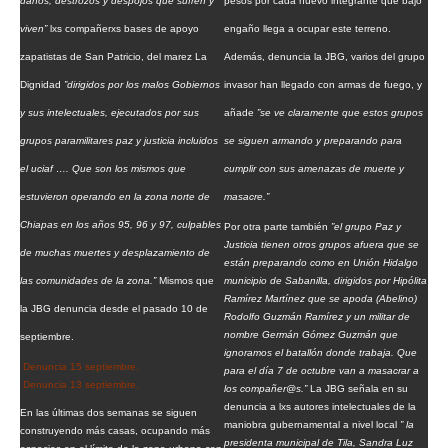
daños, destrozos y despojos que sufren y
pesos por cada nuevo integrante que bajo
Fotorreportaje
viven”
lxs compañerxs bases de apoyo
engaño llega a ocupar este terreno.
Video
zapatistas de San Patricio, del marez La
Además, denuncia la JBG, varios del grupo
Dignidad
”dirigidos por los malos Gobiernos
invasor han llegado con armas de fuego, y
Otras secciones
y sus intelectuales, ejecutados por sus
añade
”se ve claramente que estos grupos
Semillero Guerra contra la Humanidad. (Las poblaciones y
grupos paramilitares paz y justicia incluidos
se siguen armando y preparando para
la naturaleza bajo asedio)
el uciaf …. Que son los mismos que
cumplir con sus amenazas de muerte y
estuvieron operando en la zona norte de
masacre.”
Libros para descargar
Chiapas en los años 95, 96 y 97, culpables
Por otra parte también
”el grupo Paz y
Medios Libres
Justicia tienen otros grupos afuera que se
de muchas muertes y desplazamiento de
están preparando como en Unión Hidalgo
COVID-19
las comunidades de la zona.”
Mismos que
municipio de Sabanilla, dirigidos por Hipólita
Ramírez Martínez que se apoda (Abelino)
la JBG denuncia desde el pasado 10 de
Rodolfo Guzmán Ramírez y un militar de
Eventos
nombre Germán Gómez Guzmán que
septiembre.
ignoramos el batallón donde trabaja. Que
Contacto
Denuncia 15 septiembre.
para el día 7 de octubre van a masacrar a
Denuncia 13 septiembre.
los compañer@s.”
La JBG señala en su
denuncia a lxs autores intelectuales de la
En las últimas dos semanas se siguen
maniobra gubernamental a nivel local
” la
construyendo más casas, ocupando más
presidenta municipal de Tila, Sandra Luz