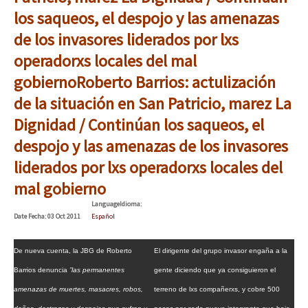
Mundo
los saqueos, el despojo y las amenazas
de los invasores liderados por lxs
EZLN
“Sonhando a Terra do Bem Virá” se publica no Estado Espanhol
operadorxs locales del mal
La Sexta
gobierno
Roberto Barrios: actulización
AutonomÍa y Resistencia
de la situación en San Patricio, marez La
Megaproyectos
Se o México sabe, que o mundo saiba! Nossas lutas pela memória, a
Dignidad / Continúan los saqueos, el
Migración
despojo y las amenazas de los invasores
liderados por lxs operadorxs locales del
Presos
[25 abr – CDMX] Tokín por el CNI: 30 años de Resistencia y Rebeldí
mal gobierno
Mujeres
Language
Idioma
:
Date
Fecha
: 03 Oct 2011
Español
Niñxs
ETIQUETAS
De nueva cuenta, la JBG de Roberto
El dirigente del grupo invasor engaña a la
Barrios denuncia
”las permanentes
gente diciendo que ya consiguieron el
MULTIMEDIA
amenazas de muertes, masacres, robos,
terreno de lxs compañerxs, y cobre 500
Audio