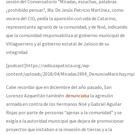
sesión del Conversatorio “Miradas, escuchas, palabras:
Fotorreportaje
¿prohibido pensar?, Ma. De Jesús Patricio Martínez, como
Video
vocera del CIG, pedía la aparición con vida de Catarino,
representante agrario de la comunidad, y de Noé, indicando
Otras secciones
que la comunidad responsabiliza al gobierno municipal de
Semillero Guerra contra la Humanidad. (Las poblaciones y
Villaguerrero y al gobierno estatal de Jalisco de su
la naturaleza bajo asedio)
integridad.
Libros para descargar
[podcast]https://radiozapatista.org/wp-
Medios Libres
content/uploads/2018/04/Miradas1904_DenunciaMarichuy.mp3
COVID-19
Cabe recordar que en diciembre del año pasado, San
Lorenzo Azqueltán también
denunciaba
la agresión
Eventos
armada en contra de los hermanos Noé y Gabriel Aguilar
Contacto
Rojas por parte de personas “ajenas a la comunidad” y se
exigía a la autoridad municipal que dejara de promocionar
proyectos que instaban a la invasión de tierras y a la