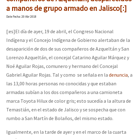
Mundo
a manos de grupo armado en Jalisco[:]
EZLN
Date
Fecha
: 20 Abr 2018
Dia 1: Encontro “Guerra contra a Humanidade”
La Sexta
[:es]El día de ayer, 19 de abril, el Congreso Nacional
AutonomÍa y Resistencia
Indígena y el Concejo Indígena de Gobierno alertaban de la
desaparición de dos de sus compañeros de Azqueltán y San
[CDMX – 20 julio] Jornadas globales por la libertad de Jesús Pláci
Megaproyectos
Lorenzo Azqueltán, el concejal Catarino Aguilar Márquez y
Migración
Noé Aguilar Rojas, comunero y hermano del Concejal
Gabriel Aguilar Rojas. Tal y como se señala en la
denuncia
, a
Presos
“Sonhando a Terra do Bem Virá” se publica no Estado Espanhol
las 13,00 horas personas no conocidas y que estaban
Mujeres
armadas subían a los dos compañeros a una camioneta
Niñxs
marca Toyota Hilux de color gris; esto sucedía a la altura de
Se o México sabe, que o mundo saiba! Nossas lutas pela memória, a
Temastián, en el estado de Jalisco y se sospecha que con
ETIQUETAS
rumbo a San Martín de Bolaños, del mismo estado.
MULTIMEDIA
[25 abr – CDMX] Tokín por el CNI: 30 años de Resistencia y Rebeldí
Igualmente, en la tarde de ayer y en el marco de la cuarta
Audio