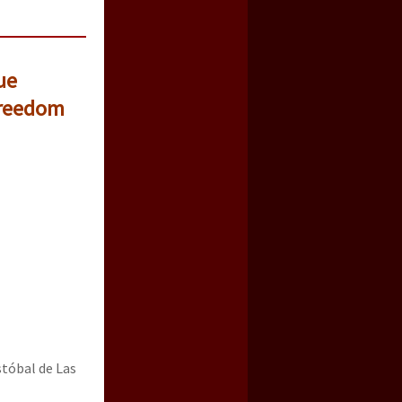
ue
freedom
stóbal de Las