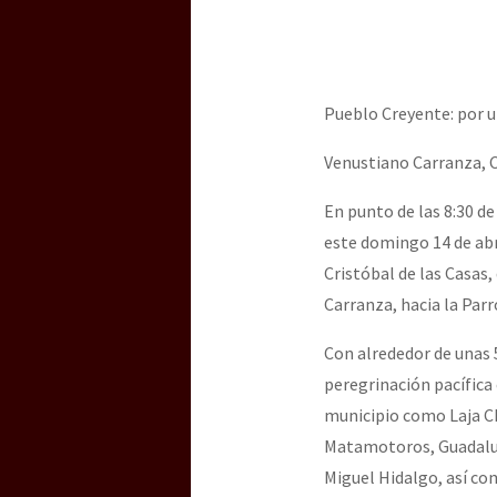
Dia 3 do Encontro “Gu
Dia 2 do Encontro “Gu
Pueblo Creyente: por u
Venustiano Carranza, Ch
Dia 1: Encontro “Guer
En punto de las 8:30 de
este domingo 14 de abr
Cristóbal de las Casas,
[CDMX – 20 julio] Jorna
Carranza, hacia la Par
Con alrededor de unas 
“Sonhando a Terra do 
peregrinación pacífica
municipio como Laja Cha
Matamotoros, Guadalup
Se o México sabe, que 
Miguel Hidalgo, así co