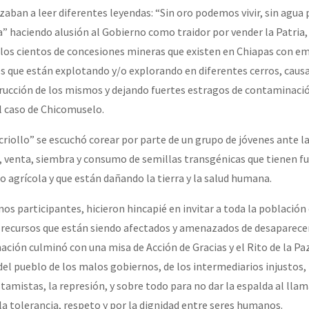
zaban a leer diferentes leyendas: “Sin oro podemos vivir, sin agu
” haciendo alusión al Gobierno como traidor por vender la Patria, 
 los cientos de concesiones mineras que existen en Chiapas con e
s que están explotando y/o explorando en diferentes cerros, cau
strucción de los mismos y dejando fuertes estragos de contaminaci
l caso de Chicomuselo.
criollo” se escuchó corear por parte de un grupo de jóvenes ante la
n, venta, siembra y consumo de semillas transgénicas que tienen f
o agrícola y que están dañando la tierra y la salud humana.
os participantes, hicieron hincapié en invitar a toda la población
us recursos que están siendo afectados y amenazados de desaparecer
ación culminó con una misa de Acción de Gracias y el Rito de la Pa
 del pueblo de los malos gobiernos, de los intermediarios injustos,
stamistas, la represión, y sobre todo para no dar la espalda al lla
la tolerancia, respeto y por la dignidad entre seres humanos.