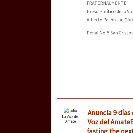
FRATERNALMENTE
Preso Político de la V
Alberto Pathistan Gó
Penal No. 5 San Cristob
Anuncia 9 días
La Voz del
Voz del Amate
Amate
fasting the next