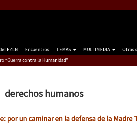
 del EZLN
Encuentros
TEMAS
MULTIMEDIA
Otras 
tro “Guerra contra la Humanidad”
contro “Guerra contra a Humanidade”(As populações e a natureza e
derechos humanos
ra contra a Humanidade” (As populações e a natureza sob cerco)
: por un caminar en la defensa de la Madre T