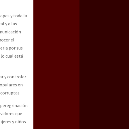
apas y toda la
l y a las
omunicación
nocer el
eria por sus
lo cual está
ar y controlar
populares en
 corruptas.
 peregrinación
rvidores que
jeres y niños.