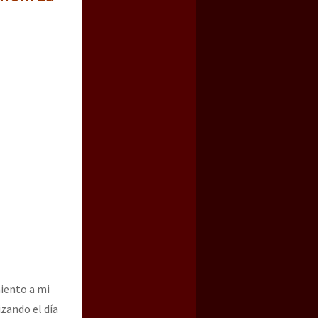
miento a mi
izando el día