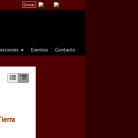
Donar
secciones
Eventos
Contacto
 a natureza sob cerco)
ierra