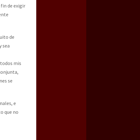
fin de exigir
ente
uito de
y sea
 todos mis
conjunta,
nes se
nales, e
to que no