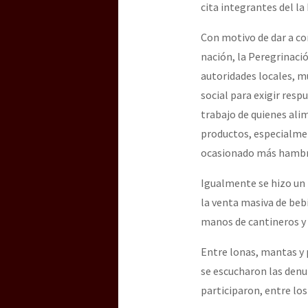
cita integrantes del la
Con motivo de dar a co
[25 abr – CDMX] Tokín p
nación, la Peregrinació
autoridades locales, m
social para exigir resp
trabajo de quienes ali
productos, especialmen
ocasionado más hambre
Igualmente se hizo un 
la venta masiva de beb
manos de cantineros y 
Entre lonas, mantas y 
se escucharon las denu
participaron, entre lo