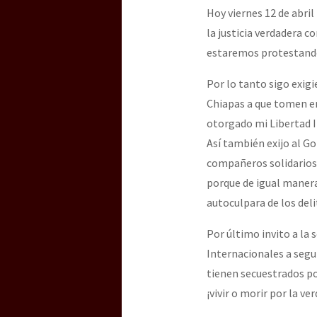
Hoy viernes 12 de abril
la justicia verdadera 
estaremos protestando 
Por lo tanto sigo exigi
Chiapas a que tomen en
otorgado mi Libertad I
Así también exijo al G
compañeros solidarios,
porque de igual manera
autoculpara de los del
Por último invito a la 
Internacionales a segu
tienen secuestrados po
¡vivir o morir por la ver