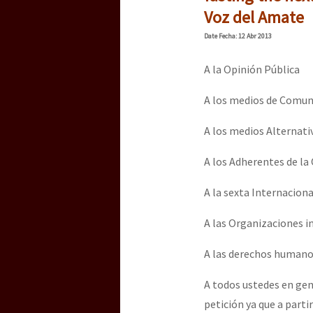
Voz del Amate
Date
Fecha
: 12 Abr 2013
A la Opinión Pública
A los medios de Comuni
A los medios Alternati
A los Adherentes de l
A la sexta Internaciona
A las Organizaciones 
A las derechos human
A todos ustedes en gen
petición ya que a partir