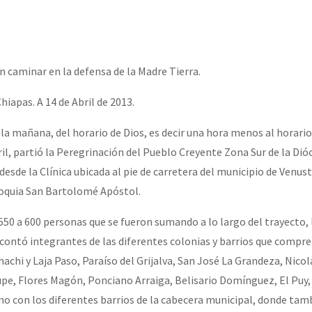
erra contra a Humanidade”
erra contra a Humanidad”
n caminar en la defensa de la Madre Tierra.
iapas. A 14 de Abril de 2013.
ra contra a Humanidade”
 la mañana, del horario de Dios, es decir una hora menos al horario
il, partió la Peregrinación del Pueblo Creyente Zona Sur de la Dió
 desde la Clínica ubicada al pie de carretera del municipio de Venus
das globales por la libertad de Jesús Plácido Galindo y el alto a l
roquia San Bartolomé Apóstol.
550 a 600 personas que se fueron sumando a lo largo del trayecto, 
Bem Virá” se publica no Estado Espanhol
 contó integrantes de las diferentes colonias y barrios que compr
chi y Laja Paso, Paraíso del Grijalva, San José La Grandeza, Nicol
e, Flores Magón, Ponciano Arraiga, Belisario Domínguez, El Puy,
o mundo saiba! Nossas lutas pela memória, a justiça e a dignidade
mo con los diferentes barrios de la cabecera municipal, donde tam