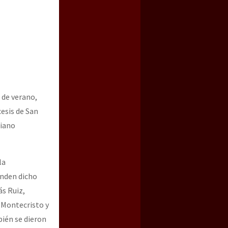
 de verano,
cesis de San
tiano
a guerra contra el CIPOG-EZ
la
enden dicho
ás Ruiz,
 Montecristo y
bién se dieron