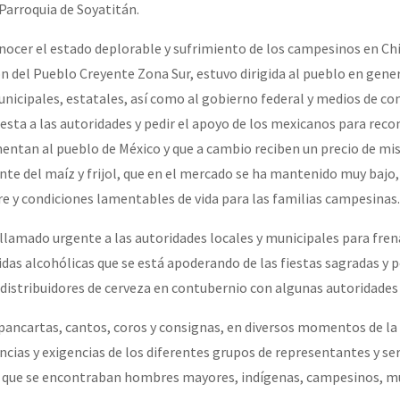
 Parroquia de Soyatitán.
nocer el estado deplorable y sufrimiento de los campesinos en Chi
or el CNI: 30 años de Resistencia y Rebeldía
n del Pueblo Creyente Zona Sur, estuvo dirigida al pueblo en genera
unicipales, estatales, así como al gobierno federal y medios de c
uesta a las autoridades y pedir el apoyo de los mexicanos para reco
mentan al pueblo de México y que a cambio reciben un precio de mis
te del maíz y frijol, que en el mercado se ha mantenido muy bajo, 
 y condiciones lamentables de vida para las familias campesinas.
llamado urgente a las autoridades locales y municipales para fren
idas alcohólicas que se está apoderando de las fiestas sagradas y 
distribuidores de cerveza en contubernio con algunas autoridades
pancartas, cantos, coros y consignas, en diversos momentos de la
ncias y exigencias de los diferentes grupos de representantes y se
s que se encontraban hombres mayores, indígenas, campesinos, mu