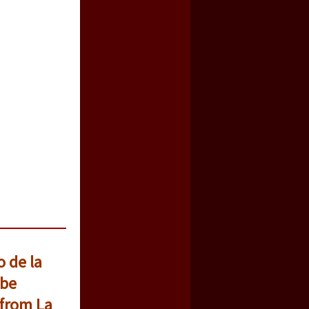
 de la
 be
 from La