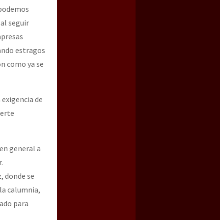
a podemos
al seguir
mpresas
sando estragos
ón como ya se
 exigencia de
uerte
 en general a
.
z, donde se
 la calumnia,
mado para