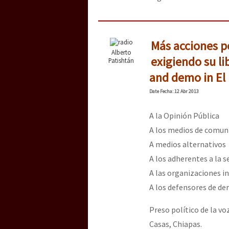
Más acciones p
Alberto
exigiendo su li
Patishtán
and demo in El
Date
Fecha
: 12 Abr 2013
A la Opinión Pública
A los medios de comuni
A medios alternativos
A los adherentes a la s
A las organizaciones i
A los defensores de d
Preso político de la vo
Casas, Chiapas.