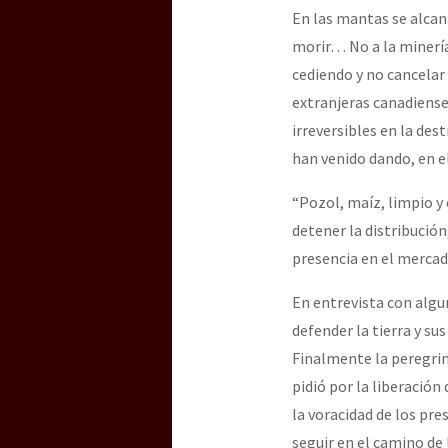
En las mantas se alcan
morir… No a la minería
cediendo y no cancelar
extranjeras canadiense
irreversibles en la de
han venido dando, en e
“Pozol, maíz, limpio y 
detener la distribució
presencia en el mercad
En entrevista con algun
defender la tierra y s
Finalmente la peregrin
pidió por la liberación
la voracidad de los pre
seguir en el camino de 