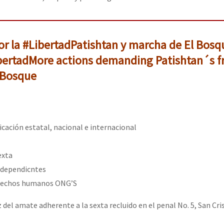
or la #LibertadPatishtan y marcha de El Bosq
bertad
More actions demanding Patishtan´s 
 Bosque
cación estatal, nacional e internacional
exta
ndependicntes
erechos humanos ONG’S
z del amate adherente a la sexta recluido en el penal No. 5, San Cri