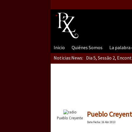
Inicio
Quiénes Somos
La palabra
Noticias:
News:
Dia 5, Sessão 2, Encon
Dia 5, sessão 1, do En
Dia 4 – Encontro “Guer
Pueblo Creyente
Pueblo Creyente
Date
Fecha
: 16 Abr 2013