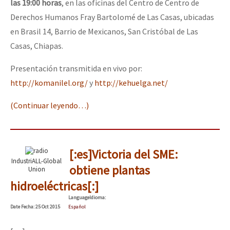
las 19:00 horas
, en las oficinas del Centro de Centro de
Derechos Humanos Fray Bartolomé de Las Casas, ubicadas
en Brasil 14, Barrio de Mexicanos, San Cristóbal de Las
Casas, Chiapas.
Presentación transmitida en vivo por:
http://komanilel.org/
y
http://kehuelga.net/
(Continuar leyendo…)
[:es]Victoria del SME:
IndustriALL-Global
obtiene plantas
Union
hidroeléctricas[:]
Language
Idioma
:
Date
Fecha
: 25 Oct 2015
Español