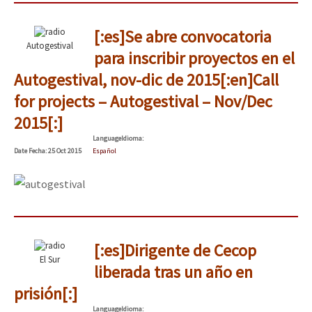
[:es]Se abre convocatoria
Autogestival
para inscribir proyectos en el
Autogestival, nov-dic de 2015[:en]Call
for projects – Autogestival – Nov/Dec
2015[:]
Language
Idioma
:
Date
Fecha
: 25 Oct 2015
Español
[:es]Dirigente de Cecop
El Sur
liberada tras un año en
prisión[:]
Language
Idioma
: