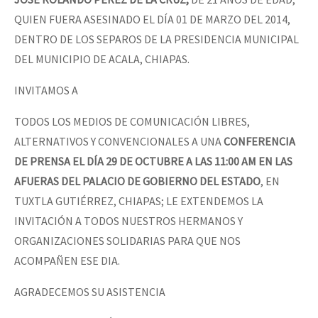
Fotorreportaje
QUIEN FUERA ASESINADO EL DÍA 01 DE MARZO DEL 2014,
DENTRO DE LOS SEPAROS DE LA PRESIDENCIA MUNICIPAL
Video
DEL MUNICIPIO DE ACALA, CHIAPAS.
Otras secciones
INVITAMOS A
Semillero Guerra contra la Humanidad. (Las poblaciones y
la naturaleza bajo asedio)
TODOS LOS MEDIOS DE COMUNICACIÓN LIBRES,
ALTERNATIVOS Y CONVENCIONALES A UNA
CONFERENCIA
Libros para descargar
DE PRENSA EL DÍA 29 DE OCTUBRE A LAS 11:00 AM EN LAS
Medios Libres
AFUERAS DEL PALACIO DE GOBIERNO DEL ESTADO
, EN
COVID-19
TUXTLA GUTIÉRREZ, CHIAPAS; LE EXTENDEMOS LA
INVITACIÓN A TODOS NUESTROS HERMANOS Y
Eventos
ORGANIZACIONES SOLIDARIAS PARA QUE NOS
Contacto
ACOMPAÑEN ESE DIA.
AGRADECEMOS SU ASISTENCIA