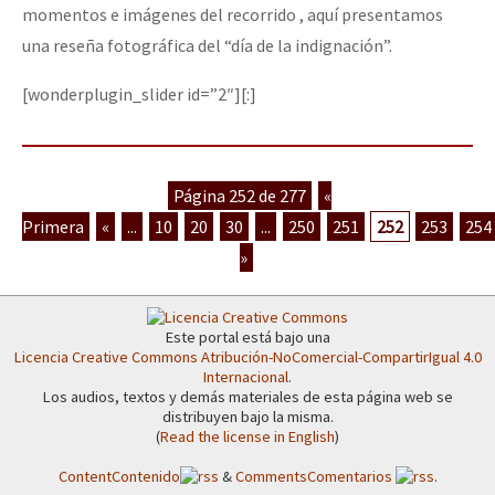
momentos e imágenes del recorrido , aquí presentamos
una reseña fotográfica del “día de la indignación”.
[wonderplugin_slider id=”2″][:]
Página 252 de 277
«
Primera
«
...
10
20
30
...
250
251
252
253
254
»
Este portal está bajo una
Licencia Creative Commons Atribución-NoComercial-CompartirIgual 4.0
Internacional
.
Los audios, textos y demás materiales de esta página web se
distribuyen bajo la misma.
(
Read the license in English
)
Content
Contenido
&
Comments
Comentarios
.