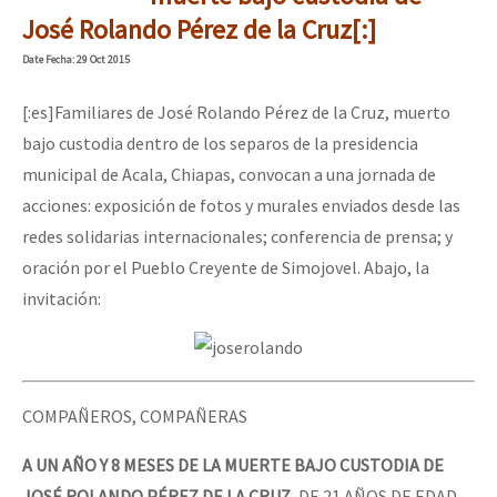
Mundo
José Rolando Pérez de la Cruz[:]
EZLN
Date
Fecha
: 29 Oct 2015
Dia 1: Encontro “Guerra contra a Humanidade”
La Sexta
[:es]Familiares de José Rolando Pérez de la Cruz, muerto
AutonomÍa y Resistencia
bajo custodia dentro de los separos de la presidencia
municipal de Acala, Chiapas, convocan a una jornada de
[CDMX – 20 julio] Jornadas globales por la libertad de Jesús Pláci
Megaproyectos
acciones: exposición de fotos y murales enviados desde las
Migración
redes solidarias internacionales; conferencia de prensa; y
oración por el Pueblo Creyente de Simojovel. Abajo, la
Presos
“Sonhando a Terra do Bem Virá” se publica no Estado Espanhol
invitación:
Mujeres
Niñxs
Se o México sabe, que o mundo saiba! Nossas lutas pela memória, a
ETIQUETAS
COMPAÑEROS, COMPAÑERAS
MULTIMEDIA
A UN AÑO Y 8 MESES DE LA
MUERTE BAJO CUSTODIA DE
[25 abr – CDMX] Tokín por el CNI: 30 años de Resistencia y Rebeldí
Audio
JOSÉ ROLANDO PÉREZ DE LA CRUZ,
DE 21 AÑOS DE EDAD,