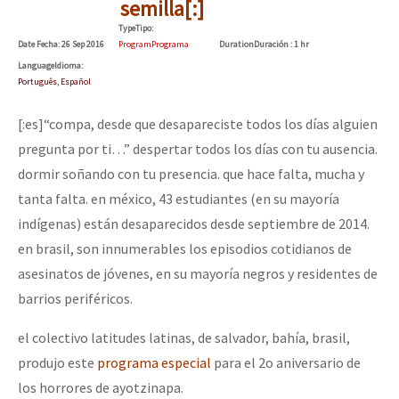
semilla[:]
Type
Tipo
:
Date
Fecha
: 26 Sep 2016
Program
Programa
Duration
Duración
: 1 hr
Language
Idioma
:
Português, Español
[:es]“compa, desde que desapareciste todos los días alguien
pregunta por ti…” despertar todos los días con tu ausencia.
dormir soñando con tu presencia. que hace falta, mucha y
tanta falta. en méxico, 43 estudiantes (en su mayoría
indígenas) están desaparecidos desde septiembre de 2014.
en brasil, son innumerables los episodios cotidianos de
asesinatos de jóvenes, en su mayoría negros y residentes de
barrios periféricos.
el colectivo latitudes latinas, de salvador, bahía, brasil,
produjo este
programa especial
para el 2o aniversario de
los horrores de ayotzinapa.