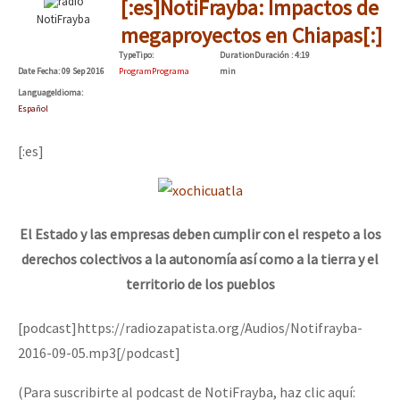
[:es]NotiFrayba: Impactos de
NotiFrayba
megaproyectos en Chiapas[:]
Type
Tipo
:
Duration
Duración
: 4:19
Date
Fecha
: 09 Sep 2016
Program
Programa
min
Language
Idioma
:
Español
[:es]
El Estado y las empresas deben cumplir con el respeto a los
derechos colectivos a la autonomía así como a la tierra y el
territorio de los pueblos
[podcast]https://radiozapatista.org/Audios/Notifrayba-
2016-09-05.mp3[/podcast]
(Para suscribirte al podcast de NotiFrayba, haz clic aquí: