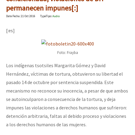
Mundo
permanecen impunes[:]
EZLN
Date
Fecha
: 21 Oct 2016
Type
Tipo
:
Audio
Dia 2 do Encontro “Guerra contra a Humanidad”
La Sexta
[:es]
AutonomÍa y Resistencia
Dia 1: Encontro “Guerra contra a Humanidade”
Megaproyectos
Foto: Frayba
Migración
Los indígenas tsotsiles Margarita Gómez y David
Presos
Hernández, víctimas de tortura, obtuvieron su libertad el
[CDMX – 20 julio] Jornadas globales por la libertad de Jesús Pláci
pasado 14 de octubre por sentencia suspendida. Este
Mujeres
mecanismo no reconoce su inocencia, a pesar de que ambos
Niñxs
se autoinculparon a consecuencia de la tortura, y deja
“Sonhando a Terra do Bem Virá” se publica no Estado Espanhol
ETIQUETAS
impunes las violaciones a derechos humanos que sufrieron:
detención arbitraria, faltas al debido proceso y violaciones
MULTIMEDIA
a los derechos humanos de las mujeres.
Se o México sabe, que o mundo saiba! Nossas lutas pela memória, a
Audio