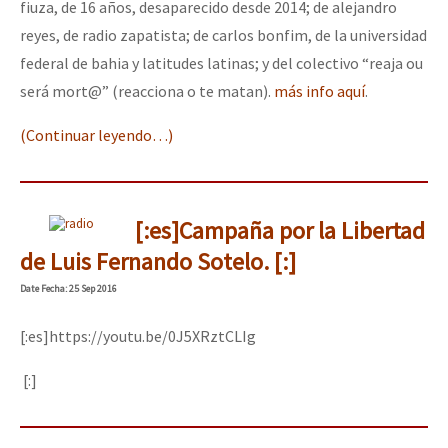
fiuza, de 16 años, desaparecido desde 2014; de alejandro
reyes, de radio zapatista; de carlos bonfim, de la universidad
federal de bahia y latitudes latinas; y del colectivo “reaja ou
será mort@” (reacciona o te matan).
más info aquí
.
(Continuar leyendo…)
[:es]Campaña por la Libertad
de Luis Fernando Sotelo. [:]
Date
Fecha
: 25 Sep 2016
[:es]https://youtu.be/0J5XRztCLIg
[:]