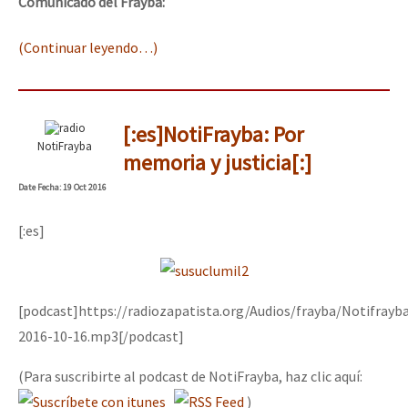
Comunicado del Frayba:
(Continuar leyendo…)
[:es]NotiFrayba: Por
NotiFrayba
memoria y justicia[:]
Date
Fecha
: 19 Oct 2016
[:es]
[podcast]https://radiozapatista.org/Audios/frayba/Notifrayb
2016-10-16.mp3[/podcast]
(Para suscribirte al podcast de NotiFrayba, haz clic aquí:
)