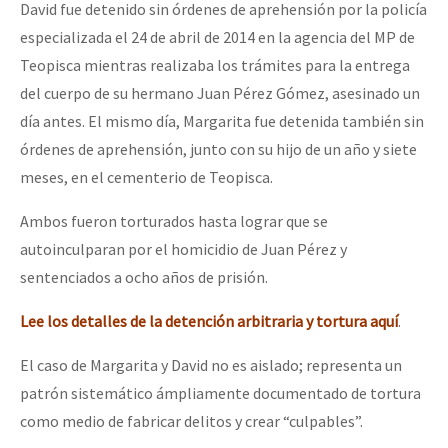
David fue detenido sin órdenes de aprehensión por la policía
Fotorreportaje
especializada el 24 de abril de 2014 en la agencia del MP de
[25 abr – CDMX] Tokín por el CNI: 30 años de Resistencia y Rebeldí
Video
Teopisca mientras realizaba los trámites para la entrega
del cuerpo de su hermano Juan Pérez Gómez, asesinado un
Otras secciones
día antes. El mismo día, Margarita fue detenida también sin
Semillero Guerra contra la Humanidad. (Las poblaciones y
órdenes de aprehensión, junto con su hijo de un año y siete
la naturaleza bajo asedio)
meses, en el cementerio de Teopisca.
Libros para descargar
Ambos fueron torturados hasta lograr que se
Medios Libres
autoinculparan por el homicidio de Juan Pérez y
sentenciados a ocho años de prisión.
COVID-19
Lee los detalles de la detención arbitraria y tortura aquí
.
Eventos
Contacto
El caso de Margarita y David no es aislado; representa un
patrón sistemático ámpliamente documentado de tortura
como medio de fabricar delitos y crear “culpables”.