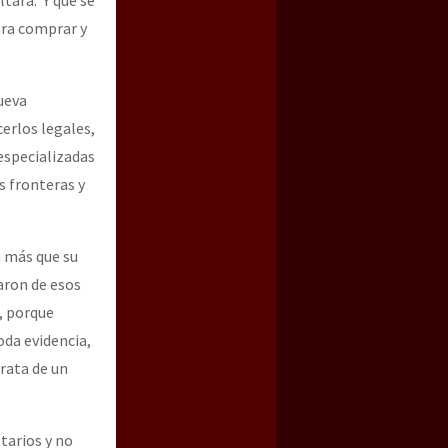
ara comprar y
nueva
cerlos legales,
 especializadas
s fronteras y
a más que su
aron de esos
, porque
oda evidencia,
rata de un
tarios y no