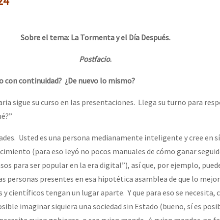
24
erra contra a Humanidade”
Sobre el tema: La Tormenta y el Día Después.
erra contra a Humanidad”
Postfacio
.
o con continuidad? ¿De nuevo lo mismo?
ra contra a Humanidade”
a sigue su curso en las presentaciones. Llega su turno para resp
ué?”
das globales por la libertad de Jesús Plácido Galindo y el alto a l
idades. Usted es una persona medianamente inteligente y cree en s
ncimiento (para eso leyó no pocos manuales de cómo ganar seguido
os para ser popular en la era digital”), así que, por ejemplo, pued
Bem Virá” se publica no Estado Espanhol
las personas presentes en esa hipotética asamblea de que lo mejor
 y científicos tengan un lugar aparte. Y que para eso se necesita, c
ible imaginar siquiera una sociedad sin Estado (bueno, sí es posib
o mundo saiba! Nossas lutas pela memória, a justiça e a dignidade
 necesita quien gobierne, o sea quien mande. A quien mandar, no fal