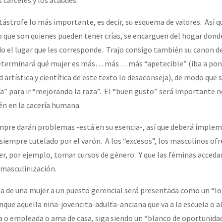
tástrofe lo más importante, es decir, su esquema de valores. Así q
o que son quienes pueden tener crías, se encarguen del hogar donde
o el lugar que les corresponde. Trajo consigo también su canon de
eterminará qué mujer es más… más… más “apetecible” (iba a pon
d artística y científica de este texto lo desaconseja), de modo que 
ía” para ir “mejorando la raza”. El “buen gusto” será importante n
ién en la cacería humana.
mpre darán problemas -está en su esencia-, así que deberá imple
empre tutelado por el varón. A los “excesos”, los masculinos of
er, por ejemplo, tomar cursos de género. Y que las féminas acceda
 masculinización.
a de una mujer a un puesto gerencial será presentada como un “lo
que aquella niña-jovencita-adulta-anciana que va a la escuela o al
o empleada o ama de casa, siga siendo un “blanco de oportunidad