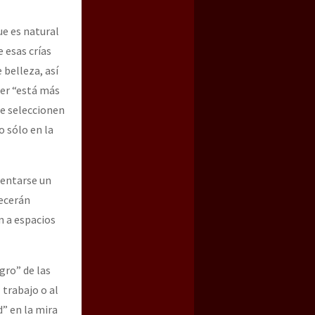
ue es natural
 esas crías
 belleza, así
er “está más
se seleccionen
o sólo en la
mentarse un
recerán
n a espacios
gro” de las
 trabajo o al
” en la mira