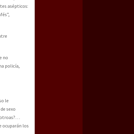
ntes asépticos:
fés”,
ntre
e no
a policía,
so le
 de sexo
s otroas?…
se ocuparán los