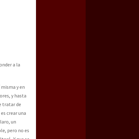
onder a la
a guerra contra el CIPOG-EZ
í misma y en
res, y hasta
e tratar de
 es crear una
laro, un
le, pero no es
tará. Y que se