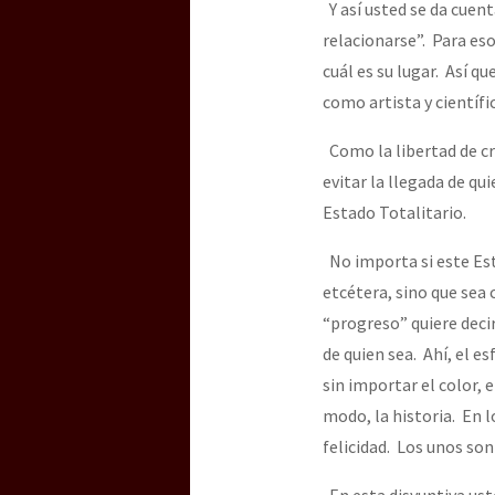
Y así usted se da cuent
relacionarse”. Para eso
cuál es su lugar. Así q
como artista y científi
Como la libertad de cr
evitar la llegada de q
Estado Totalitario.
No importa si este Est
etcétera, sino que sea
“progreso” quiere decir
de quien sea. Ahí, el e
sin importar el color, e
modo, la historia. En lo
felicidad. Los unos so
En esta disyuntiva ust