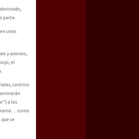
destruido,
a parte.
 en unos
es y aviones,
pojo, el
.
iales, centros
ntaminarán
r”) a los
n páramo… como
 que se