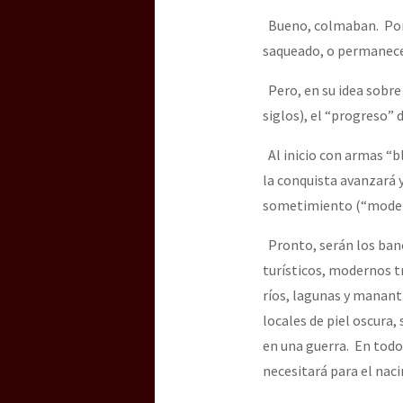
Bueno, colmaban. Porqu
saqueado, o permanece 
Pero, en su idea sobre
siglos), el “progreso” 
Al inicio con armas “b
la conquista avanzará y,
sometimiento (“moderno
Pronto, serán los banc
turísticos, modernos 
ríos, lagunas y mananti
locales de piel oscura,
en una guerra. En todo
necesitará para el naci