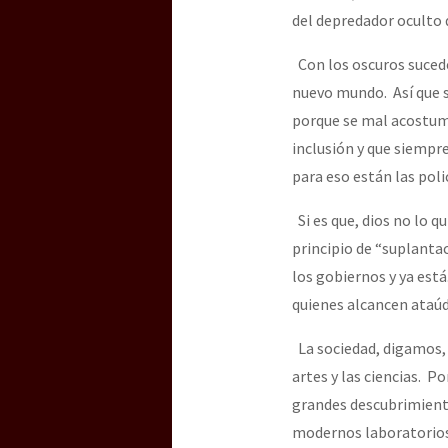
del depredador oculto 
Con los oscuros sucede
nuevo mundo. Así que 
porque se mal acostumb
inclusión y que siempre
para eso están las polic
Si es que, dios no lo qu
principio de “suplantac
los gobiernos y ya est
quienes alcancen ataúd
La sociedad, digamos, 
artes y las ciencias. P
grandes descubrimiento
modernos laboratorios 