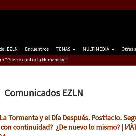
 del EZLN
Encuentros
TEMAS
MULTIMEDIA
Otras 
tro “Guerra contra la Humanidad”
contro “Guerra contra a Humanidade”(As populações e a natureza e
Comunicados EZLN
ra contra a Humanidade” (As populações e a natureza sob cerco)
 La Tormenta y el Día Después. Postfacio. Se
 con continuidad? ¿De nuevo lo mismo? | Ͷ