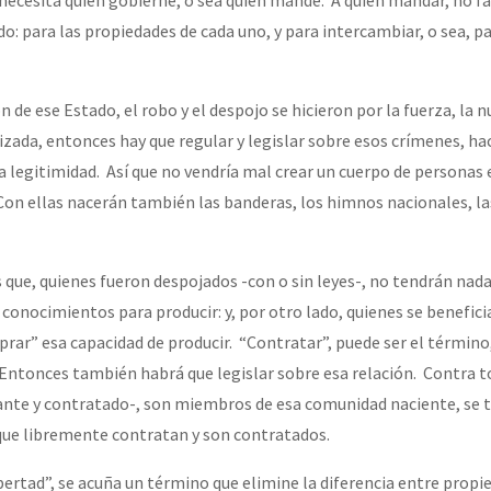
o: para las propiedades de cada uno, y para intercambiar, o sea, p
or el CNI: 30 años de Resistencia y Rebeldía
ón de ese Estado, el robo y el despojo se hicieron por la fuerza, la 
vilizada, entonces hay que regular y legislar sobre esos crímenes, ha
la legitimidad. Así que no vendría mal crear un cuerpo de personas
 Con ellas nacerán también las banderas, los himnos nacionales, la
s que, quienes fueron despojados -con o sin leyes-, no tendrán nad
conocimientos para producir: y, por otro lado, quienes se benefici
ar” esa capacidad de producir. “Contratar”, puede ser el término
Entonces también habrá que legislar sobre esa relación. Contra t
te y contratado-, son miembros de esa comunidad naciente, se t
que libremente contratan y son contratados.
ertad”, se acuña un término que elimine la diferencia entre propie