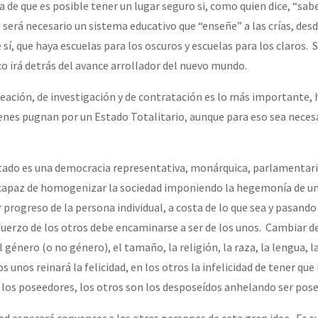
a de que es posible tener un lugar seguro si, como quien dice, “sab
 será necesario un sistema educativo que “enseñe” a las crías, des
ue sí, que haya escuelas para los oscuros y escuelas para los claros.
co irá detrás del avance arrollador del nuevo mundo.
eación, de investigación y de contratación es lo más importante, 
uienes pugnan por un Estado Totalitario, aunque para eso sea nece
ado es una democracia representativa, monárquica, parlamentaria
 capaz de homogenizar la sociedad imponiendo la hegemonía de un
 progreso de la persona individual, a costa de lo que sea y pasand
sfuerzo de los otros debe encaminarse a ser de los unos. Cambiar d
l género (o no género), el tamaño, la religión, la raza, la lengua, la
s unos reinará la felicidad, en los otros la infelicidad de tener que
n los poseedores, los otros son los desposeídos anhelando ser pos
ed esperará convencer a las otras personas de esta gran idea. Es s