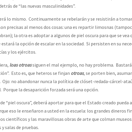
detrás de “las nuevas masculinidades”.
rá lo mismo. Continuamente se rebelarán y se resistirán a tomar 
son precisas al menos dos cosas: una es repartir limosnas (tampo
ran); la otra es adoptar a algunos de piel oscura para que se vea 
 estará la opción de escalar en la sociedad. Si persisten en su nec
ías y los ejércitos.
iera,
loas otroas
siguen el mal ejemplo, no hay problema. Bastará 
ión”. Esto es, que heteros se finjan
otroas
, se porten bien, asuman
á. Ojo: no abandonar nunca la política de clóset-redada-cárcel-ata
. Porque la desaparición forzada será una opción.
de “piel oscura”, deberá aportar para que el Estado creado pueda 
orque eso le enseñaron a usted en la escuela: los grandes dineros fi
s científicos y las maravillosas obras de arte que colman museos 
y salas de pruebas.