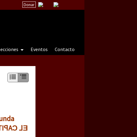
Donar
secciones
Eventos
Contacto
 a natureza sob cerco)
gunda
ÀTIꟼAƆ ⅃Ǝ