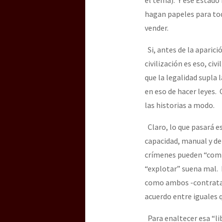
hagan papeles para tod
vender.
[25 abr – CDMX] Tokín p
Si, antes de la aparici
civilización es eso, ci
que la legalidad supla 
en eso de hacer leyes.
las historias a modo.
Claro, lo que pasará e
capacidad, manual y de 
crímenes pueden “compr
“explotar” suena mal. 
como ambos -contratan
acuerdo entre iguales 
Para enaltecer esa “lib