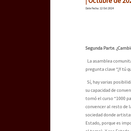
| Octubre de 20
Dia 3 do Encontro “Gu
Date
Fecha
: 12 Oct 2024
Dia 2 do Encontro “Gu
Segunda Parte. ¿Cambi
Dia 1: Encontro “Guer
La asamblea comunitari
pregunta clave “¿Y tú q
[CDMX – 20 julio] Jorna
Sí, hay varias posibil
su capacidad de conve
tomó el curso “1000 pas
“Sonhando a Terra do 
convencer al resto de 
sociedad donde artistas
Estado, porque es impos
Se o México sabe, que 
el tema). Y ese Estado