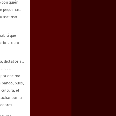
e con quién
de pequeñas,
 Su ascenso
habrá que
sario… otro
, dictatorial,
a idea:
o por encima
e bando, pues,
 cultura, el
 luchar por la
eedores.
u turno.