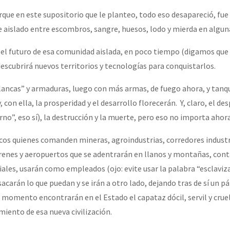
e en este supositorio que le planteo, todo eso desapareció, fue 
aislado entre escombros, sangre, huesos, lodo y mierda en algun
 el futuro de esa comunidad aislada, en poco tiempo (digamos que
descubrirá nuevos territorios y tecnologías para conquistarlos.
lancas” y armaduras, luego con más armas, de fuego ahora, y tanqu
 con ella, la prosperidad y el desarrollo florecerán. Y, claro, el des
”, eso sí), la destrucción y la muerte, pero eso no importa ahora
os quienes comanden mineras, agroindustrias, corredores industr
trenes y aeropuertos que se adentrarán en llanos y montañas, co
ales, usarán como empleados (ojo: evite usar la palabra “esclaviza
 sacarán lo que puedan y se irán a otro lado, dejando tras de sí u
 momento encontrarán en el Estado el capataz dócil, servil y cruel
miento de esa nueva civilización.