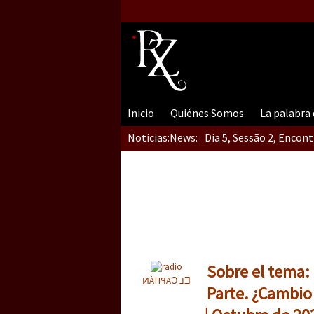
Inicio
Quiénes Somos
La palabra
Noticias:
News:
Dia 5, Sessão 2, Encon
Dia 5, sessão 1, do En
Dia 4 – Encontro “Guer
Sobre el tema:
ͶÀTIꟼAƆ ⅃Ǝ
Parte. ¿Cambio