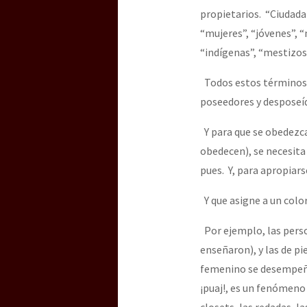
propietarios. “Ciudadan
“mujeres”, “jóvenes”, “
“indígenas”, “mestizos”
Todos estos términos p
poseedores y desposeíd
Y para que se obedezca
obedecen), se necesita
pues. Y, para apropiars
Y que asigne a un color
Por ejemplo, las perso
enseñaron), y las de pi
femenino se desempeña
¡puaj!, es un fenómeno
closets, las redadas, la