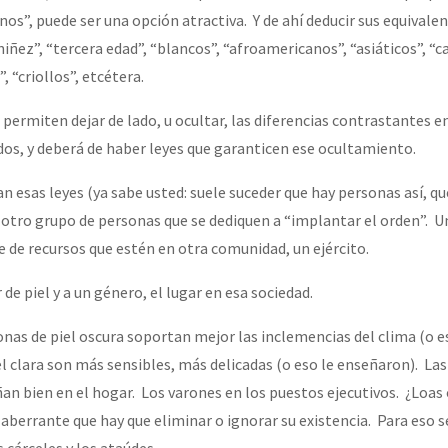
os”, puede ser una opción atractiva. Y de ahí deducir sus equivale
niñez”, “tercera edad”, “blancos”, “afroamericanos”, “asiáticos”, “ca
, “criollos”, etcétera.
ermiten dejar de lado, u ocultar, las diferencias contrastantes e
os, y deberá de haber leyes que garanticen ese ocultamiento.
n esas leyes (ya sabe usted: suele suceder que hay personas así, qu
 otro grupo de personas que se dediquen a “implantar el orden”. Un
e de recursos que estén en otra comunidad, un ejército.
 de piel y a un género, el lugar en esa sociedad.
nas de piel oscura soportan mejor las inclemencias del clima (o e
el clara son más sensibles, más delicadas (o eso le enseñaron). Las
n bien en el hogar. Los varones en los puestos ejecutivos. ¿Loa
 aberrante que hay que eliminar o ignorar su existencia. Para eso 
s cárceles y los ataúdes.