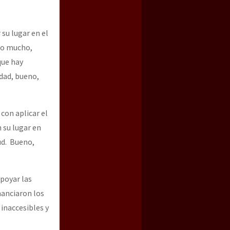
su lugar en el
co mucho,
que hay
edad, bueno,
con aplicar el
 su lugar en
úd. Bueno,
apoyar las
nanciaron los
inaccesibles y