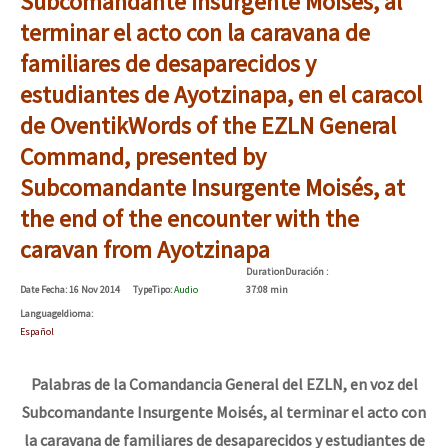
Subcomandante Insurgente Moisés, al
terminar el acto con la caravana de
familiares de desaparecidos y
estudiantes de Ayotzinapa, en el caracol
de Oventik
Words of the EZLN General
Command, presented by
Subcomandante Insurgente Moisés, at
the end of the encounter with the
caravan from Ayotzinapa
Duration
Duración
:
Date
Fecha
: 16 Nov 2014
Type
Tipo
:
Audio
37:08 min
Language
Idioma
:
Español
Palabras de la Comandancia General del EZLN, en voz del
Subcomandante Insurgente Moisés, al terminar el acto con
la caravana de familiares de desaparecidos y estudiantes de