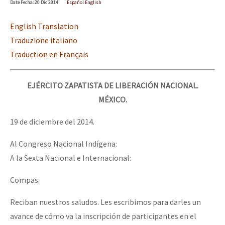
Date
Fecha
: 20 Dic 2014
Español English
Mundo
English Translation
EZLN
Traduzione italiano
Dia 1: Encontro “Guerra contra a Humanidade”
La Sexta
Traduction en Français
AutonomÍa y Resistencia
[CDMX – 20 julio] Jornadas globales por la libertad de Jesús Pláci
Megaproyectos
EJÉRCITO ZAPATISTA DE LIBERACIÓN NACIONAL.
MÉXICO.
Migración
19 de diciembre del 2014.
Presos
“Sonhando a Terra do Bem Virá” se publica no Estado Espanhol
Mujeres
Al Congreso Nacional Indígena:
A la Sexta Nacional e Internacional:
Niñxs
Se o México sabe, que o mundo saiba! Nossas lutas pela memória, a
ETIQUETAS
Compas:
MULTIMEDIA
Reciban nuestros saludos. Les escribimos para darles un
[25 abr – CDMX] Tokín por el CNI: 30 años de Resistencia y Rebeldí
avance de cómo va la inscripción de participantes en el
Audio