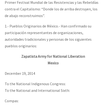
Primer Festival Mundial de las Resistencias y las Rebeldías
Fotorreportaje
contra el Capitalismo: “Donde los de arriba destruyen, los
Video
de abajo reconstruimos”.
Otras secciones
1.- Pueblos Originarios de México.- Han confirmado su
Semillero Guerra contra la Humanidad. (Las poblaciones y
participación representantes de organizaciones,
autoridades tradicionales y personas de los siguientes
la naturaleza bajo asedio)
pueblos originarios:
Libros para descargar
Zapatista Army for National Liberation
Medios Libres
Mexico
COVID-19
December 19, 2014
Eventos
To the National Indigenous Congress:
Contacto
To the National and International Sixth:
Compas: