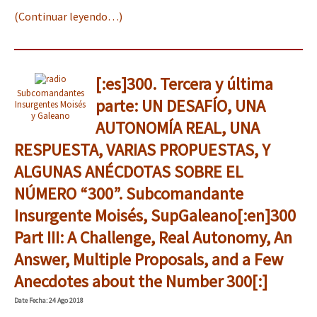
(Continuar leyendo…)
[:es]300. Tercera y última
Subcomandantes
parte: UN DESAFÍO, UNA
Insurgentes Moisés
y Galeano
AUTONOMÍA REAL, UNA
RESPUESTA, VARIAS PROPUESTAS, Y
ALGUNAS ANÉCDOTAS SOBRE EL
NÚMERO “300”. Subcomandante
Insurgente Moisés, SupGaleano[:en]300
Part III: A Challenge, Real Autonomy, An
Answer, Multiple Proposals, and a Few
Anecdotes about the Number 300[:]
Date
Fecha
: 24 Ago 2018