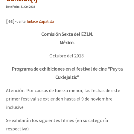
Mundo
Date
Fecha
: 31 Oct 2018
EZLN
[:es]
Fuente:
Enlace Zapatista
Dia 1: Encontro “Guerra contra a Humanidade”
La Sexta
Comisión Sexta del EZLN.
AutonomÍa y Resistencia
México.
[CDMX – 20 julio] Jornadas globales por la libertad de Jesús Pláci
Megaproyectos
Octubre del 2018.
Migración
Programa de exhibiciones en el festival de cine “Puy ta
Presos
“Sonhando a Terra do Bem Virá” se publica no Estado Espanhol
Cuxlejaltic”
Mujeres
Atención: Por causas de fuerza menor, las fechas de este
Niñxs
primer festival se extienden hasta el 9 de noviembre
Se o México sabe, que o mundo saiba! Nossas lutas pela memória, a
ETIQUETAS
inclusive.
MULTIMEDIA
Se exhibirán los siguientes filmes (en su categoría
[25 abr – CDMX] Tokín por el CNI: 30 años de Resistencia y Rebeldí
respectiva):
Audio