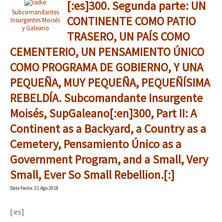
[:es]300. Segunda parte: UN
Subcomandantes
CONTINENTE COMO PATIO
Insurgentes Moisés
y Galeano
TRASERO, UN PAÍS COMO
CEMENTERIO, UN PENSAMIENTO ÚNICO
COMO PROGRAMA DE GOBIERNO, Y UNA
PEQUEÑA, MUY PEQUEÑA, PEQUEÑÍSIMA
REBELDÍA. Subcomandante Insurgente
Moisés, SupGaleano[:en]300, Part II: A
Continent as a Backyard, a Country as a
Cemetery, Pensamiento Único as a
Government Program, and a Small, Very
Small, Ever So Small Rebellion.[:]
Date
Fecha
: 21 Ago 2018
[:es]