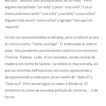
declara: “
Adultos sólo acompañados de un niño
” Pero
alguien ha tachado “
un niño
” y puso “
una niña
”. Y otra
mano anónima tachó “
una niña
” y escribió “
unoa niñoa
”.
Alguien más anuló “
unoa niñoa
” y agregó “
eso aquí no
importa
”.
Un ser con pasamontañas le detiene, pero la niña le aclara
al rostro oculto: “
viene conmigo
”. El embozado le cede el
paso. Una pendiente parcialmente cubierta con cemento.
Charcos. Piedras. Lodo. A los costados, varias casitas de
madera con techo de lámina. La niebla es muy cerrada, así
que las sencillas edificaciones van como apareciendo y
desapareciendo a cada paso, en un vaivén de “
fade in
” y
“
fade out
”. Pero usted sigue sin saber a dónde va. El
ambiente es como de una vieja película de misterio… o de
terror.