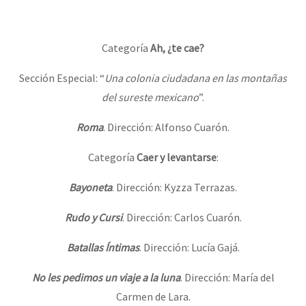
Fotorreportaje
Video
Categoría
Ah, ¿te cae?
Otras secciones
Sección Especial: “
Una colonia ciudadana en las montañas
Semillero Guerra contra la Humanidad. (Las poblaciones y
del sureste mexicano
”.
la naturaleza bajo asedio)
Roma
. Dirección: Alfonso Cuarón.
Libros para descargar
Categoría
Caer y levantarse
:
Medios Libres
Bayoneta
. Dirección: Kyzza Terrazas.
COVID-19
Rudo y Cursi
. Dirección: Carlos Cuarón.
Eventos
Contacto
Batallas Íntimas
. Dirección: Lucía Gajá.
No les pedimos un viaje a la luna
. Dirección: María del
Carmen de Lara.