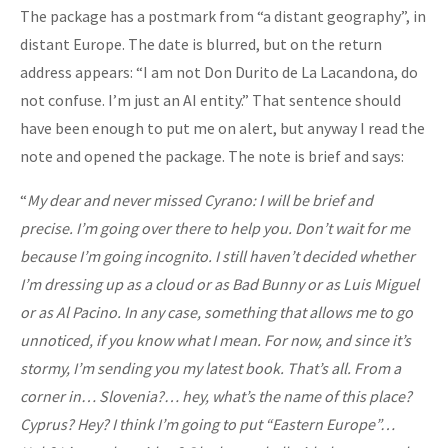
The package has a postmark from “a distant geography”, in
distant Europe. The date is blurred, but on the return
address appears: “I am not Don Durito de La Lacandona, do
not confuse. I’m just an AI entity.” That sentence should
have been enough to put me on alert, but anyway I read the
note and opened the package. The note is brief and says:
“
My dear and never missed Cyrano: I will be brief and
precise. I’m going over there to help you. Don’t wait for me
because I’m going incognito. I still haven’t decided whether
I’m dressing up as a cloud or as Bad Bunny or as Luis Miguel
or as Al Pacino. In any case, something that allows me to go
unnoticed, if you know what I mean. For now, and since it’s
stormy, I’m sending you my latest book. That’s all. From a
corner in… Slovenia?… hey, what’s the name of this place?
Cyprus? Hey? I think I’m going to put “Eastern Europe”…