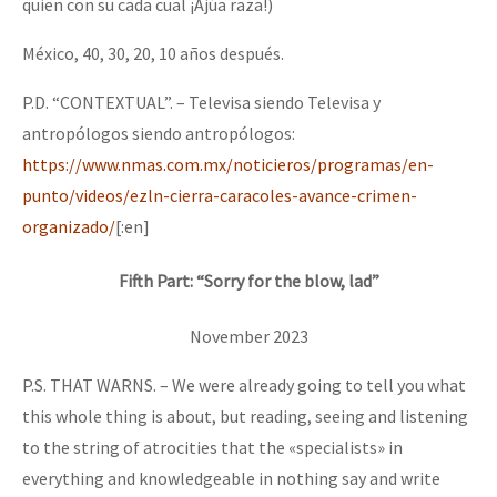
quien con su cada cual ¡Ajúa raza!)
México, 40, 30, 20, 10 años después.
P.D. “CONTEXTUAL”. – Televisa siendo Televisa y
antropólogos siendo antropólogos:
https://www.nmas.com.mx/noticieros/programas/en-
punto/videos/ezln-cierra-caracoles-avance-crimen-
organizado/
[:en]
Fifth Part: “Sorry for the blow, lad”
November 2023
P.S. THAT WARNS. – We were already going to tell you what
this whole thing is about, but reading, seeing and listening
to the string of atrocities that the «specialists» in
everything and knowledgeable in nothing say and write