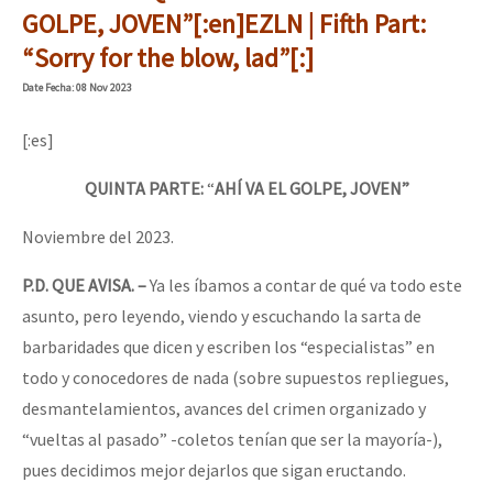
GOLPE, JOVEN”[:en]EZLN | Fifth Part:
“Sorry for the blow, lad”[:]
Date
Fecha
: 08 Nov 2023
[:es]
QUINTA PARTE:
“
AHÍ VA EL GOLPE, JOVEN”
Noviembre del 2023.
P.D. QUE AVISA. –
Ya les íbamos a contar de qué va todo este
asunto, pero leyendo, viendo y escuchando la sarta de
barbaridades que dicen y escriben los “especialistas” en
todo y conocedores de nada (sobre supuestos repliegues,
desmantelamientos, avances del crimen organizado y
“vueltas al pasado” -coletos tenían que ser la mayoría-),
pues decidimos mejor dejarlos que sigan eructando.