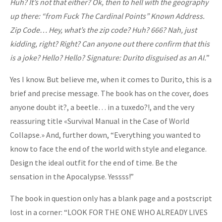
Huh? It’s not that either? Ok, then to hell with the geography
up there: “from Fuck The Cardinal Points” Known Address.
Zip Code… Hey, what’s the zip code? Huh? 666? Nah, just
kidding, right? Right? Can anyone out there confirm that this
is a joke? Hello? Hello? Signature: Durito disguised as an AI.
”
Yes I know. But believe me, when it comes to Durito, this is a
brief and precise message. The book has on the cover, does
anyone doubt it?, a beetle… in a tuxedo?!, and the very
reassuring title «Survival Manual in the Case of World
Collapse.» And, further down, “Everything you wanted to
know to face the end of the world with style and elegance.
Design the ideal outfit for the end of time. Be the
sensation in the Apocalypse. Yessss!”
The book in question only has a blank page and a postscript
lost in a corner: “LOOK FOR THE ONE WHO ALREADY LIVES