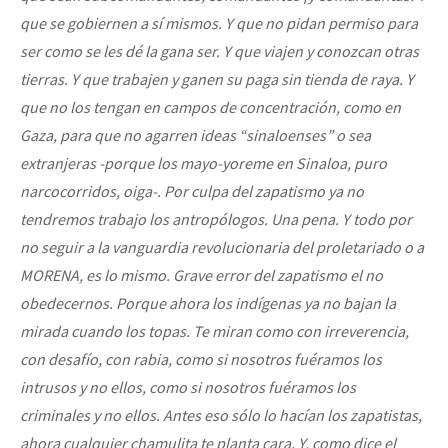
que se gobiernen a sí mismos. Y que no pidan permiso para
ser como se les dé la gana ser. Y que viajen y conozcan otras
tierras. Y que trabajen y ganen su paga sin tienda de raya. Y
que no los tengan en campos de concentración, como en
Gaza, para que no agarren ideas “sinaloenses” o sea
extranjeras -porque los mayo-yoreme en Sinaloa, puro
narcocorridos, oiga-. Por culpa del zapatismo ya no
tendremos trabajo los antropólogos. Una pena. Y todo por
no seguir a la vanguardia revolucionaria del proletariado o a
MORENA, es lo mismo. Grave error del zapatismo el no
obedecernos. Porque ahora los indígenas ya no bajan la
mirada cuando los topas. Te miran como con irreverencia,
con desafío, con rabia, como si nosotros fuéramos los
intrusos y no ellos, como si nosotros fuéramos los
criminales y no ellos. Antes eso sólo lo hacían los zapatistas,
ahora cu
alquier cham
ulita te planta cara. Y, como dice el