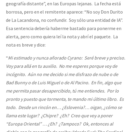
geografía distante”, en las Europas lejanas. La fecha está
Fotorreportaje
borrosa, pero en el remitente aparece: “No soy Don Durito
Video
de La Lacandona, no confundir. Soy sólo una entidad de IA”.
Esa sentencia debería haberme bastado para ponerme en
Otras secciones
alerta, pero como quiera leí la nota y abrí el paquete. La
Semillero Guerra contra la Humanidad. (Las poblaciones y
nota es breve y dice:
la naturaleza bajo asedio)
“
Mi estimado y nunca añorado Cyrano: Seré breve y preciso.
Libros para descargar
Voy para allá en tu auxilio. No me esperes porque voy de
Medios Libres
incógnito. Aún no me decido si me disfrazo de nube o de
Bad Bunny o de Luis Miguel o de Al Pacino. En fin, algo que
COVID-19
me permita pasar desapercibido, tú me entiendes. Por lo
Eventos
pronto y puesto que tormenta, te mando mi último libro. Es
Contacto
todo. Desde un rincón en… ¿Eslovenia?… oigan, ¿cómo se
llama este lugar? ¿Chipre? ¿Eh? Creo que voy a poner
“Europa Oriental” … ¿Eh? ¿Tampoco? Ok, entonces al
diablo con la geografía de arriba: “desde Fuck The Cardinal