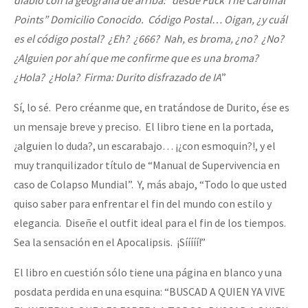
Points” Domicilio Conocido. Código Postal… Oigan, ¿y cuál
es el código postal? ¿Eh? ¿666? Nah, es broma, ¿no? ¿No?
¿Alguien por ahí que me confirme que es una broma?
¿Hola? ¿Hola? Firma: Durito disfrazado de IA
”
Sí, lo sé. Pero créanme que, en tratándose de Durito, ése es
un mensaje breve y preciso. El libro tiene en la portada,
¿alguien lo duda?, un escarabajo… ¡¿con esmoquin?!, y el
muy tranquilizador título de “Manual de Supervivencia en
caso de Colapso Mundial”. Y, más abajo, “Todo lo que usted
quiso saber para enfrentar el fin del mundo con estilo y
elegancia. Diseñe el outfit ideal para el fin de los tiempos.
Sea la sensación en el Apocalipsis. ¡Sííííí!”
El libro en cuestión sólo tiene una página en blanco y una
posdata perdida en una esquina: “BUSCAD A QUIEN YA VIVE