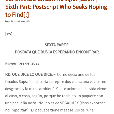
Mundo
Sixth Part: Postscript Who Seeks Hoping
to Find[:]
EZLN
Se o México sabe, que o mundo saiba! Nossas lutas pela memória, a
Date
Fecha
: 09 Nov 2023
La Sexta
AutonomÍa y Resistencia
[:es]
Megaproyectos
[25 abr – CDMX] Tokín por el CNI: 30 años de Resistencia y Rebeldí
SEXTA PARTE:
POSDATA QUE BUSCA ESPERANDO ENCONTRAR.
Migración
Presos
Noviembre del 2023.
Mujeres
P.D. QUE DICE LO QUE DICE. –
Como decía uno de los
Niñxs
finados Sups: “la historia se repite dos veces: una vez como
desgracia y la otra también”. Y este axioma de la vida viene
ETIQUETAS
al caso, o cosa, según, porque he recibido un paquete con
MULTIMEDIA
una pequeña nota. No, no es de SEGALMEX (ésos exportan,
no importan). El paquete tiene matasellos de “una
Audio