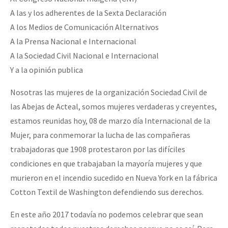
Fotorreportaje
A las y los adherentes de la Sexta Declaración
A los Medios de Comunicación Alternativos
Video
A la Prensa Nacional e Internacional
Otras secciones
A la Sociedad Civil Nacional e Internacional
Semillero Guerra contra la Humanidad. (Las poblaciones y
Y a la opinión publica
la naturaleza bajo asedio)
Nosotras las mujeres de la organización Sociedad Civil de
Libros para descargar
las Abejas de Acteal, somos mujeres verdaderas y creyentes,
estamos reunidas hoy, 08 de marzo día Internacional de la
Medios Libres
Mujer, para conmemorar la lucha de las compañeras
COVID-19
trabajadoras que 1908 protestaron por las difíciles
condiciones en que trabajaban la mayoría mujeres y que
Eventos
murieron en el incendio sucedido en Nueva York en la fábrica
Contacto
Cotton Textil de Washington defendiendo sus derechos.
En este año 2017 todavía no podemos celebrar que sean