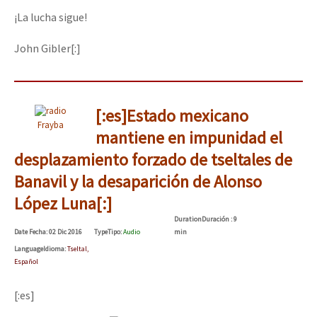
¡La lucha sigue!
John Gibler[:]
[:es]Estado mexicano
Frayba
mantiene en impunidad el
desplazamiento forzado de tseltales de
Banavil y la desaparición de Alonso
López Luna[:]
Duration
Duración
: 9
Date
Fecha
: 02 Dic 2016
Type
Tipo
:
Audio
min
Language
Idioma
:
Tseltal,
Español
[:es]