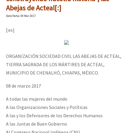
Mundo
Abejas de Acteal[:]
EZLN
Date
Fecha
: 09 Mar 2017
Dia 1: Encontro “Guerra contra a Humanidade”
La Sexta
[:es]
AutonomÍa y Resistencia
[CDMX – 20 julio] Jornadas globales por la libertad de Jesús Pláci
Megaproyectos
ORGANIZACIÓN SOCIEDAD CIVIL LAS ABEJAS DE ACTEAL,
Migración
TIERRA SAGRADA DE LOS MÁRTIRES DE ACTEAL,
Presos
MUNICIPIO DE CHENALHÓ, CHIAPAS, MÉXICO.
“Sonhando a Terra do Bem Virá” se publica no Estado Espanhol
Mujeres
08 de marzo 2017
Niñxs
A todas las mujeres del mundo
Se o México sabe, que o mundo saiba! Nossas lutas pela memória, a
ETIQUETAS
A las Organizaciones Sociales y Políticas
A las y los Defensores de los Derechos Humanos
MULTIMEDIA
A las Juntas de Buen Gobierno
[25 abr – CDMX] Tokín por el CNI: 30 años de Resistencia y Rebeldí
Audio
Al Congreso Nacional Indígena (CNI)