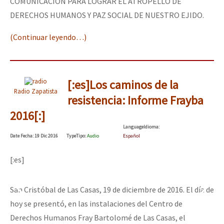
COMUNICACIÓN PARA LOGRAR EL ATROPELLO DE
DERECHOS HUMANOS Y PAZ SOCIAL DE NUESTRO EJIDO.
(Continuar leyendo…)
[:es]Los caminos de la
Radio Zapatista
resistencia: Informe Frayba
2016[:]
Language
Idioma
:
Date
Fecha
: 19 Dic 2016
Type
Tipo
:
Audio
Español
[:es]
San Cristóbal de Las Casas, 19 de diciembre de 2016. El día de
hoy se presentó, en las instalaciones del Centro de
Derechos Humanos Fray Bartolomé de Las Casas, el