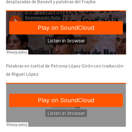
desplazadas de Banavil y palabras del Frayba:
Palabras en tseltal de Petrona López Girón con traducción
de Miguel López: