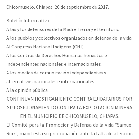
Chicomuselo, Chiapas. 26 de septiembre de 2017.
Fotorreportaje
Video
Boletín Informativo.
A las y los defensores de la Madre Tierra y el territorio
Otras secciones
A los pueblos y colectivos organizados en defensa de la vida.
Semillero Guerra contra la Humanidad. (Las poblaciones y
Al Congreso Nacional Indígena (CNI)
la naturaleza bajo asedio)
A los Centros de Derechos Humanos honestos e
independientes nacionales e internacionales.
Libros para descargar
A los medios de comunicación independientes y
Medios Libres
alternativos nacionales e internacionales.
COVID-19
A la opinión pública.
CONTINUAN HOSTIGAMIENTO CONTRA EJIDATARIOS POR
Eventos
SU POSICIONAMIENTO CONTRA LA EXPLOTACION MINERA
Contacto
EN EL MUNICIPIO DE CHICOMUSELO, CHIAPAS.
El Comité para la Promoción y Defensa de la Vida “Samuel
Ruiz”, manifiesta su preocupación ante la falta de atención