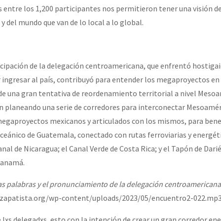
 entre los 1,200 participantes nos permitieron tener una visión de
y del mundo que van de lo local a lo global.
ticipación de la delegación centroamericana, que enfrentó hostiga
r ingresar al país, contribuyó para entender los megaproyectos en 
e una gran tentativa de reordenamiento territorial a nivel Meso
n planeando una serie de corredores para interconectar Mesoamér
egaproyectos mexicanos y articulados con los mismos, para benef
oceánico de Guatemala, conectado con rutas ferroviarias y energéti
nal de Nicaragua; el Canal Verde de Costa Rica; y el Tapón de Dari
 Panamá.
as palabras y el pronunciamiento de la delegación centroamericana
iozapatista.org/wp-content/uploads/2023/05/encuentro2-022.mp3
 lxs delegadxs, esto con la intención de crear un gran corredor ene