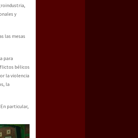
groindustria,
onales y
as las mesas
a para
lictos bélicos
or la violencia
s, la
En particular,