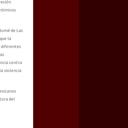
resión
nómicos
olomé de Las
que la
 diferentes
las
encia contra
la violencia
Mexicanos
tora del