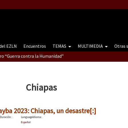
 del EZLN
Encuentros
TEMAS
MULTIMEDIA
Otras 
tro “Guerra contra la Humanidad”
contro “Guerra contra a Humanidade”(As populações e a natureza e
Chiapas
ra contra a Humanidade” (As populações e a natureza sob cerco)
ayba 2023: Chiapas, un desastre[:]
Duración
:
Language
Idioma
:
Español