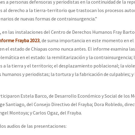
nes a personas defensoras y periodistas
en la continuidad de la rep
es al
derecho a la tierra-territorio que trastocan los procesos
auto
enarios de nuevas formas
de contrainsurgencia.”
or el CNI: 30 años de Resistencia y Rebeldía
, en las instalaciones del Centro de Derechos Humanos Fray Bart
nforme Frayba 2023
, de suma importancia en este momento en el 
 en el estado de Chiapas como nunca antes. El informe examina las
emática en el estado: la remilitarización y la contrainsurgencia; 
 a la tierra y el territorio; el desplazamiento poblacional; la viol
humanos y periodistas; la tortura y la fabricación de culpables; y 
rticiparon Estela Barco, de Desarrollo Económico y Social de los 
ge Santiago, del Consejo Directivo del Frayba; Dora Robledo, direc
ngel Montoya; y Carlos Ogaz, del Frayba.
os audios de las presentaciones: