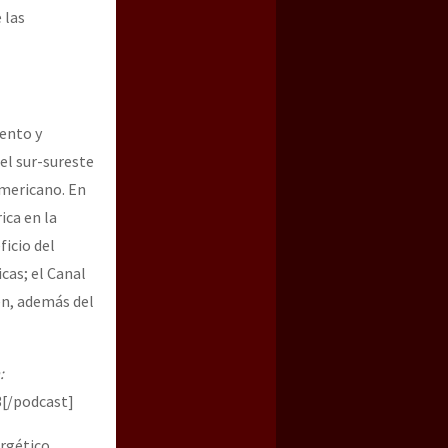
 las
iento y
el sur-sureste
americano. En
ica en la
icio del
cas; el Canal
én, además del
:
[/podcast]
rgético,