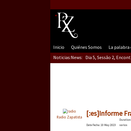
Inicio
Quiénes Somos
La palabra
Noticias:
News:
Dia 5, Sessão 2, Encon
Dia 5, sessão 1, do En
Dia 4 – Encontro “Guer
[:es]Informe Fr
Radio Zapatista
Duration
Date
Fecha
: 10 May 2023
varios