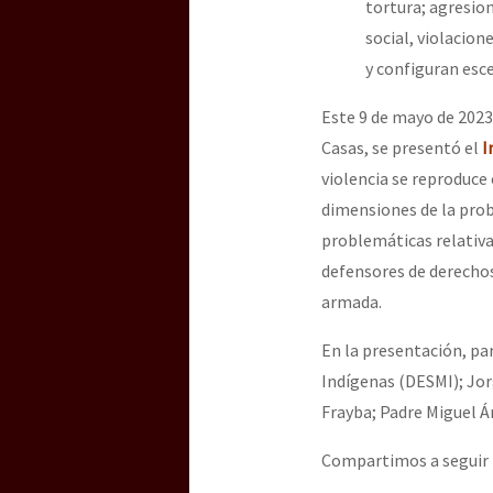
tortura; agresio
social, violacion
y configuran esc
[25 abr – CDMX] Tokín p
Este 9 de mayo de 2023
Casas, se presentó el
I
violencia se reproduce
dimensiones de la probl
problemáticas relativas
defensores de derechos 
armada.
En la presentación, pa
Indígenas (DESMI); Jor
Frayba; Padre Miguel Á
Compartimos a seguir l