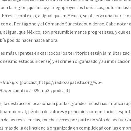
 toda la región, que incluye megaproyectos turísticos, polos indust
 En este contexto, al igual que en México, se observa una fuerte m
da con el Pentágono y el Comando Sur estadounidense. Cabe notar q
, al igual que México, son presumiblemente progresistas, y que e
abía podido hacer hasta ahora.
s más urgentes en casi todos los territorios están la militarizaci
oneismo estadounidense) y el crimen organizado y su imbricación
e trabajo:
[podcast]https://radiozapatista.org/wp-
/05/encuentro2-025.mp3[/podcast]
s, la destrucción ocasionada por las grandes industrias implica rup
ioambiental; pérdida de valores y principios comunitarios, espirit
n de las resistencias, muchas veces por parte no sólo de las fuerza
vez más de la delincuencia organizada en complicidad con las empre