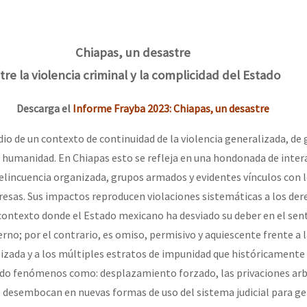
erra contra a Humanidade”
Chiapas, un desastre
erra contra a Humanidad”
tre la violencia criminal y la complicidad del Estado
Descarga el
Informe Frayba 2023: Chiapas, un desastre
ra contra a Humanidade”
o de un contexto de continuidad de la
violencia generalizada, de 
a
humanidad. En Chiapas esto se refleja en una hondona
da de inter
das globales por la libertad de Jesús Plácido Galindo y el alto a l
elincuencia orga
nizada, grupos armados y evidentes vínculos con 
esas. Sus impactos reproducen viola
ciones sistemáticas a los de
con
texto donde el Estado mexicano ha desviado su deber
en el sen
Bem Virá” se publica no Estado Espanhol
rno; por el contrario,
es omiso, permisivo y aquiescente frente a l
izada
y
a
los
múltiples
estratos
de
impunidad que históricamente
ndo
fenómenos como: desplazamiento forzado, las privacio
nes
arb
e
desembocan
en
nuevas formas de uso del sistema judicial para g
o mundo saiba! Nossas lutas pela memória, a justiça e a dignidade