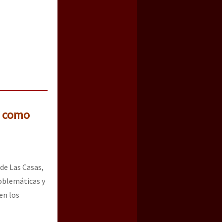
s como
 de Las Casas,
oblemáticas y
en los