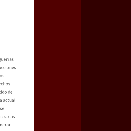
guerras
acciones
a guerra contra el CIPOG-EZ
los
rechos
tido de
a actual
 se
itrarias
enerar