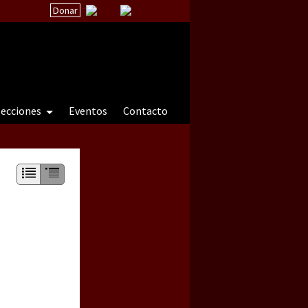
Donar
secciones
Eventos
Contacto
 a natureza sob cerco)