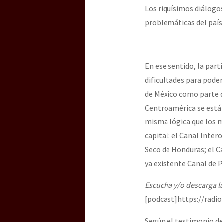
Los riquísimos diálogos
problemáticas del país 
En ese sentido, la par
dificultades para pode
de México como parte d
Centroamérica se está
misma lógica que los m
capital: el Canal Inter
Seco de Honduras; el Ca
ya existente Canal de
Escucha y/o descarga l
[podcast]https://rad
Según el testimonio de