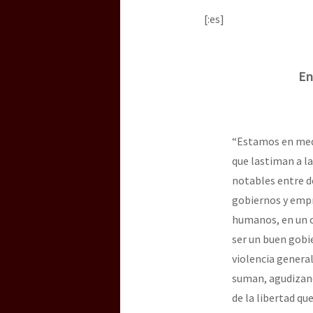
Dia 3 do Encontro “Gu
[:es]
Dia 2 do Encontro “Gu
En
Dia 1: Encontro “Guer
“Estamos en medi
que lastiman a l
[CDMX – 20 julio] Jorna
notables entre d
gobiernos y empr
humanos, en un 
“Sonhando a Terra do 
ser un buen gobie
violencia
general
suman, agudiza
de
la
libertad
qu
Se o México sabe, que 