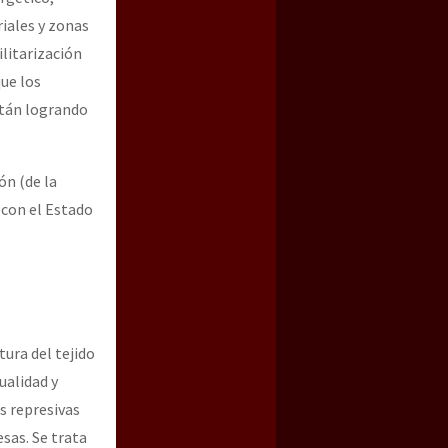
riales y zonas
ilitarización
ue los
stán logrando
ón (de la
 con el Estado
tura del tejido
ualidad y
s represivas
sas. Se trata