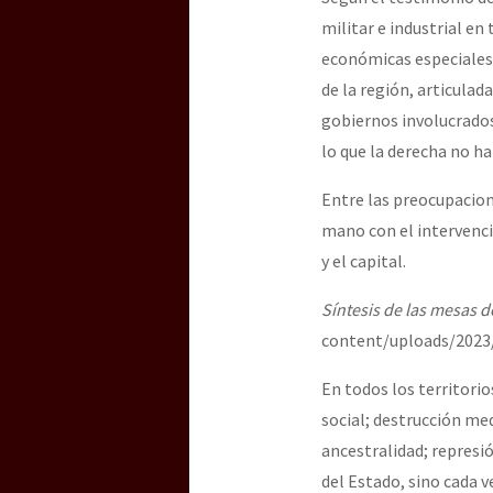
militar e industrial en
económicas especiales.
de la región, articula
gobiernos involucrados
lo que la derecha no h
Entre las preocupacione
mano con el intervenci
y el capital.
Síntesis de las mesas d
content/uploads/2023
En todos los territorio
social; destrucción med
ancestralidad; represió
del Estado, sino cada 