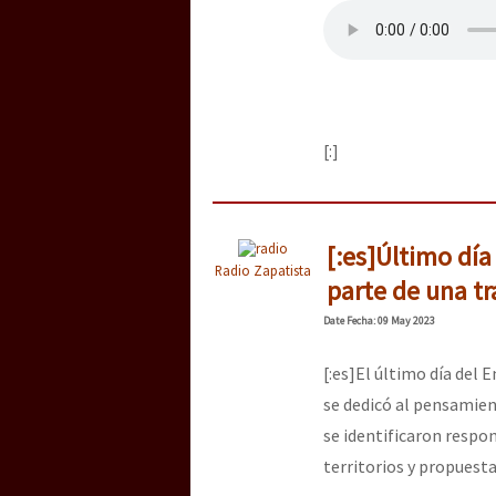
[:]
[:es]Último dí
Radio Zapatista
parte de una t
Date
Fecha
: 09 May 2023
[:es]El último día del 
se dedicó al pensamie
se identificaron respo
territorios y propuesta