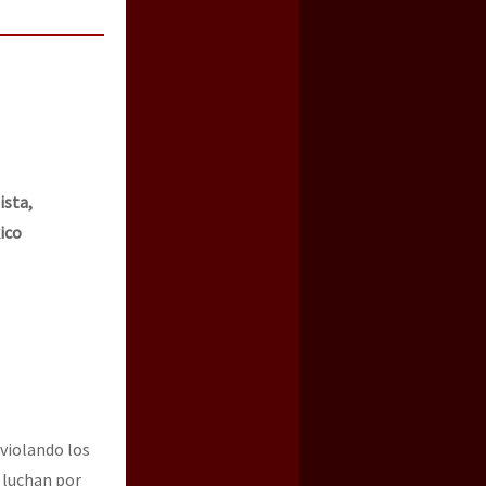
ista,
xico
violando los
 luchan por