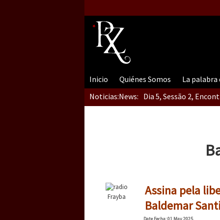
Inicio
Quiénes Somos
La palabra
Noticias:
News:
Dia 5, Sessão 2, Encon
Dia 5, sessão 1, do En
Ba
Dia 4 – Encontro “Guer
Assina pela li
Frayba
Baldemar Santi
Date
Fecha
: 01 May 2025