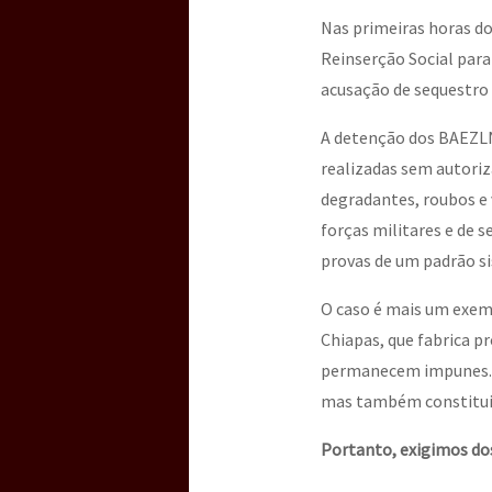
Nas primeiras horas do
Reinserção Social para
[25 abr – CDMX] Tokín p
acusação de sequestro 
A detenção dos BAEZLN
realizadas sem autori
degradantes, roubos e 
forças militares e de 
provas de um padrão si
O caso é mais um exemp
Chiapas, que fabrica p
permanecem impunes. Es
mas também constitui 
Portanto, exigimos dos