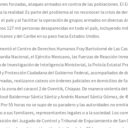
ones forzadas, ataques armados en contra de las poblaciones. El 
 la realidad. Es parte del problema al no reconocer la crisis de de
l país y al facilitar la operación de grupos armados en diversas ár
enos 127 mil personas desaparecidas en todo el país, incluyendo mi
anos y del Caribe en su paso hacia Estados Unidos.
entó el Centro de Derechos Humanos Fray Bartolomé de Las Casas
Guardia Nacional, el Ejército Mexicano, las Fuerzas de Reacción Inme
 de Investigación de Inteligencia Ministerial, la Policía Estatal Pr
d y Protección Ciudadana del Gobierno Federal, acompañados de d
madas, realizaron cateos sin órdenes judiciales en domicilios de f
 la zona del caracol 2 de Oventik, Chiapas. De manera violenta det
osé Baldermar Sántiz Sántiz y Andrés Manuel Sántiz Gómez, de 45
Por 55 horas no se supo de su paradero y las autoridades no emit
o a sus familiares, representantes legales o a la sociedad. Los c
sición del Juzgado de Control y Tribunal de Enjuciamiento de San 