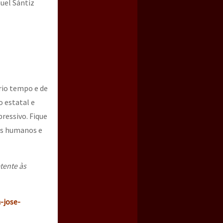
uel Sántiz
rio tempo e de
o estatal e
ressivo. Fique
tos humanos e
tente às
-jose-