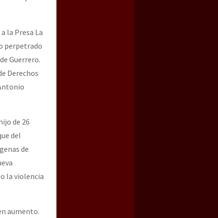
a la Presa La
do perpetrado
 de Guerrero.
 de Derechos
Antonio
ijo de 26
que del
ígenas de
ueva
 la violencia
a en aumento.