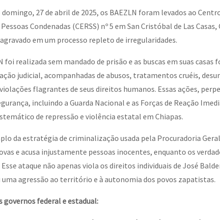
 domingo, 27 de abril de 2025, os BAEZLN foram levados ao Centr
 Pessoas Condenadas (CERSS) nº 5 em San Cristóbal de Las Casas, 
or el CNI: 30 años de Resistencia y Rebeldía
agravado em um processo repleto de irregularidades.
 foi realizada sem mandado de prisão e as buscas em suas casas 
zação judicial, acompanhadas de abusos, tratamentos cruéis, des
violações flagrantes de seus direitos humanos. Essas ações, perp
segurança, incluindo a Guarda Nacional e as Forças de Reação Imedi
stemático de repressão e violência estatal em Chiapas.
lo da estratégia de criminalização usada pela Procuradoria Geral
rovas e acusa injustamente pessoas inocentes, enquanto os verdad
se ataque não apenas viola os direitos individuais de José Balde
uma agressão ao território e à autonomia dos povos zapatistas.
 governos federal e estadual: