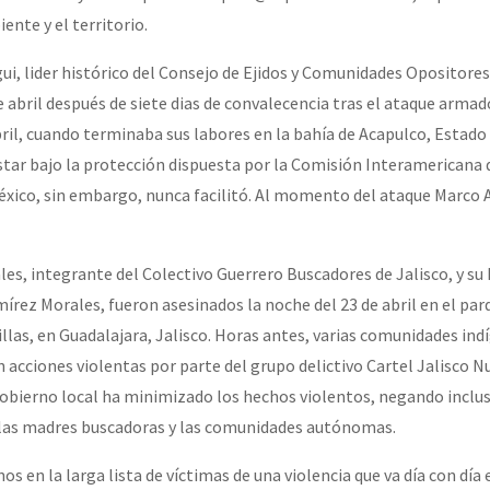
nte y el territorio.
i, lider histórico del Consejo de Ejidos y Comunidades Opositores 
de abril después de siete dias de convalecencia tras el ataque arma
bril, cuando terminaba sus labores en la bahía de Acapulco, Estado
tar bajo la protección dispuesta por la Comisión Interamericana
xico, sin embargo, nunca facilitó. Al momento del ataque Marco 
es, integrante del Colectivo Guerrero Buscadores de Jalisco, y su h
írez Morales, fueron asesinados la noche del 23 de abril en el par
llas, en Guadalajara, Jalisco. Horas antes, varias comunidades ind
acciones violentas por parte del grupo delictivo Cartel Jalisco N
obierno local ha minimizado los hechos violentos, negando incluso
, las madres buscadoras y las comunidades autónomas.
s en la larga lista de víctimas de una violencia que va día con dí