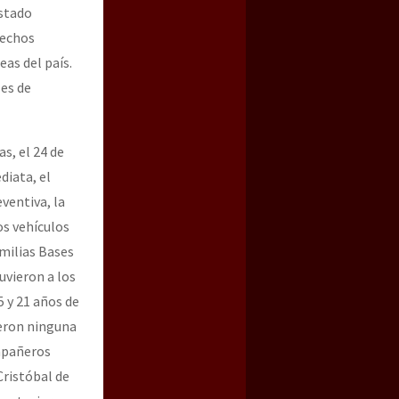
Estado
rechos
eas del país.
les de
, el 24 de
diata, el
eventiva, la
os vehículos
amilias Bases
uvieron a los
 y 21 años de
ieron ninguna
ompañeros
Cristóbal de