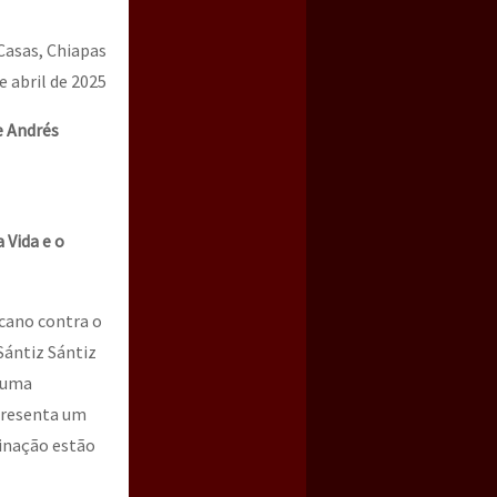
Casas, Chiapas
e abril de 2025
e Andrés
 Vida e o
a guerra contra el CIPOG-EZ
cano contra o
Sántiz Sántiz
m uma
presenta um
inação estão