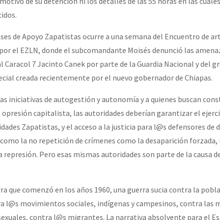
l motivo de su detención ni los detalles de las 55 horas en las cuale
cidos.
ases de Apoyo Zapatistas ocurre a una semana del Encuentro de art
 por el EZLN, donde el subcomandante Moisés denunció las amena
al Caracol 7 Jacinto Canek por parte de la Guardia Nacional y del g
pecial creada recientemente por el nuevo gobernador de Chiapas.
as iniciativas de autogestión y autonomía y a quienes buscan const
 opresión capitalista, las autoridades deberían garantizar el ejerci
ades Zapatistas, y el acceso a la justicia para l@s defensores de d
como la no repetición de crímenes como la desaparición forzada, 
la represión. Pero esas mismas autoridades son parte de la causa d
ra que comenzó en los años 1960, una guerra sucia contra la pobla
ra l@s movimientos sociales, indígenas y campesinos, contra las 
sexuales, contra l@s migrantes. La narrativa absolvente para el Es