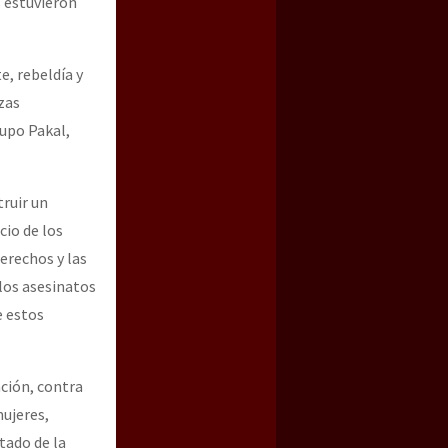
s estuvieron
e, rebeldía y
zas
rupo Pakal,
ruir un
cio de los
erechos y las
los asesinatos
e estos
ción, contra
mujeres,
tado de la