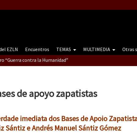
 del EZLN
Encuentros
TEMAS
MULTIMEDIA
Otras 
tro “Guerra contra la Humanidad”
contro “Guerra contra a Humanidade”(As populações e a natureza e
ses de apoyo zapatistas
ra contra a Humanidade” (As populações e a natureza sob cerco)
berdade imediata dos Bases de Apoio Zapatist
z Sántiz e Andrés Manuel Sántiz Gómez