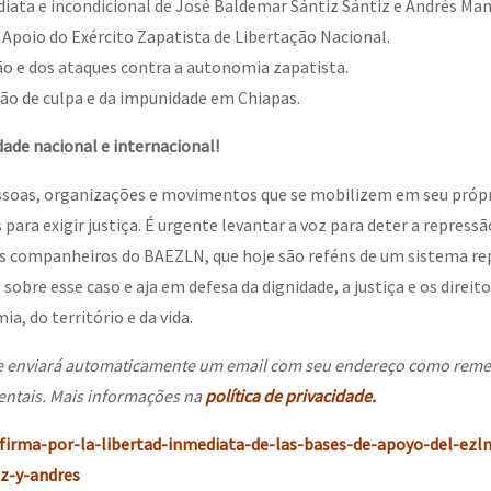
diata e incondicional de José Baldemar Sántiz Sántiz e Andrés Man
Apoio do Exército Zapatista de Libertação Nacional.
ão e dos ataques contra a autonomia zapatista.
ção de culpa e da impunidade em Chiapas.
ade nacional e internacional!
ssoas, organizações e movimentos que se mobilizem em seu próp
para exigir justiça. É urgente levantar a voz para deter a repressã
os companheiros do BAEZLN, que hoje são reféns de um sistema rep
sobre esse caso e aja em defesa da dignidade, a justiça e os direi
a, do território e da vida.
 se enviará automaticamente um email com seu endereço como reme
ntais. Mais informações na
política de privacidade.
/firma-por-la-libertad-inmediata-de-las-bases-de-apoyo-del-ezln
z-y-andres