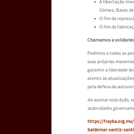
A libertação ime
Gómez, Bases de 
O fim da repress
O fim da fabrica
Chamamos a solidaried
Pedimos a todas as pe
suas próprias maneiras 
garantir a liberdade d
atento às atualizações 
pela defesa da autonomi
Ao assinar esta Ação,
autoridades govername
https://frayba.org.mx
baldemar-santiz-santi