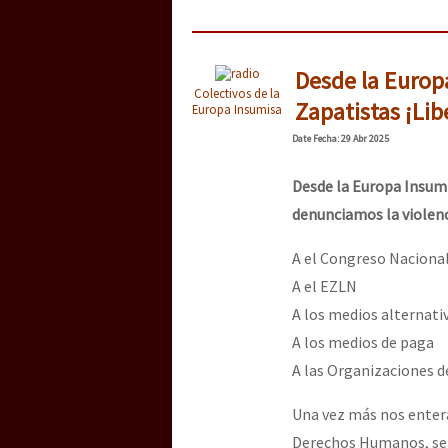
Desde la Europ
Colectivos de la
Zapatistas ¡Lib
Europa Insumisa
Date
Fecha
: 29 Abr 2025
Desde la Europa Insumi
denunciamos la violenci
A el Congreso Naciona
A el EZLN
A los medios alternati
A los medios de paga
A las Organizaciones d
Una vez más nos entera
Derechos Humanos, se s