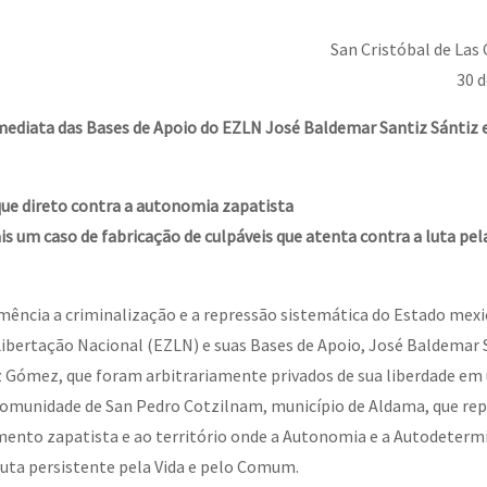
erra contra a Humanidade”
San Cristóbal de Las 
30 d
erra contra a Humanidad”
mediata das Bases de Apoio do EZLN José Baldemar Santiz Sántiz 
ra contra a Humanidade”
ue direto contra a autonomia zapatista
s um caso de fabricação de culpáveis que atenta contra a luta pela
das globales por la libertad de Jesús Plácido Galindo y el alto a l
ncia a criminalização e a repressão sistemática do Estado mexi
Libertação Nacional (EZLN) e suas Bases de Apoio, José Baldemar 
Bem Virá” se publica no Estado Espanhol
z Gómez, que foram arbitrariamente privados de sua liberdade e
comunidade de San Pedro Cotzilnam, município de Aldama, que re
mento zapatista e ao território onde a Autonomia e a Autodeterm
o mundo saiba! Nossas lutas pela memória, a justiça e a dignidade
luta persistente pela Vida e pelo Comum.