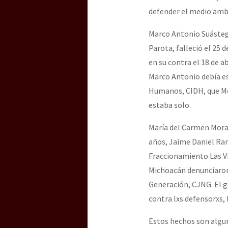
defender el medio ambie
Marco Antonio Suástegu
Parota, falleció el 25 
en su contra el 18 de a
Marco Antonio debía es
Humanos, CIDH, que Mé
estaba solo.
María del Carmen Moral
años, Jaime Daniel Ram
Fraccionamiento Las Vi
Michoacán denunciaron 
Generación, CJNG. El g
contra lxs defensorxs
Estos hechos son alguno