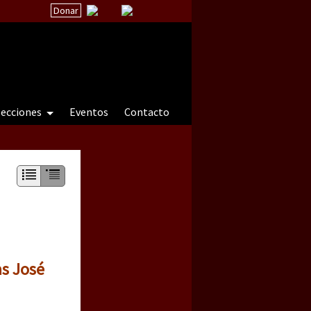
Donar
secciones
Eventos
Contacto
 a natureza sob cerco)
as José