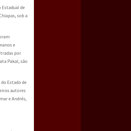
o Estadual de
Chiapas, sob a
foram
umanos e
etradas por
ata Pakal, são
 do Estado de
eiros autores
mar e Andrés,