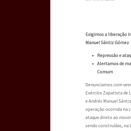
Dia 3 do Encontro “Gu
Dia 2 do Encontro “Gu
Exigimos a liberação i
Manuel Sántiz Gómez
Dia 1: Encontro “Guer
Repressão e ataq
Alertamos de mai
Comum
[CDMX – 20 julio] Jorna
Denunciamos com veemê
Exército Zapatista de 
“Sonhando a Terra do 
e Andrés Manuel Sánti
operação ocorrida na 
ataque direto ao movi
Se o México sabe, que 
sendo construídas, na 