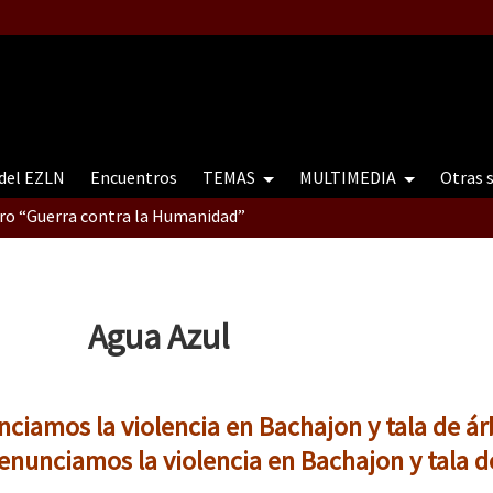
 del EZLN
Encuentros
TEMAS
MULTIMEDIA
Otras 
tro “Guerra contra la Humanidad”
contro “Guerra contra a Humanidade”(As populações e a natureza e
Agua Azul
ra contra a Humanidade” (As populações e a natureza sob cerco)
nciamos la violencia en Bachajon y tala de ár
denunciamos la violencia en Bachajon y tala d