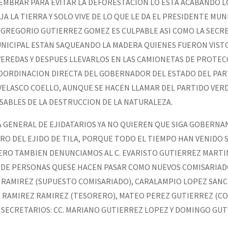
SEMBRAR PARA EVITAR LA DEFORESTACION LO ESTA ACABANDO L
A LA TIERRA Y SOLO VIVE DE LO QUE LE DA EL PRESIDENTE MUN
ER GREGORIO GUTIERREZ GOMEZ ES CULPABLE ASI COMO LA SECR
UNICIPAL ESTAN SAQUEANDO LA MADERA QUIENES FUERON VIS
VEREDAS Y DESPUES LLEVARLOS EN LAS CAMIONETAS DE PROTECC
COORDINACION DIRECTA DEL GOBERNADOR DEL ESTADO DEL PAR
 VELASCO COELLO, AUNQUE SE HACEN LLAMAR DEL PARTIDO VER
SABLES DE LA DESTRUCCION DE LA NATURALEZA.
A GENERAL DE EJIDATARIOS YA NO QUIEREN QUE SIGA GOBERNA
O DEL EJIDO DE TILA, PORQUE TODO EL TIEMPO HAN VENIDO
PERO TAMBIEN DENUNCIAMOS AL C. EVARISTO GUTIERREZ MARTI
O DE PERSONAS QUESE HACEN PASAR COMO NUEVOS COMISARIADO
RAMIREZ (SUPUESTO COMISARIADO), CARALAMPIO LOPEZ SAN
O RAMIREZ RAMIREZ (TESORERO), MATEO PEREZ GUTIERREZ (C
OS SECRETARIOS: CC. MARIANO GUTIERREZ LOPEZ Y DOMINGO GU