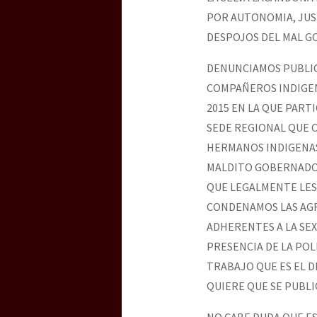
POR AUTONOMIA, JUST
DESPOJOS DEL MAL GO
[25 abr – CDMX] Tokín p
DENUNCIAMOS PUBLIC
COMPAÑEROS INDIGEN
2015 EN LA QUE PART
SEDE REGIONAL QUE 
HERMANOS INDIGENAS 
MALDITO GOBERNADOR
QUE LEGALMENTE LES
CONDENAMOS LAS AGR
ADHERENTES A LA SE
PRESENCIA DE LA PO
TRABAJO QUE ES EL D
QUIERE QUE SE PUBLI
NO CABE DUDA QUE E