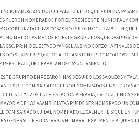
MENCIONAMOS SON LOS CULPABLES DE LO QUE PUDIERA PASAR E
LOS FUERON NOMBRADOS POR EL PRESIDENTE MUNICIPAL Y CON
SMO GOBERNADOR, LAS COSAS NO PUEDEN OCULTARSE EN QUE E
AL NO METIO LAS MANOS EN ESTE GRUPO PORQUE DESPUES DE
A ESC. PRIM. DEL ESTADO “ANGEL ALBINO CORZO” A FINALES DE
LES DIO SUS REFRESQUITOS A LOS ASISTENTES COMO ACOSTUM
R PERSONAL QUE TRABAJAN DEL AYUNTAMIENTO,
 ESTE GRUPITO EMPEZARON MAS SEGUIDO LOS SAQUEOS Y TALA 
RANTES DEL COMISARIADO FUERON NOMBRADOS EN SU PROPIA 
ICULOS 21 Y 22 DE LA LEGISLACION AGRARIA; LA CUAL, UNICAME
A MAYORIA DE LOS ASAMBLEISTAS PUEDE SER NOMBRADO UN CO
 EL COMISARIADO EJIDAL NOMBRADO LEGALMENTE SIGUE EN FU
LEA GENERAL DE EJIDATARIOS NOMBRA LEGALMENTE A QUIEN D