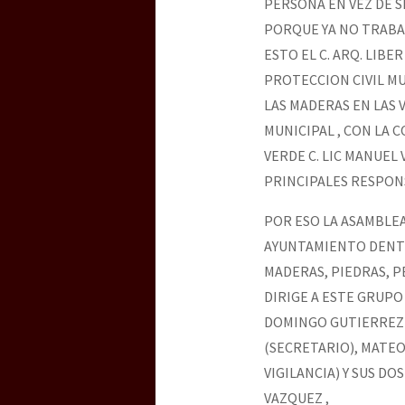
PERSONA EN VEZ DE 
PORQUE YA NO TRABAJ
ESTO EL C. ARQ. LIB
PROTECCION CIVIL M
LAS MADERAS EN LAS 
MUNICIPAL , CON LA 
VERDE C. LIC MANUEL
PRINCIPALES RESPON
POR ESO LA ASAMBLE
AYUNTAMIENTO DENTR
MADERAS, PIEDRAS, 
DIRIGE A ESTE GRUP
DOMINGO GUTIERREZ 
(SECRETARIO), MATE
VIGILANCIA) Y SUS D
VAZQUEZ ,