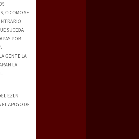
OS
S, O COMO SE
CONTRARIO
QUE SUCEDA
IAPAS POR
A
LA GENTE LA
ARAN LA
AL
DEL EZLN
 EL APOYO DE