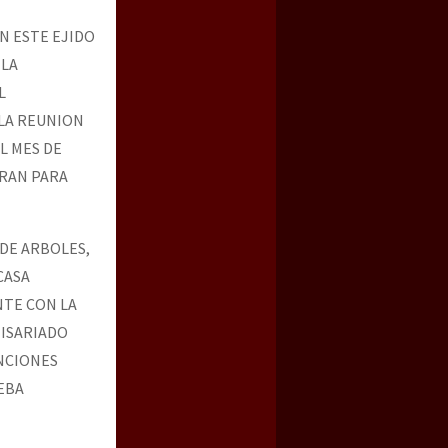
N ESTE EJIDO
 LA
L
 LA REUNION
L MES DE
BRAN PARA
DE ARBOLES,
CASA
NTE CON LA
MISARIADO
NCIONES
EBA