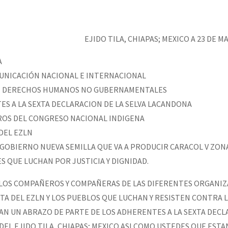
erra contra a Humanidade”
EJIDO TILA, CHIAPAS; MEXICO A 23 DE M
erra contra a Humanidad”
A
MUNICACIÓN NACIONAL E INTERNACIONAL
ra contra a Humanidade”
DE DERECHOS HUMANOS NO GUBERNAMENTALES
TES A LA SEXTA DECLARACION DE LA SELVA LACANDONA
EROS DEL CONGRESO NACIONAL INDIGENA
das globales por la libertad de Jesús Plácido Galindo y el alto a l
 DEL EZLN
 GOBIERNO NUEVA SEMILLA QUE VA A PRODUCIR CARACOL V ZON
S QUE LUCHAN POR JUSTICIA Y DIGNIDAD.
Bem Virá” se publica no Estado Espanhol
LOS COMPAÑEROS Y COMPAÑERAS DE LAS DIFERENTES ORGANIZ
TA DEL EZLN Y LOS PUEBLOS QUE LUCHAN Y RESISTEN CONTRA 
AN UN ABRAZO DE PARTE DE LOS ADHERENTES A LA SEXTA DECL
o mundo saiba! Nossas lutas pela memória, a justiça e a dignidade
DEL EJIDO TILA, CHIAPAS; MEXICO ASI COMO USTEDES QUE EST