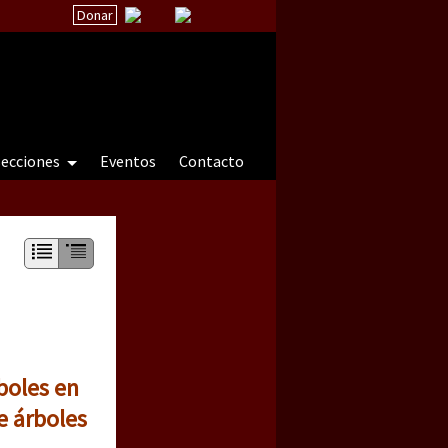
Donar
secciones
Eventos
Contacto
 a natureza sob cerco)
boles en
e árboles