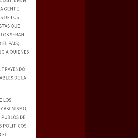
LA GENTE
S DE LOS
STAS QUE
LLOS SERAN
EL PAIS;
NCIA QUIENES
A TRAYENDO
ABLES DE LA
E LOS
Y ASI MISMO,
 PUBLOS DE
S POLITICOS
 EL