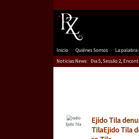
Inicio
Quiénes Somos
La palabra
Noticias:
News:
Dia 5, Sessão 2, Encon
Dia 5, sessão 1, do En
Dia 4 – Encontro “Guer
Ejido Tila denu
Ejido Tila
Tila
Ejido Tila 