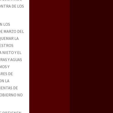
ONTRA DE LOS
N LOS
DE MARZO DEL
 QUEMAR LA
UESTROS
 NIETO Y EL
RAS Y AGUAS
MOS Y
RES DE
ON LA
IENTAS DE
 GOBIERNO NO
E OBTIENEN