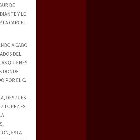
SUR DE
DIANTE Y LE
R LA CARCEL
ANDO A CABO
EADOS DEL
CAS QUIENES
AS DONDE
O POR EL C.
LA, DESPUES
EZ LOPEZ ES
LA
S,
ION, ESTA