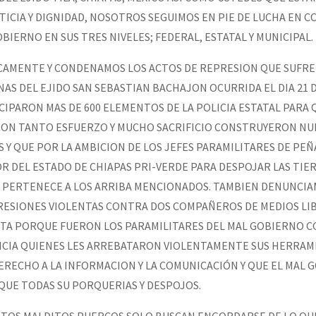
ICIA Y DIGNIDAD, NOSOTROS SEGUIMOS EN PIE DE LUCHA EN C
BIERNO EN SUS TRES NIVELES; FEDERAL, ESTATAL Y MUNICIPAL.
or el CNI: 30 años de Resistencia y Rebeldía
AMENTE Y CONDENAMOS LOS ACTOS DE REPRESION QUE SUFRE
AS DEL EJIDO SAN SEBASTIAN BACHAJON OCURRIDA EL DIA 21 
ICIPARON MAS DE 600 ELEMENTOS DE LA POLICIA ESTATAL PARA
CON TANTO ESFUERZO Y MUCHO SACRIFICIO CONSTRUYERON N
Y QUE POR LA AMBICION DE LOS JEFES PARAMILITARES DE PEÑA
 DEL ESTADO DE CHIAPAS PRI-VERDE PARA DESPOJAR LAS TIER
 PERTENECE A LOS ARRIBA MENCIONADOS. TAMBIEN DENUNCIA
ESIONES VIOLENTAS CONTRA DOS COMPAÑEROS DE MEDIOS LIB
XTA PORQUE FUERON LOS PARAMILITARES DEL MAL GOBIERNO C
LICIA QUIENES LES ARREBATARON VIOLENTAMENTE SUS HERRAM
ERECHO A LA INFORMACION Y LA COMUNICACIÓN Y QUE EL MAL
QUE TODAS SU PORQUERIAS Y DESPOJOS.
STOS MALDITOS PUERCOS SOLO BUSCAN ENGORDARSE DE LO QU