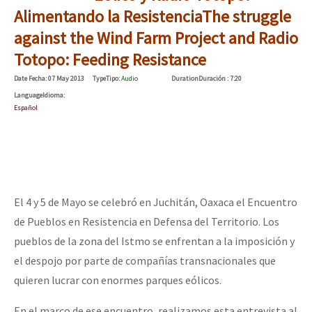
Alimentando la Resistencia
The struggle
against the Wind Farm Project and Radio
Totopo: Feeding Resistance
Date
Fecha
: 07 May 2013
Type
Tipo
:
Audio
Duration
Duración
: 7:20
Language
Idioma
:
Español
El 4 y 5 de Mayo se celebró en Juchitán, Oaxaca el Encuentro
de Pueblos en Resistencia en Defensa del Territorio. Los
pueblos de la zona del Istmo se enfrentan a la imposición y
el despojo por parte de compañías transnacionales que
quieren lucrar con enormes parques eólicos.
En el marco de ese encuentro, realizamos esta entrevista al