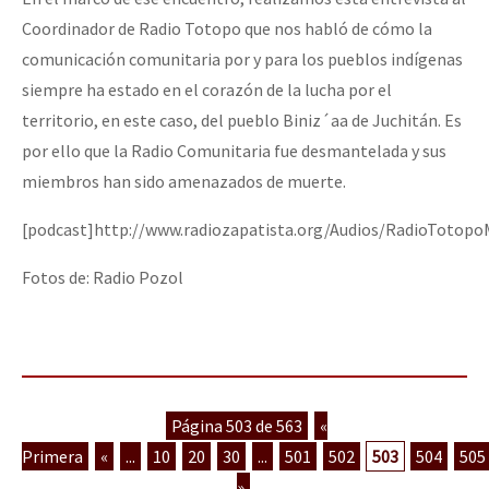
Coordinador de Radio Totopo que nos habló de cómo la
comunicación comunitaria por y para los pueblos indígenas
siempre ha estado en el corazón de la lucha por el
territorio, en este caso, del pueblo Biniz´aa de Juchitán. Es
por ello que la Radio Comunitaria fue desmantelada y sus
miembros han sido amenazados de muerte.
[podcast]http://www.radiozapatista.org/Audios/RadioTotop
Fotos de: Radio Pozol
Página 503 de 563
«
Primera
«
...
10
20
30
...
501
502
503
504
505
»