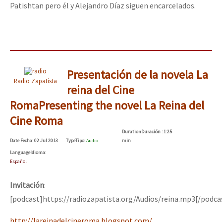
Patishtan pero él y Alejandro Díaz siguen encarcelados.
Presentación de la novela La
Radio Zapatista
reina del Cine
Roma
Presenting the novel La Reina del
Cine Roma
Duration
Duración
: 1:25
Date
Fecha
: 02 Jul 2013
Type
Tipo
:
Audio
min
Language
Idioma
:
Español
Invitación
:
[podcast]https://radiozapatista.org/Audios/reina.mp3[/podca
http://lareinadelcineroma.blogspot.com/