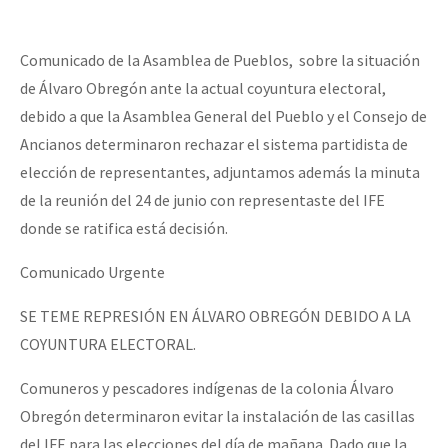
Mundo
EZLN
Comunicado de la Asamblea de Pueblos, sobre la situación
Dia 1: Encontro “Guerra contra a Humanidade”
de Álvaro Obregón ante la actual coyuntura electoral,
La Sexta
debido a que la Asamblea General del Pueblo y el Consejo de
AutonomÍa y Resistencia
Ancianos determinaron rechazar el sistema partidista de
[CDMX – 20 julio] Jornadas globales por la libertad de Jesús Pláci
Megaproyectos
elección de representantes, adjuntamos además la minuta
de la reunión del 24 de junio con representaste del IFE
Migración
donde se ratifica está decisión.
Presos
“Sonhando a Terra do Bem Virá” se publica no Estado Espanhol
Comunicado Urgente
Mujeres
SE TEME REPRESIÓN EN ÁLVARO OBREGÓN DEBIDO A LA
Niñxs
Se o México sabe, que o mundo saiba! Nossas lutas pela memória, a
COYUNTURA ELECTORAL.
ETIQUETAS
Comuneros y pescadores indígenas de la colonia Álvaro
MULTIMEDIA
Obregón determinaron evitar la instalación de las casillas
[25 abr – CDMX] Tokín por el CNI: 30 años de Resistencia y Rebeldí
Audio
del IFE para las elecciones del día de mañana. Dado que la