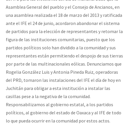
Fotorreportaje
Asamblea General del pueblo y el Consejo de Ancianos, en
una asamblea realizada el 18 de marzo del 2013 y ratificada
Video
ante el IFE el 24 de junio, acordaron abandonar el sistema
Otras secciones
de partidos para la elección de representantes y retomar la
figura de las instituciones comunitarias, puesto que los
Semillero Guerra contra la Humanidad. (Las poblaciones y
partidos políticos solo han dividido a la comunidad y sus
la naturaleza bajo asedio)
representantes están permitiendo el despojo de sus tierras
Libros para descargar
por parte de las multinacionales eólicas. Denunciamos que
Medios Libres
Rogelia González Luis y Antonia Pineda Ruiz, operadoras
del PRD, tomaron las instalaciones del IFE el día de hoy en
COVID-19
Juchitán para obligar a esta institución a instalar las
Eventos
casillas pese a la negativa de la comunidad.
Responsabilizamos al gobierno estatal, a los partidos
Contacto
políticos, al gobierno del estado de Oaxaca y al IFE de todo
lo que pueda ocurrir en la comunidad por estos actos.