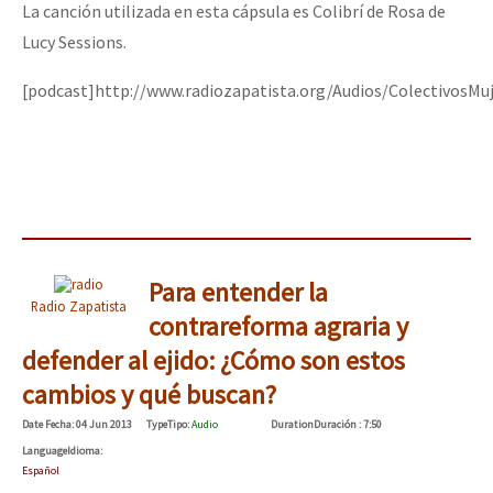
La canción utilizada en esta cápsula es Colibrí de Rosa de
Lucy Sessions.
[podcast]http://www.radiozapatista.org/Audios/ColectivosM
Para entender la
Radio Zapatista
contrareforma agraria y
defender al ejido: ¿Cómo son estos
cambios y qué buscan?
Date
Fecha
: 04 Jun 2013
Type
Tipo
:
Audio
Duration
Duración
: 7:50
Language
Idioma
:
Español