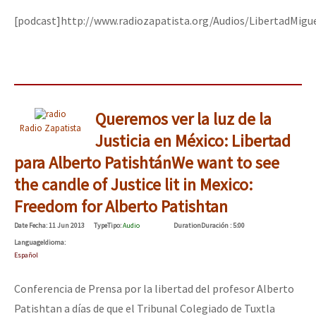
[podcast]http://www.radiozapatista.org/Audios/LibertadMig
Queremos ver la luz de la
Radio Zapatista
Justicia en México: Libertad
para Alberto Patishtán
We want to see
the candle of Justice lit in Mexico:
Freedom for Alberto Patishtan
Date
Fecha
: 11 Jun 2013
Type
Tipo
:
Audio
Duration
Duración
: 5:00
Language
Idioma
:
Español
Conferencia de Prensa por la libertad del profesor Alberto
Patishtan a días de que el Tribunal Colegiado de Tuxtla