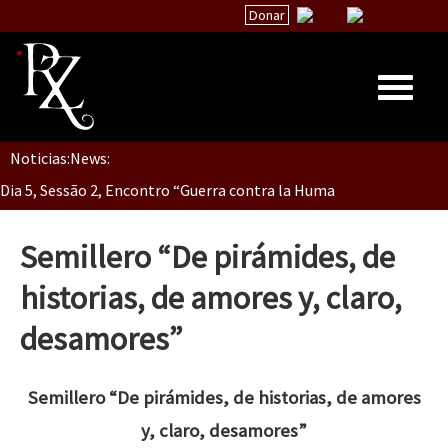
Donar
Noticias:
News:
Inicio
Dia 5, Sessão 2, Encontro “Guerra contra la Humanidad”
Quiénes Somos
La palabra del EZLN
Semillero “De pirámides, de
Dia 5, sessão 1, do Encontro “Guerra contra a Humanidade”(As pop
Encuentros
historias, de amores y, claro,
TEMAS
desamores”
Chiapas
Dia 4 – Encontro “Guerra contra a Humanidade” (As populações e 
México
Semillero “De pirámides, de historias, de amores
Latinoamérica
y, claro, desamores”
Dia 3 do Encontro “Guerra contra a Humanidade”