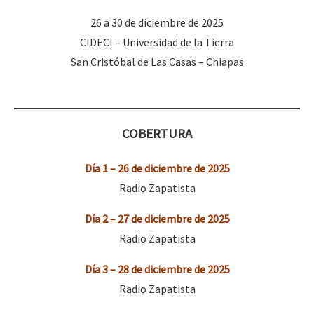
Mundo
26 a 30 de diciembre de 2025
EZLN
CIDECI – Universidad de la Tierra
Dia 2 do Encontro “Guerra contra a Humanidad”
San Cristóbal de Las Casas – Chiapas
La Sexta
AutonomÍa y Resistencia
Dia 1: Encontro “Guerra contra a Humanidade”
Megaproyectos
COBERTURA
Migración
Día 1 – 26 de diciembre de 2025
Presos
[CDMX – 20 julio] Jornadas globales por la libertad de Jesús Pláci
Radio Zapatista
Mujeres
Día 2 – 27 de diciembre de 2025
Niñxs
“Sonhando a Terra do Bem Virá” se publica no Estado Espanhol
Radio Zapatista
ETIQUETAS
Día 3 – 28 de diciembre de 2025
MULTIMEDIA
Radio Zapatista
Se o México sabe, que o mundo saiba! Nossas lutas pela memória, a
Audio