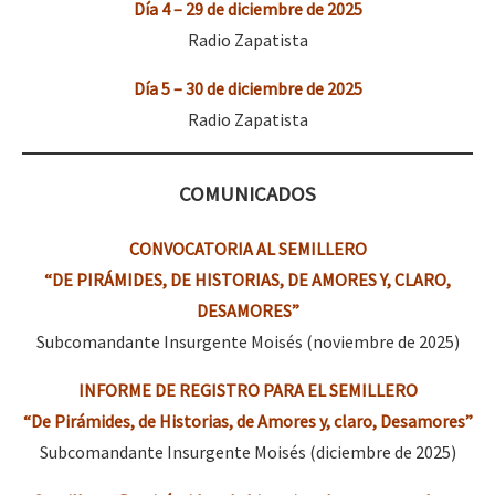
Día 4 – 29 de diciembre de 2025
Fotorreportaje
Radio Zapatista
[25 abr – CDMX] Tokín por el CNI: 30 años de Resistencia y Rebeldí
Video
Día 5 – 30 de diciembre de 2025
Otras secciones
Radio Zapatista
Semillero Guerra contra la Humanidad. (Las poblaciones y
la naturaleza bajo asedio)
COMUNICADOS
Libros para descargar
CONVOCATORIA AL SEMILLERO
Medios Libres
“DE PIRÁMIDES, DE HISTORIAS, DE AMORES Y, CLARO,
DESAMORES”
COVID-19
Subcomandante Insurgente Moisés (noviembre de 2025)
Eventos
INFORME DE REGISTRO PARA EL SEMILLERO
Contacto
“De Pirámides, de Historias, de Amores y, claro, Desamores”
Subcomandante Insurgente Moisés (diciembre de 2025)