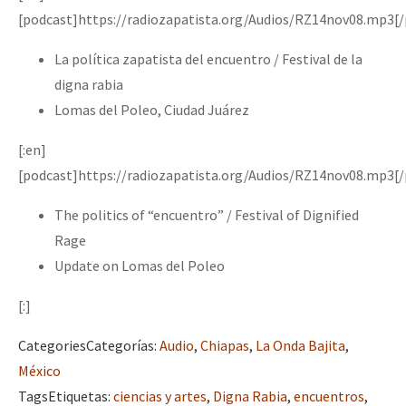
Mundo
[podcast]https://radiozapatista.org/Audios/RZ14nov08.mp3[/
EZLN
La política zapatista del encuentro / Festival de la
Dia 2 do Encontro “Guerra contra a Humanidad”
La Sexta
digna rabia
Lomas del Poleo, Ciudad Juárez
AutonomÍa y Resistencia
[:en]
Dia 1: Encontro “Guerra contra a Humanidade”
Megaproyectos
[podcast]https://radiozapatista.org/Audios/RZ14nov08.mp3[/
Migración
The politics of “encuentro” / Festival of Dignified
Presos
[CDMX – 20 julio] Jornadas globales por la libertad de Jesús Pláci
Rage
Mujeres
Update on Lomas del Poleo
Niñxs
“Sonhando a Terra do Bem Virá” se publica no Estado Espanhol
[:]
ETIQUETAS
Categories
Categorías
:
Audio
,
Chiapas
,
La Onda Bajita
,
MULTIMEDIA
México
Se o México sabe, que o mundo saiba! Nossas lutas pela memória, a
Audio
Tags
Etiquetas
:
ciencias y artes
,
Digna Rabia
,
encuentros
,