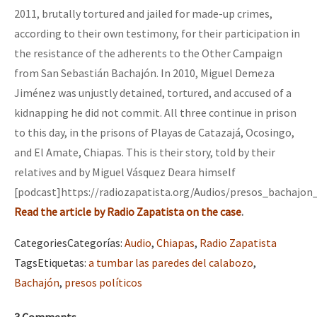
2011, brutally tortured and jailed for made-up crimes,
Fotorreportaje
according to their own testimony, for their participation in
[25 abr – CDMX] Tokín por el CNI: 30 años de Resistencia y Rebeldí
Video
the resistance of the adherents to the Other Campaign
Otras secciones
from San Sebastián Bachajón. In 2010, Miguel Demeza
Jiménez was unjustly detained, tortured, and accused of a
Semillero Guerra contra la Humanidad. (Las poblaciones y
kidnapping he did not commit. All three continue in prison
la naturaleza bajo asedio)
to this day, in the prisons of Playas de Catazajá, Ocosingo,
Libros para descargar
and El Amate, Chiapas. This is their story, told by their
relatives and by Miguel Vásquez Deara himself
Medios Libres
[podcast]https://radiozapatista.org/Audios/presos_bachajo
COVID-19
Read the article by Radio Zapatista on the case
.
Eventos
Categories
Categorías
:
Audio
,
Chiapas
,
Radio Zapatista
Contacto
Tags
Etiquetas
:
a tumbar las paredes del calabozo
,
Bachajón
,
presos políticos