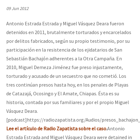
Mundo
09 Jun 2012
EZLN
Antonio Estrada Estrada y Miguel Vásquez Deara fueron
Dia 2 do Encontro “Guerra contra a Humanidad”
La Sexta
detenidos en 2011, brutalmente torturados y encarcelados
AutonomÍa y Resistencia
por delitos fabricados, según su propio testimonio, por su
participación en la resistencia de los ejidatarios de San
Dia 1: Encontro “Guerra contra a Humanidade”
Megaproyectos
Sebastián Bachajón adherentes a la Otra Campaña. En
Migración
2010, Miguel Demeza Jiménez fue preso injustamente,
Presos
torturado y acusado de un secuestro que no cometió. Los
[CDMX – 20 julio] Jornadas globales por la libertad de Jesús Pláci
tres continúan presos hasta hoy, en los penales de Playas
Mujeres
de Catazajá, Ocosingo y El Amate, Chiapas. Ésta es su
Niñxs
historia, contada por sus familiares y por el propio Miguel
“Sonhando a Terra do Bem Virá” se publica no Estado Espanhol
Vásquez Deara.
ETIQUETAS
[podcast]https://radiozapatista.org/Audios/presos_bachajo
MULTIMEDIA
Lee el artículo de Radio Zapatista sobre el caso
.
Antonio
Se o México sabe, que o mundo saiba! Nossas lutas pela memória, a
Audio
Estrada Estrada and Miguel Vásquez Deara were detained in