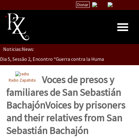
Donar
Noticias:
News:
Inicio
Dia 5, Sessão 2, Encontro “Guerra contra la Humanidad”
Quiénes Somos
La palabra del EZLN
Voces de presos y
Radio Zapatista
Dia 5, sessão 1, do Encontro “Guerra contra a Humanidade”(As pop
Encuentros
familiares de San Sebastián
TEMAS
Bachajón
Voices by prisoners
Chiapas
Dia 4 – Encontro “Guerra contra a Humanidade” (As populações e 
and their relatives from San
México
Sebastián Bachajón
Latinoamérica
Dia 3 do Encontro “Guerra contra a Humanidade”