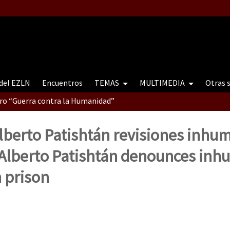
 del EZLN
Encuentros
TEMAS
MULTIMEDIA
Otras 
tro “Guerra contra la Humanidad”
lberto Patishtán revisiones inhu
contro “Guerra contra a Humanidade”(As populações e a natureza e
Alberto Patishtán denounces in
 prison
ra contra a Humanidade” (As populações e a natureza sob cerco)