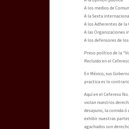
Dia 3 do Encontro “Gu
A los medios de Comuni
A la Sexta internaciona
A los Adherentes de l
Dia 2 do Encontro “Gu
A las Organizaciones 
A los defensores de l
Dia 1: Encontro “Guer
Preso político de la “
Recluido en el Cefereso
En México, sus Gobern
[CDMX – 20 julio] Jorna
practica es lo contrari
Aquí en el Cefereso No
“Sonhando a Terra do 
violan nuestros derech
desayuno, la comida ó 
exhibir nuestras parte
Se o México sabe, que 
agachados son derecho 