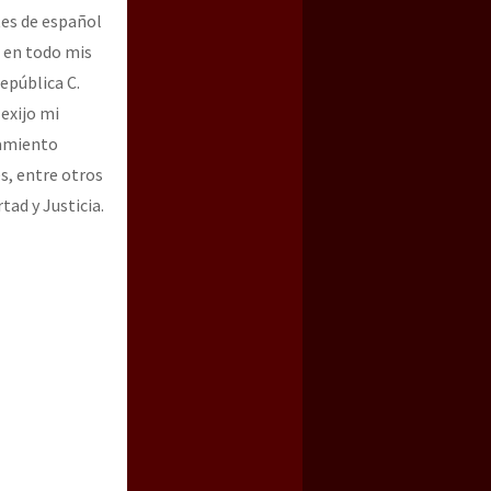
es de español
 en todo mis
epública C.
exijo mi
lamiento
s, entre otros
ad y Justicia.