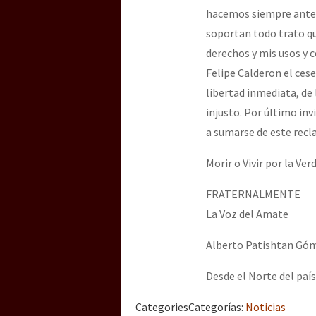
hacemos siempre ante 
soportan todo trato q
[25 abr – CDMX] Tokín p
derechos y mis usos y 
Felipe Calderon el ces
libertad inmediata, de
injusto. Por último in
a sumarse de este recl
Morir o Vivir por la Verd
FRATERNALMENTE
La Voz del Amate
Alberto Patishtan Gó
Desde el Norte del país
Categories
Categorías
:
Noticias