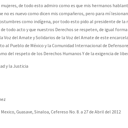
mujeres, de todo esto admiro como es que mis hermanos hablant
ue no es nuevo como dicen mis compañeros, pero para mí lesionan
or el CNI: 30 años de Resistencia y Rebeldía
costumbres como indígena, por todo esto pido al presidente de la r
e de todo acto y que nuestros Derechos se respeten, de igual forma 
 la Voz del Amate y Solidarios de la Voz del Amate de este encarce
vito al Pueblo de México y la Comunidad Internacional de Defensore
amo del respeto de los Derechos Humanos Y de la exigencia de libert
ad y la Justicia
mez
 Mexico, Guasave, Sinaloa, Cefereso No. 8. a 27 de Abril del 2012