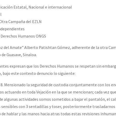
erra contra a Humanidade”
cación Estatal, Nacional e internacional
l
a Otra Campaña del EZLN
erra contra a Humanidad”
independientes
os Derechos Humanos ONGS
ra contra a Humanidade”
Voz del Amate” Alberto Patishtan Gómez, adherente de la otra Ca
 de Guasave, Sinaloa.
antes expresan que los Derechos Humanos se respetan sin embarg
das globales por la libertad de Jesús Plácido Galindo y el alto a l
o, bajo este contexto denuncio lo siguiente:
. 8. Mensionado la seguridad de custodia conjuntamente con los e
Bem Virá” se publica no Estado Espanhol
os actuando en toda Vejación en la que se mencionan; cada vez qu
de algunas actividades somos sometidos a bajar el pantalón, el cal
s sensibles con 3 sentadillas y toser, posteriormente trasladarnos
o mundo saiba! Nossas lutas pela memória, a justiça e a dignidade
de hablar y las manos hacia atras todas estas revisiones inhuman