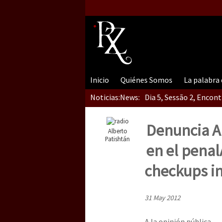
Inicio
Quiénes Somos
La palabra
Noticias:
News:
Dia 5, Sessão 2, Encon
Denuncia A
Alberto
Dia 5, sessão 1, do En
Patishtán
en el penal
checkups in
Dia 4 – Encontro “Guer
31 May 2012
A la opinión pública