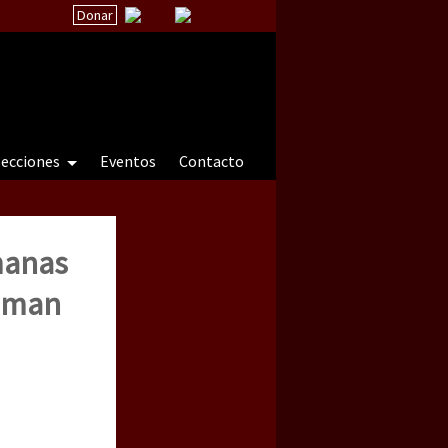
Donar
secciones
Eventos
Contacto
manas
 a natureza sob cerco)
human