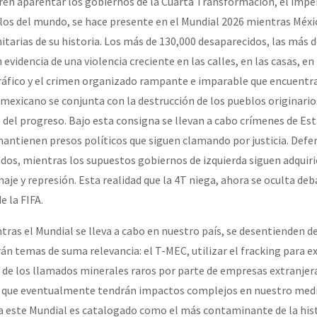
ieren aparentar los gobiernos de la Cuarta Transformación, el impe
los del mundo, se hace presente en el Mundial 2026 mientras Méxic
itarias de su historia. Los más de 130,000 desaparecidos, las más 
 evidencia de una violencia creciente en las calles, en las casas, en
ráfico y el crimen organizado rampante e imparable que encuentra
mexicano se conjunta con la destrucción de los pueblos originarios
del progreso. Bajo esta consigna se llevan a cabo crímenes de Es
mantienen presos políticos que siguen clamando por justicia. Defe
dos, mientras los supuestos gobiernos de izquierda siguen adquir
je y represión. Esta realidad que la 4T niega, ahora se oculta deba
 la FIFA.
tras el Mundial se lleva a cabo en nuestro país, se desentienden d
án temas de suma relevancia: el T-MEC, utilizar el fracking para e
n de los llamados minerales raros por parte de empresas extranjera
as que eventualmente tendrán impactos complejos en nuestro med
ya este Mundial es catalogado como el más contaminante de la hist