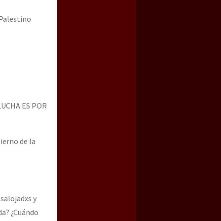
 Palestino
LUCHA ES POR
ierno de la
salojadxs y
ada? ¿Cuándo