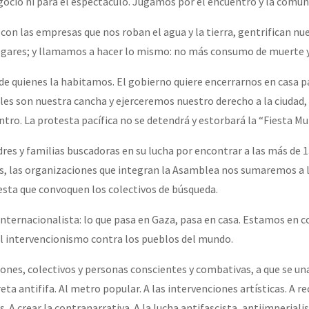
ocio ni para el espectáculo. Jugamos por el encuentro y la comun
n las empresas que nos roban el agua y la tierra, gentrifican nue
ogares; y llamamos a hacer lo mismo: no más consumo de muerte y
de quienes la habitamos. El gobierno quiere encerrarnos en casa pa
alles son nuestra cancha y ejerceremos nuestro derecho a la ciudad,
entro. La protesta pacífica no se detendrá y estorbará la “Fiesta Mu
es y familias buscadoras en su lucha por encontrar a las más de 1
s, las organizaciones que integran la Asamblea nos sumaremos a l
testa que convoquen los colectivos de búsqueda.
nternacionalista: lo que pasa en Gaza, pasa en casa. Estamos en c
 el intervencionismo contra los pueblos del mundo.
ones, colectivos y personas conscientes y combativas, a que se una
reta antififa. Al metro popular. A las intervenciones artísticas. A r
. A crear la contranarrativa. A la lucha antifascista, antiimperialis