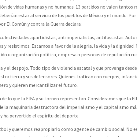
isión de vidas humanas y no humanas. 13 partidos no valen tantos r
deberían estar al servicio de los pueblos de México y el mundo. Por
por El Común y contra la Guerra declara:
olectividades apartidistas, antiimperialistas, antifascistas. Aut
y resistimos. Estamos a favor de la alegría, la vida y la dignidad.
do u organización política, empresa o personas de reputación cu
 y el despojo. Todo tipo de violencia estatal y que provenga desde 
stra tierra y sus defensores. Quienes trafican con cuerpos, infanci
ero y quieren mercantilizar el futuro.
de lo que la FIFA y su torneo representan. Consideramos que la FI
e la maquinaria destructora del imperialismo y el capitalismo má
 ha pervertido el espíritu del deporte.
tbol y queremos reapropiarlo como agente de cambio social. No e