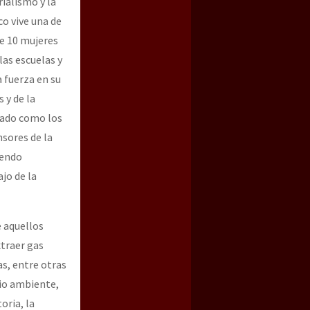
rialismo y la
o vive una de
de 10 mujeres
 las escuelas y
 fuerza en su
 y de la
tado como los
nsores de la
iendo
jo de la
e aquellos
xtraer gas
s, entre otras
io ambiente,
oria, la