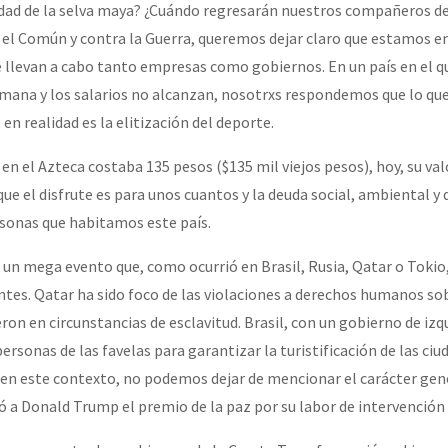
idad de la selva maya? ¿Cuándo regresarán nuestros compañeros d
el Común y contra la Guerra, queremos dejar claro que estamos en
e llevan a cabo tanto empresas como gobiernos. En un país en el q
emana y los salarios no alcanzan, nosotrxs respondemos que lo qu
 en realidad es la elitización del deporte.
en el Azteca costaba 135 pesos ($135 mil viejos pesos), hoy, su val
que el disfrute es para unos cuantos y la deuda social, ambiental y 
ersonas que habitamos este país.
s un mega evento que, como ocurrió en Brasil, Rusia, Qatar o Tokio
es. Qatar ha sido foco de las violaciones a derechos humanos so
on en circunstancias de esclavitud. Brasil, con un gobierno de izq
ersonas de las favelas para garantizar la turistificación de las ciu
en este contexto, no podemos dejar de mencionar el carácter gen
 a Donald Trump el premio de la paz por su labor de intervención 