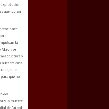
, explotación
as que lucran
ectaciones:
gan a
impulsan la
o Akron se
raestructura y
a nuestra casa
 trabajo–, o
, para que no
ón del
lor y la muerte
dial de fútbol