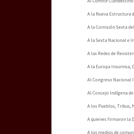
Al Comité Clandestino
Dia 3 do Encontro “Gu
A la Nueva Estructura 
Dia 2 do Encontro “Gu
A la Comisión Sexta de
A la Sexta Nacional e 
Dia 1: Encontro “Guer
A las Redes de Resisten
A la Europa Insumisa, 
[CDMX – 20 julio] Jorna
Al Congreso Nacional 
Al Concejo Indígena de 
“Sonhando a Terra do 
A los Pueblos, Tribus,
A quienes firmaron la D
Se o México sabe, que 
A los medios de comuni