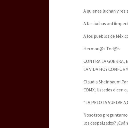
A quienes luchan y res
[25 abr – CDMX] Tokín p
A las luchas antiimperi
A los pueblos de Méxic
Herman@s Tod@s
CONTRA LA GUERRA, E
LA VIDA HOY CONFOR
Claudia Sheinbaum Pard
CDMX, Ustedes dicen 
“LA PELOTA VUELVE A 
Nosotros preguntamos: 
los despalzadxs? ¿Cuán