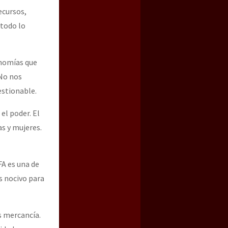
ecursos,
 todo lo
onomías que
 No nos
estionable.
el poder. El
as y mujeres.
FA es una de
s nocivo para
s mercancía.