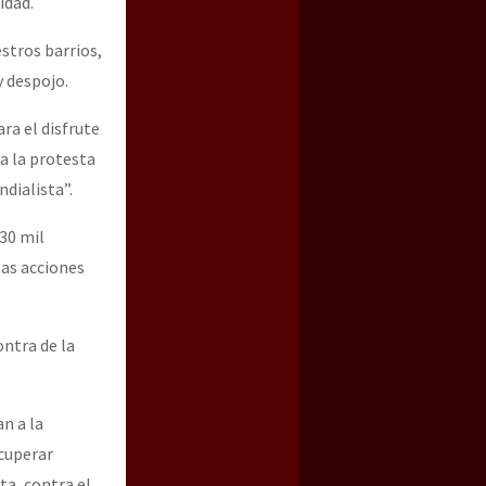
idad.
stros barrios,
 despojo.
ra el disfrute
 a la protesta
ndialista”.
30 mil
as acciones
ontra de la
n a la
ecuperar
ta, contra el