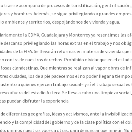
o trae se acompaña de procesos de turistificación, gentrificación
ujeres y hombres. Además, se sigue privilegiando a grandes empres
io ambiente y territorios, despojándonos de vivienda y agua.
ariamente la CDMX, Guadalajara y Monterrey ya resentimos las af
de descanso privilegiando las horas extras en el trabajo y nos obli
dades de la FIFA. Se llevarán reformas en materia de vivienda que 
en contra de nuestros derechos. Prohibido olvidar que en el estadi
fosas clandestinas. Que mientras se realizan al vapor obras de inf
tres ciudades, los de a pie padecemos el no poder llegar a tiempo 
sustento a quienes ejercen trabajo sexual– y sí el trabajo sexual es
reso afuera del estadio Azteca. Se lleva a cabo una limpieza social
stas puedan disfrutar la experiencia.
e diferentes geografías, ideas y activismos, ante la invisibilizaci
lencio y la complicidad del gobierno y de la clase política con el do
do, unimos nuestras voces a otras, para denunciar que ningún Mun