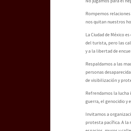
No jugamos para el neg
Rompemos relaciones co
nos quitan nuestros h
La Ciudad de México es 
del turista, pero las c
y a la libertad de encu
Respaldamos a las madr
personas desaparecida
de visibilización y pro
Refrendamos la lucha i
guerra, el genocidio y
Invitamos a organizaci
protesta pacífica. A la 
espacios, muros y calles