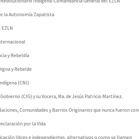
 Revolucionario Indígena-Comandancia General del EZLN
erra contra a Humanidade”
de la Autonomía Zapatista
erra contra a Humanidad”
l EZLN
Internacional
ra contra a Humanidade”
cia y Rebeldía
Digna y Rebelde
das globales por la libertad de Jesús Plácido Galindo y el alto a l
Indígena (CNI)
Gobierno (CIG) y su Vocera, Ma. de Jesús Patricio Martínez.
Bem Virá” se publica no Estado Espanhol
 Naciones, Comunidades y Barrios Originarios que nunca fueron co
eclaración por la Vida
o mundo saiba! Nossas lutas pela memória, a justiça e a dignidade
cación libres e independientes, alternativos o como se llamen