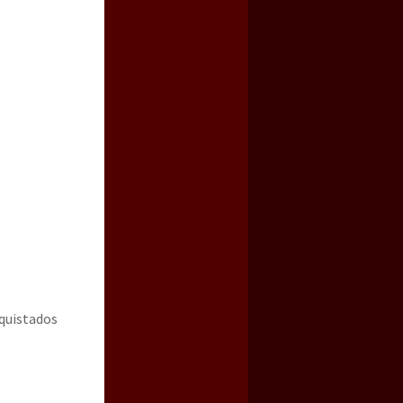
a guerra contra el CIPOG-EZ
nquistados