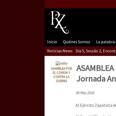
Inicio
Quiénes Somos
La palabra
Noticias:
News:
Dia 5, Sessão 2, Encon
ASAMBLEA 
ASAMBLEA POR
Dia 5, sessão 1, do En
EL COMÚN Y
Jornada An
CONTRA LA
GUERRA
06 May 2026
Dia 4 – Encontro “Guer
Al Ejército Zapatista 