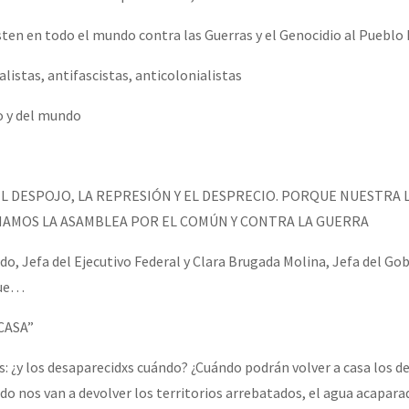
isten en todo el mundo contra las Guerras y el Genocidio al Pueblo
or el CNI: 30 años de Resistencia y Rebeldía
alistas, antifascistas, anticolonialistas
o y del mundo
L DESPOJO, LA REPRESIÓN Y EL DESPRECIO. PORQUE NUESTRA 
MAMOS LA ASAMBLEA POR EL COMÚN Y CONTRA LA GUERRA
o, Jefa del Ejecutivo Federal y Clara Brugada Molina, Jefa del Gob
que…
CASA”
¿y los desaparecidxs cuándo? ¿Cuándo podrán volver a casa los de
do nos van a devolver los territorios arrebatados, el agua acapar