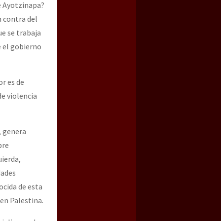
e Ayotzinapa?
 contra del
ue se trabaja
e el gobierno
or es de
de violencia
, genera
bre
uierda,
dades
ocida de esta
en Palestina.