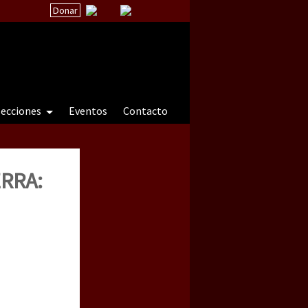
Donar
secciones
Eventos
Contacto
RRA:
 a natureza sob cerco)