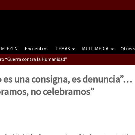
 del EZLN
Encuentros
TEMAS
MULTIMEDIA
Otras 
tro “Guerra contra la Humanidad”
o es una consigna, es denuncia”…
contro “Guerra contra a Humanidade”(As populações e a natureza e
amos, no celebramos”
ra contra a Humanidade” (As populações e a natureza sob cerco)