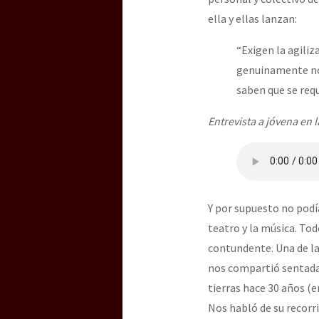
ella y ellas lanzan:
“Exigen la agiliz
genuinamente nos
saben que se req
Entrevista a jóvena en l
Y por supuesto no podía
teatro y la música. To
contundente. Una de la
nos compartió sentada
tierras hace 30 años (
Nos habló de su recorr