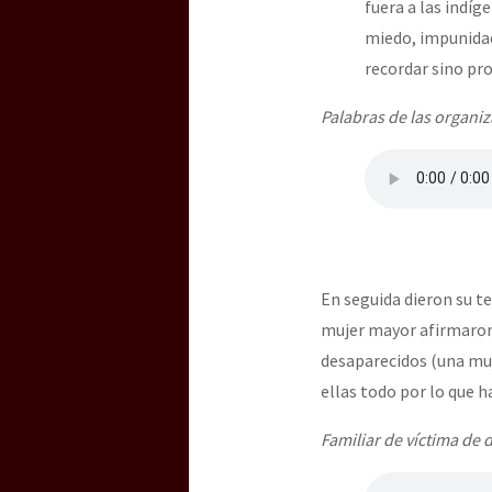
fuera a las indí
miedo, impunida
recordar sino pr
[25 abr – CDMX] Tokín p
Palabras de las organiza
En seguida dieron su te
mujer mayor afirmaron 
desaparecidos (una muj
ellas todo por lo que h
Familiar de víctima de 