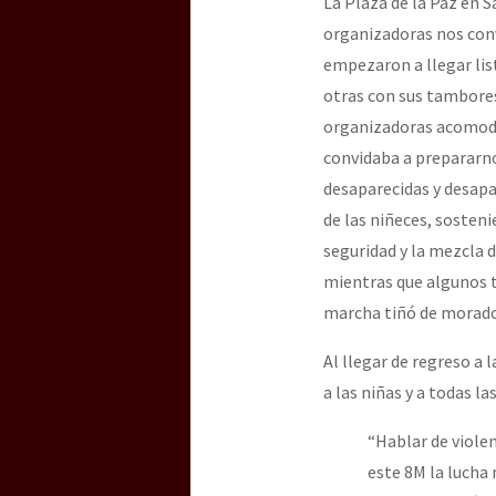
La Plaza de la Paz en 
Dia 3 do Encontro “Gu
organizadoras nos conv
empezaron a llegar lis
otras con sus tambores,
Dia 2 do Encontro “Gu
organizadoras acomodab
convidaba a prepararno
desaparecidas y desapa
Dia 1: Encontro “Guer
de las niñeces, sosten
seguridad y la mezcla 
mientras que algunos 
[CDMX – 20 julio] Jorna
marcha tiñó de morado
Al llegar de regreso a 
“Sonhando a Terra do 
a las niñas y a todas l
“Hablar de violen
este 8M la lucha
Se o México sabe, que 