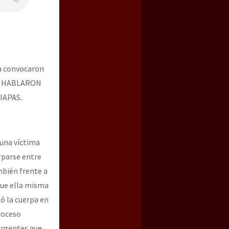
za convocaron
XS HABLARON
IAPAS.
 una víctima
rparse entre
mbién frente a
 Fue ella misma
só la cuerpa en
proceso
urgentes que