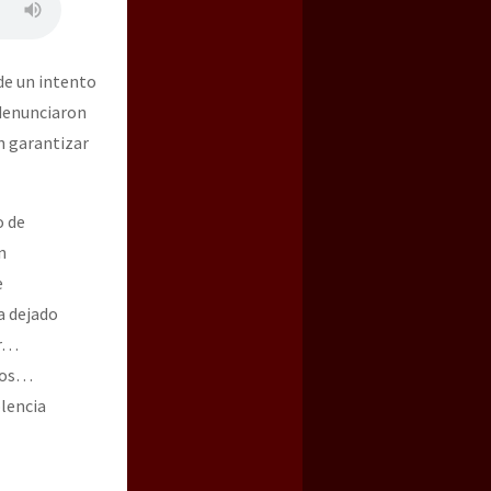
e un intento
 denunciaron
n garantizar
o de
n
e
a dejado
ir…
rnos…
lencia