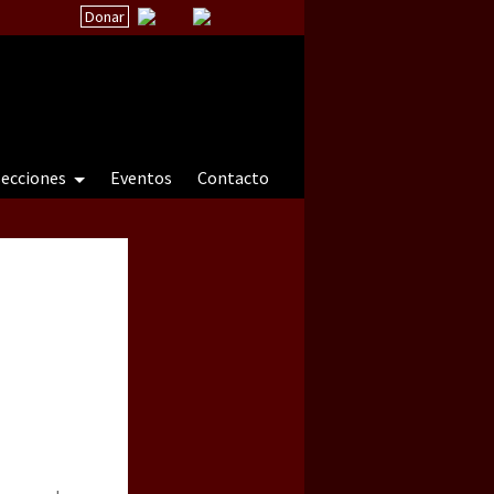
Donar
secciones
Eventos
Contacto
 a natureza sob cerco)