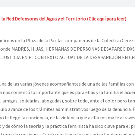
a Red Defensoras del Agua y el Territorio (Clic aquí para leer)
nirnos en la Plaza de la Paz las compañeras de la Colectiva Cere
sa donde MADRES, HIJAS, HERMANAS DE PERSONAS DESAPARECID
A JUSTICIA EN EL CONTEXTO ACTUAL DE LA DESAPARICIÓN EN CH
 una de las varias jóvenes acompañantes de una de las familias con
a nos comentó lo importante que es para ellas y la familia el acue
, amigas, solidarias, abogadas), sobre todo, ante el dolor pero ta
 nulo avance de los trámites administrativos luego de la denuncia.
 le llegó la conciencia, de la violencia que a ella misma le atrave
o y de cómo la teoría y la práctica feminista ha sido clave para el 
e toma de conciencia. Cerró señalando lo que serían las demandas 