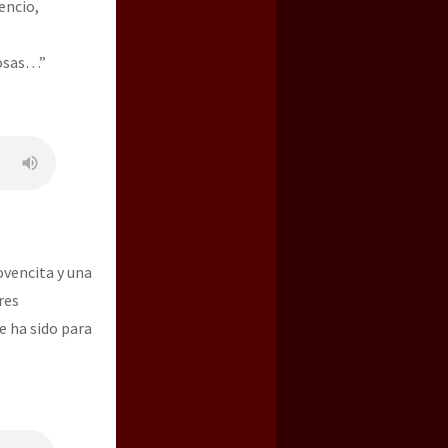
encio,
losas…”
ovencita y una
res
e ha sido para