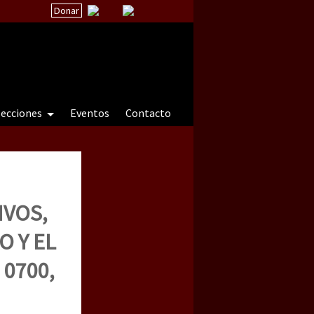
Donar
secciones
Eventos
Contacto
 a natureza sob cerco)
IVOS,
O Y EL
 0700,