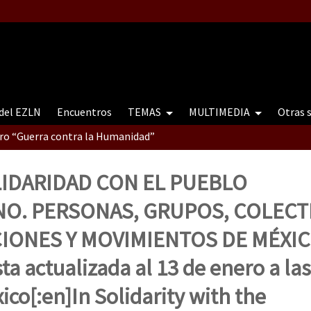
 del EZLN
Encuentros
TEMAS
MULTIMEDIA
Otras 
tro “Guerra contra la Humanidad”
OLIDARIDAD CON EL PUEBLO
contro “Guerra contra a Humanidade”(As populações e a natureza e
O. PERSONAS, GRUPOS, COLECT
IONES Y MOVIMIENTOS DE MÉXIC
ra contra a Humanidade” (As populações e a natureza sob cerco)
a actualizada al 13 de enero a las
ico[:en]In Solidarity with the