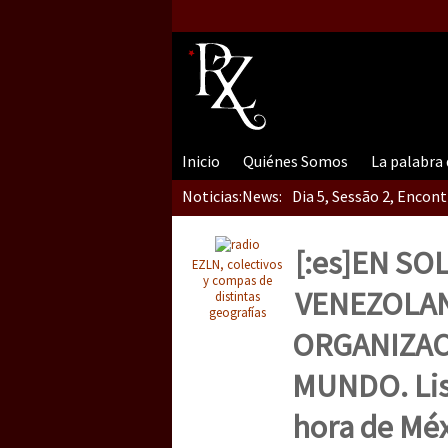
Inicio
Quiénes Somos
La palabra
Noticias:
News:
Dia 5, Sessão 2, Encon
[:es]EN S
EZLN, colectivos
Dia 5, sessão 1, do En
y compas de
VENEZOLAN
distintas
geografías
ORGANIZAC
Dia 4 – Encontro “Guer
MUNDO. List
hora de Méx