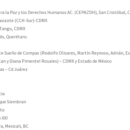
ra la Paz y los Derechos Humanos AC. (CEPAZDH), San Cristóbal, C
Ahuizote (CCH-Sur)-CDMX
 Tango, CDMX
o, Querétaro.
te Sueño de Compas (Rodolfo Olivares, Martín Reynoso, Adrián, E
Can y Diana Pimentel Rosales) – CDMX y Estado de México
as – Cd Juárez
cia
 que Siembran
nto
 XXI
a, Mexicali, BC