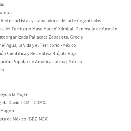
as
Morelos
– Red de artistas y trabajadorxs del arte organizadxs.
 del Territorio Maya Múuch’ Xíimbal, Península de Yucatán
toorganizada Paliacate Zapatista, Grecia
l Agua, la Vida y el Territorio -México
ón Científica y Recreativa Brújula Roja
cación Popular en América Latina | México
co
oyo a la Mujer
gela David-LCM – CDMX.
s Magon
ata de México (BEZ-MÉX)