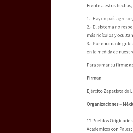
Frente a estos hechos
1.- Hay un país agresor
[25 abr – CDMX] Tokín p
2.- El sistema no respe
más ridículos y ocultan
3.- Por encima de gobi
en la medida de nuestra
Para sumar tu firma:
a
Firman
Ejército Zapatista de 
Organizaciones – Méxi
12 Pueblos Originario
Academicxs con Palesti