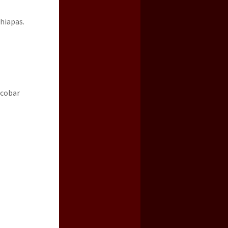
hiapas.
scobar