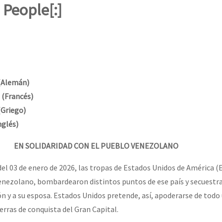
erra contra a Humanidade”
People[:]
erra contra a Humanidad”
(Alemán)
ra contra a Humanidade”
(Francés)
Griego)
nglés)
das globales por la libertad de Jesús Plácido Galindo y el alto a l
EN SOLIDARIDAD CON EL PUEBLO VENEZOLANO
del 03 de enero de 2026, las tropas de Estados Unidos de América (
Bem Virá” se publica no Estado Espanhol
venezolano, bombardearon distintos puntos de ese país y secuestr
n y a su esposa. Estados Unidos pretende, así, apoderarse de todo 
erras de conquista del Gran Capital.
o mundo saiba! Nossas lutas pela memória, a justiça e a dignidade