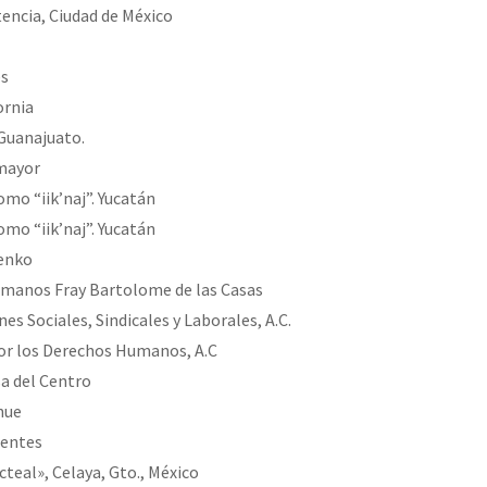
tencia, Ciudad de México
es
ornia
 Guanajuato.
mayor
mo “iik’naj”. Yucatán
mo “iik’naj”. Yucatán
renko
manos Fray Bartolome de las Casas
es Sociales, Sindicales y Laborales, A.C.
or los Derechos Humanos, A.C
sa del Centro
hue
ientes
teal», Celaya, Gto., México