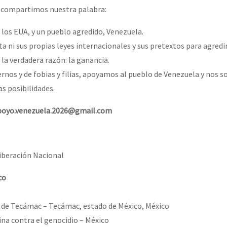
, compartimos nuestra palabra:
, los EUA, y un pueblo agredido, Venezuela.
or el CNI: 30 años de Resistencia y Rebeldía
ta ni sus propias leyes internacionales y sus pretextos para agredi
 la verdadera razón: la ganancia.
ernos y de fobias y filias, apoyamos al pueblo de Venezuela y nos 
s posibilidades.
poyo.venezuela.2026@gmail.com
Liberación Nacional
co
s de Tecámac – Tecámac, estado de México, México
na contra el genocidio – México