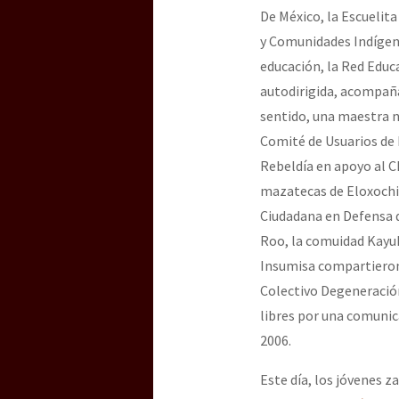
De México, la Escuelit
y Comunidades Indígena
[25 abr – CDMX] Tokín p
educación, la Red Educa
autodirigida, acompaña
sentido, una maestra n
Comité de Usuarios de E
Rebeldía en apoyo al 
mazatecas de Eloxochit
Ciudadana en Defensa de
Roo, la comuidad Kayu
Insumisa compartieron 
Colectivo Degeneración
libres por una comunic
2006.
Este día, los jóvenes z