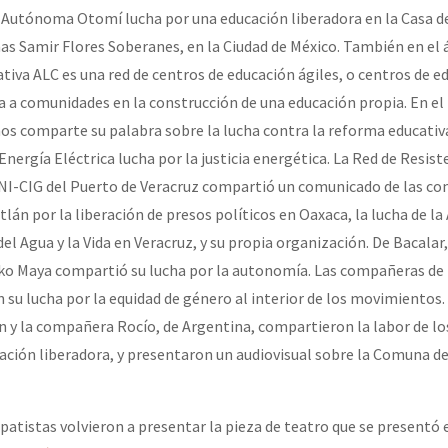
a Autónoma Otomí lucha por una educación liberadora en la Casa d
s Samir Flores Soberanes, en la Ciudad de México. También en el 
or el CNI: 30 años de Resistencia y Rebeldía
tiva ALC es una red de centros de educación ágiles, o centros de e
 a comunidades en la construcción de una educación propia. En e
os comparte su palabra sobre la lucha contra la reforma educativa
nergía Eléctrica lucha por la justicia energética. La Red de Resist
CNI-CIG del Puerto de Veracruz compartió un comunicado de las c
lán por la liberación de presos políticos en Oaxaca, la lucha de l
l Agua y la Vida en Veracruz, y su propia organización. De Bacalar
ko Maya compartió su lucha por la autonomía. Las compañeras de 
su lucha por la equidad de género al interior de los movimientos.
 y la compañera Rocío, de Argentina, compartieron la labor de l
ación liberadora, y presentaron un audiovisual sobre la Comuna d
apatistas volvieron a presentar la pieza de teatro que se presentó 