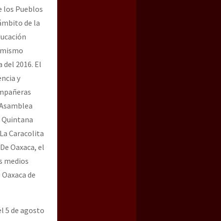
e los Pueblos
ámbito de la
ducación
l mismo
 del 2016. El
encia y
ompañeras
a Asamblea
, Quintana
La Caracolita
 De Oaxaca, el
os medios
e Oaxaca de
el 5 de agosto