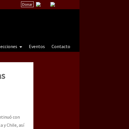
Donar
secciones
Eventos
Contacto
as
 a natureza sob cerco)
tinuó con
 y Chile, así