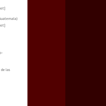
ast]
 Guatemala)
ast]
p-
 de las