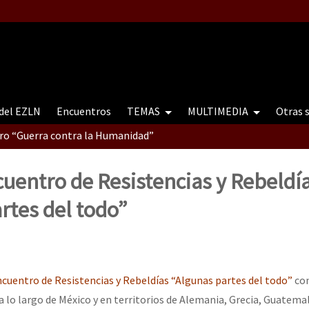
 del EZLN
Encuentros
TEMAS
MULTIMEDIA
Otras 
tro “Guerra contra la Humanidad”
cuentro de Resistencias y Rebeldí
contro “Guerra contra a Humanidade”(As populações e a natureza e
rtes del todo”
ra contra a Humanidade” (As populações e a natureza sob cerco)
cuentro de Resistencias y Rebeldías “Algunas partes del todo”
con
 lo largo de México y en territorios de Alemania, Grecia, Guatemala