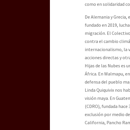
Dia 3 do Encontro “Gu
como en solidaridad co
De Alemania y Grecia, e
fundado en 2019, lucha
Dia 2 do Encontro “Gu
migración. El Colectiv
contra el cambio climá
internacionalismo, la v
Dia 1: Encontro “Guer
acciones directas y otr
Hijas de las Nubes es u
África. En Walmapu, en
[CDMX – 20 julio] Jorna
defensa del pueblo ma
Linda Quiquivix nos hab
visión maya. En Guate
“Sonhando a Terra do 
(CDRO), fundada hace 3
exclusión por medio de
California, Pancho Ram
Se o México sabe, que 