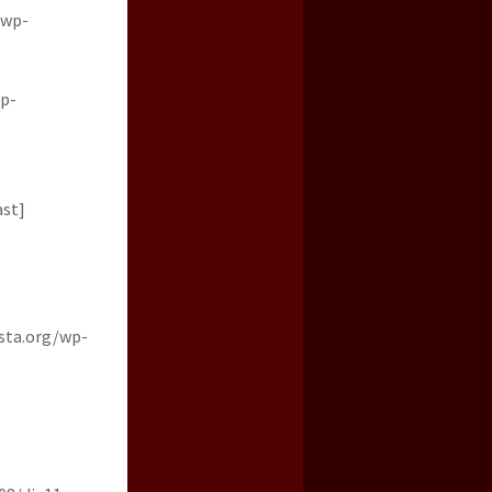
/wp-
wp-
ast]
ista.org/wp-