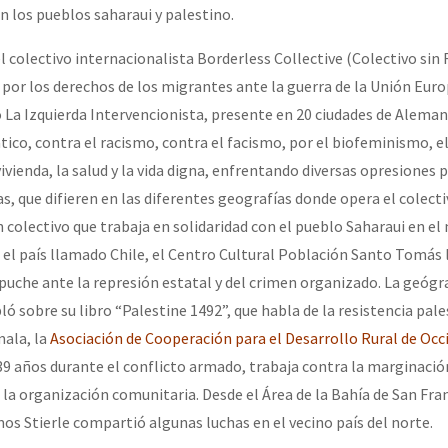
erra contra a Humanidade”
n los pueblos saharaui y palestino.
l colectivo internacionalista Borderless Collective (Colectivo sin 
 por los derechos de los migrantes ante la guerra de la Unión Euro
erra contra a Humanidad”
o La Izquierda Intervencionista, presente en 20 ciudades de Aleman
tico, contra el racismo, contra el facismo, por el biofeminismo, e
ivienda, la salud y la vida digna, enfrentando diversas opresiones 
ra contra a Humanidade”
as, que difieren en las diferentes geografías donde opera el colecti
n colectivo que trabaja en solidaridad con el pueblo Saharaui en el
 el país llamado Chile, el Centro Cultural Población Santo Tomás 
das globales por la libertad de Jesús Plácido Galindo y el alto a l
puche ante la represión estatal y del crimen organizado. La geó
ló sobre su libro “Palestine 1492”, que habla de la resistencia pal
mala, la
Asociación de Cooperación para el Desarrollo Rural de Occ
Bem Virá” se publica no Estado Espanhol
9 años durante el conflicto armado, trabaja contra la marginación
 la organización comunitaria. Desde el Área de la Bahía de San Fra
os Stierle compartió algunas luchas en el vecino país del norte.
o mundo saiba! Nossas lutas pela memória, a justiça e a dignidade