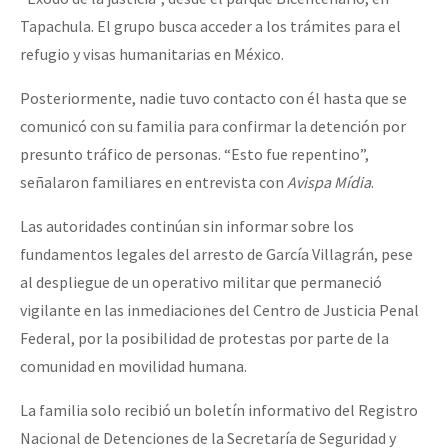
Fotorreportaje
Tapachula. El grupo busca acceder a los trámites para el
refugio y visas humanitarias en México.
Video
Posteriormente, nadie tuvo contacto con él hasta que se
Otras secciones
comunicó con su familia para confirmar la detención por
Semillero Guerra contra la Humanidad. (Las poblaciones y
presunto tráfico de personas. “Esto fue repentino”,
la naturaleza bajo asedio)
señalaron familiares en entrevista con
Avispa Mídia
.
Libros para descargar
Las autoridades continúan sin informar sobre los
Medios Libres
fundamentos legales del arresto de García Villagrán, pese
al despliegue de un operativo militar que permaneció
COVID-19
vigilante en las inmediaciones del Centro de Justicia Penal
Eventos
Federal, por la posibilidad de protestas por parte de la
Contacto
comunidad en movilidad humana.
La familia solo recibió un boletín informativo del Registro
Nacional de Detenciones de la Secretaría de Seguridad y