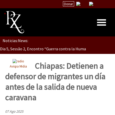
Donar
Dia 5, Sessão 2, Encontro “Guerra contra la Humanidad”
Noticias:
News:
Inicio
Dia 5, sessão 1, do Encontro “Guerra contra a Humanidade”(As pop
Quiénes Somos
La palabra del EZLN
Chiapas: Detienen a
Avispa Midia
Dia 4 – Encontro “Guerra contra a Humanidade” (As populações e 
Encuentros
defensor de migrantes un día
TEMAS
antes de la salida de nueva
Chiapas
Dia 3 do Encontro “Guerra contra a Humanidade”
caravana
México
Latinoamérica
07 Ago 2025
Dia 2 do Encontro “Guerra contra a Humanidad”