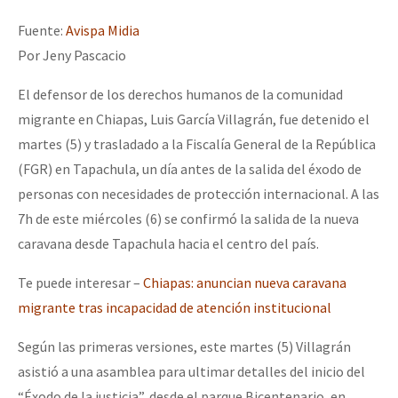
Mundo
Fuente:
Avispa Midia
EZLN
Por Jeny Pascacio
Dia 1: Encontro “Guerra contra a Humanidade”
La Sexta
El defensor de los derechos humanos de la comunidad
AutonomÍa y Resistencia
migrante en Chiapas, Luis García Villagrán, fue detenido el
martes (5) y trasladado a la Fiscalía General de la República
[CDMX – 20 julio] Jornadas globales por la libertad de Jesús Pláci
Megaproyectos
(FGR) en Tapachula, un día antes de la salida del éxodo de
Migración
personas con necesidades de protección internacional. A las
Presos
7h de este miércoles (6) se confirmó la salida de la nueva
“Sonhando a Terra do Bem Virá” se publica no Estado Espanhol
caravana desde Tapachula hacia el centro del país.
Mujeres
Te puede interesar –
Chiapas: anuncian nueva caravana
Niñxs
Se o México sabe, que o mundo saiba! Nossas lutas pela memória, a
migrante tras incapacidad de atención institucional
ETIQUETAS
Según las primeras versiones, este martes (5) Villagrán
MULTIMEDIA
asistió a una asamblea para ultimar detalles del inicio del
[25 abr – CDMX] Tokín por el CNI: 30 años de Resistencia y Rebeldí
Audio
“Éxodo de la justicia”, desde el parque Bicentenario, en