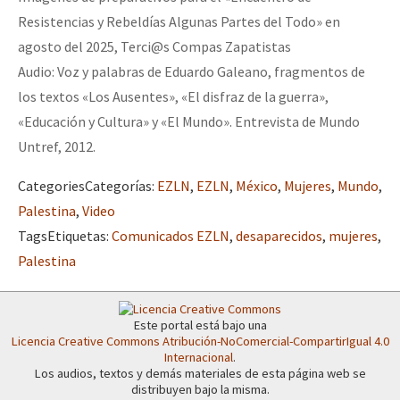
Resistencias y Rebeldías Algunas Partes del Todo» en
agosto del 2025, Terci@s Compas Zapatistas
Audio: Voz y palabras de Eduardo Galeano, fragmentos de
los textos «Los Ausentes», «El disfraz de la guerra»,
«Educación y Cultura» y «El Mundo». Entrevista de Mundo
Untref, 2012.
Categories
Categorías
:
EZLN
,
EZLN
,
México
,
Mujeres
,
Mundo
,
Palestina
,
Video
Tags
Etiquetas
:
Comunicados EZLN
,
desaparecidos
,
mujeres
,
Palestina
Este portal está bajo una
Licencia Creative Commons Atribución-NoComercial-CompartirIgual 4.0
Internacional
.
Los audios, textos y demás materiales de esta página web se
distribuyen bajo la misma.