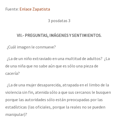
Mundo
Fuente:
Enlace Zapatista
EZLN
3 posdatas 3
Dia 1: Encontro “Guerra contra a Humanidade”
La Sexta
AutonomÍa y Resistencia
VII.- PREGUNTAS, IMÁGENES Y SENTIMIENTOS.
[CDMX – 20 julio] Jornadas globales por la libertad de Jesús Pláci
Megaproyectos
¿Cuál imagen le conmueve?
Migración
¿La de un niño extraviado en una multitud de adultos? ¿La
Presos
de una niña que no sabe aún que es sólo una pieza de
“Sonhando a Terra do Bem Virá” se publica no Estado Espanhol
cacería?
Mujeres
Niñxs
¿La de una mujer desaparecida, atrapada en el limbo de la
Se o México sabe, que o mundo saiba! Nossas lutas pela memória, a
violencia sin fin, atenida sólo a que sus cercanos le busquen
ETIQUETAS
porque las autoridades sólo están preocupadas por las
MULTIMEDIA
estadísticas (las oficiales, porque la reales no se pueden
[25 abr – CDMX] Tokín por el CNI: 30 años de Resistencia y Rebeldí
Audio
manipular)?