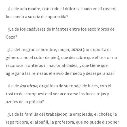
Fotorreportaje
¿La de una madre, con todo el dolor tatuado en el rostro,
buscando a su cría desaparecida?
Video
Otras secciones
¿La de los cadáveres de infantes entre los escombros de
Gaza?
Semillero Guerra contra la Humanidad. (Las poblaciones y
la naturaleza bajo asedio)
¿La del migrante hombre, mujer,
otroa
(no importa el
género sino el color de piel), que descubre que el terror no
Libros para descargar
reconoce fronteras ni nacionalidades, y que tiene que
Medios Libres
agregar a las remesas el envío de miedo y desesperanza?
COVID-19
¿La de
loa otroa
, orgullosa de su ropaje de luces, con el
Eventos
rostro descompuesto al ver acercarse las luces rojas y
azules de la policía?
Contacto
¿La de la familia del trabajador, la empleada, el chofer, la
repartidora, el albañil, la profesora, que no puede disponer