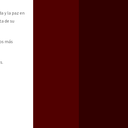
a y la paz en
ta de su
mos más
s.