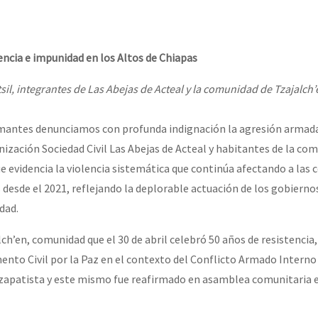
erra contra a Humanidade”
lencia e impunidad en los Altos de Chiapas
erra contra a Humanidad”
tsil, integrantes de Las Abejas de Acteal y la comunidad de Tzajalch
ra contra a Humanidade”
rmantes denunciamos con profunda indignación la agresión armad
nización Sociedad Civil Las Abejas de Acteal y habitantes de la co
ue evidencia la violencia sistemática que continúa afectando a las
das globales por la libertad de Jesús Plácido Galindo y el alto a l
 desde el 2021, reflejando la deplorable actuación de los gobiernos
idad.
h’en, comunidad que el 30 de abril celebró 50 años de resistencia,
Bem Virá” se publica no Estado Espanhol
to Civil por la Paz en el contexto del Conflicto Armado Interno
zapatista y este mismo fue reafirmado en asamblea comunitaria e
o mundo saiba! Nossas lutas pela memória, a justiça e a dignidade