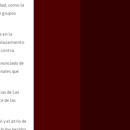
dad, como la
de grupos
s en la
esplazamiento
 contra.
enunciado de
inales que
ias de Las
e de las
 y el atrio de
 hubo heridos,