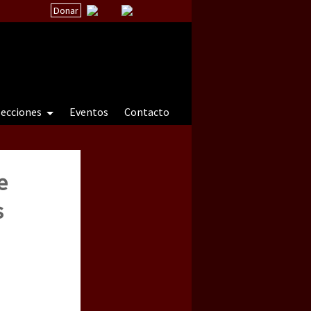
Donar
secciones
Eventos
Contacto
e
 a natureza sob cerco)
s