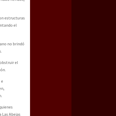
on estructuras
ntando el
icano no brindó
s.
obstruir el
ción.
 e
en,
n.
quienes
a Las Abejas