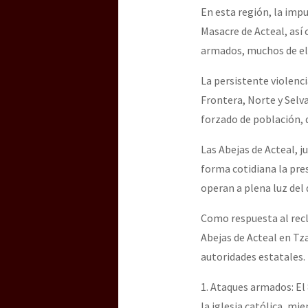
En esta región, la imp
Masacre de Acteal, así 
[25 abr – CDMX] Tokín p
armados, muchos de ell
La persistente violenci
Frontera, Norte y Selv
forzado de población, d
Las Abejas de Acteal, 
forma cotidiana la pre
operan a plena luz del 
Como respuesta al recla
Abejas de Acteal en Tz
autoridades estatales
1. Ataques armados: El 
la iglesia católica, m