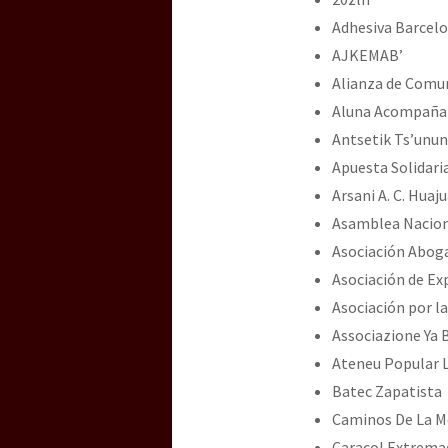
Adhesiva Barcel
AJKEMAB’
Alianza de Comu
Aluna Acompañam
Antsetik Ts’unun
Apuesta Solidari
Arsani A. C. Hua
Asamblea Naciona
Asociación Aboga
Asociación de Exp
Asociación por l
Associazione Ya B
Ateneu Popular 
Batec Zapatista
Caminos De La 
Caracol Extrema