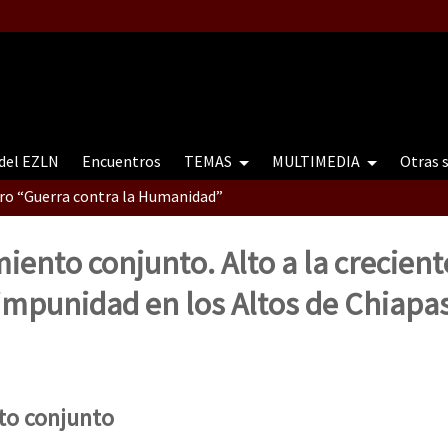
 del EZLN
Encuentros
TEMAS
MULTIMEDIA
Otras 
tro “Guerra contra la Humanidad”
ento conjunto. Alto a la crecient
contro “Guerra contra a Humanidade”(As populações e a natureza e
 impunidad en los Altos de Chiapa
ra contra a Humanidade” (As populações e a natureza sob cerco)
to conjunto