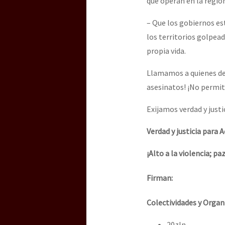
que operan en la regió
– Que los gobiernos est
los territorios golpead
propia vida.
Llamamos a quienes def
asesinatos! ¡No permi
Exijamos verdad y just
Verdad y justicia para 
¡Alto a la violencia; pa
Firman:
Colectividades y Organ
20zln