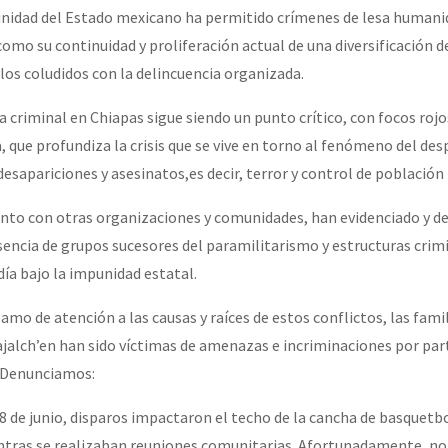
unidad del Estado mexicano ha permitido crímenes de lesa humani
como su continuidad y proliferación actual de una diversificación 
or el CNI: 30 años de Resistencia y Rebeldía
os coludidos con la delincuencia organizada.
a criminal en Chiapas sigue siendo un punto crítico, con focos rojo
a, que profundiza la crisis que se vive en torno al fenómeno del d
esapariciones y asesinatos,es decir, terror y control de población
junto con otras organizaciones y comunidades, han evidenciado y d
sencia de grupos sucesores del paramilitarismo y estructuras crim
día bajo la impunidad estatal.
mo de atención a las causas y raíces de estos conflictos, las famil
ajalch’en han sido víctimas de amenazas e incriminaciones por part
. Denunciamos:
8 de junio, disparos impactaron el techo de la cancha de basquetbol
ientras se realizaban reuniones comunitarias. Afortunadamente, no