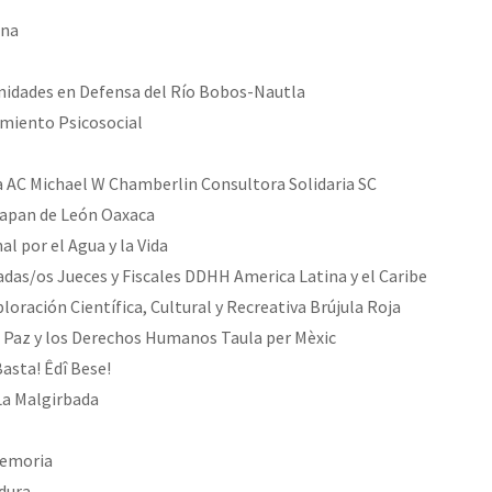
ona
nidades en Defensa del Río Bobos-Nautla
iento Psicosocial
a AC Michael W Chamberlin Consultora Solidaria SC
juapan de León Oaxaca
l por el Agua y la Vida
das/os Jueces y Fiscales DDHH America Latina y el Caribe
loración Científica, Cultural y Recreativa Brújula Roja
a Paz y los Derechos Humanos Taula per Mèxic
asta! Êdî Bese!
La Malgirbada
Memoria
dura