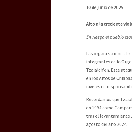
Dia 3 do Encontro “Gu
10 de junio de 2025
Alto a la creciente vio
Dia 2 do Encontro “Gu
En riesgo el pueblo tso
Dia 1: Encontro “Guer
Las organizaciones fi
integrantes de la Orga
Tzajalch’en. Este ataq
[CDMX – 20 julio] Jorna
en los Altos de Chiapas
niveles de responsabil
Recordamos que Tzajalc
“Sonhando a Terra do 
en 1994 como Campamen
tras el levantamiento 
agosto del año 2024.
Se o México sabe, que 