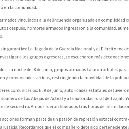
ró en la comunidad.
 armados vinculados a la delincuencia organizada en complicidad c
utos después, hombres armados ingresaron a la comunidad, aume
to.
 sin garantías: La llegada de la Guardia Nacional y el Ejército mex
 investigar a los grupos agresores, se escucharon más detonacione
dos: La noche del 8 de junio, grupos armados talaron árboles para 
en y comunidades vecinas, restringiendo la movilidad de la pobla
íderes comunitarios: El 9 de junio, autoridades estatales detuvieron
pañero de Las Abejas de Acteal y a la autoridad rural de Tzajalch’
e de secuestro. Ambos fueron liberados tras horas de intimidació
 acciones forman parte de un patrón de represión estatal contra 
la justicia. Recordamos que el compañero detenido perteneciente 