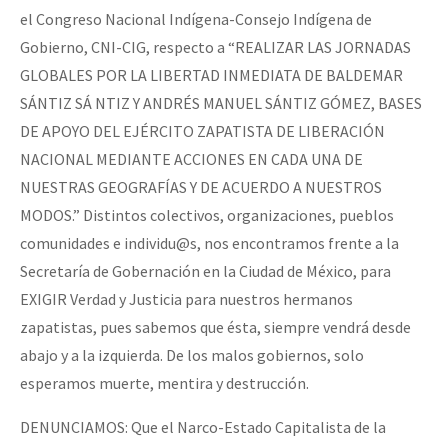
el Congreso Nacional Indígena-Consejo Indígena de
Fotorreportaje
Gobierno, CNI-CIG, respecto a “REALIZAR LAS JORNADAS
Video
GLOBALES POR LA LIBERTAD INMEDIATA DE BALDEMAR
Otras secciones
SÁNTIZ SÁ NTIZ Y ANDRÉS MANUEL SÁNTIZ GÓMEZ, BASES
DE APOYO DEL EJÉRCITO ZAPATISTA DE LIBERACIÓN
Semillero Guerra contra la Humanidad. (Las poblaciones y
NACIONAL MEDIANTE ACCIONES EN CADA UNA DE
la naturaleza bajo asedio)
NUESTRAS GEOGRAFÍAS Y DE ACUERDO A NUESTROS
Libros para descargar
MODOS.” Distintos colectivos, organizaciones, pueblos
comunidades e individu@s, nos encontramos frente a la
Medios Libres
Secretaría de Gobernación en la Ciudad de México, para
COVID-19
EXIGIR Verdad y Justicia para nuestros hermanos
Eventos
zapatistas, pues sabemos que ésta, siempre vendrá desde
abajo y a la izquierda. De los malos gobiernos, solo
Contacto
esperamos muerte, mentira y destrucción.
DENUNCIAMOS: Que el Narco-Estado Capitalista de la