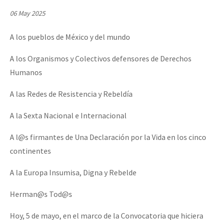
Mundo
06 May 2025
EZLN
A los pueblos de México y del mundo
Dia 1: Encontro “Guerra contra a Humanidade”
La Sexta
A los Organismos y Colectivos defensores de Derechos
AutonomÍa y Resistencia
Humanos
[CDMX – 20 julio] Jornadas globales por la libertad de Jesús Pláci
Megaproyectos
A las Redes de Resistencia y Rebeldía
Migración
A la Sexta Nacional e Internacional
Presos
“Sonhando a Terra do Bem Virá” se publica no Estado Espanhol
A l@s firmantes de Una Declaración por la Vida en los cinco
Mujeres
continentes
Niñxs
Se o México sabe, que o mundo saiba! Nossas lutas pela memória, a
A la Europa Insumisa, Digna y Rebelde
ETIQUETAS
Herman@s Tod@s
MULTIMEDIA
[25 abr – CDMX] Tokín por el CNI: 30 años de Resistencia y Rebeldí
Audio
Hoy, 5 de mayo, en el marco de la Convocatoria que hiciera