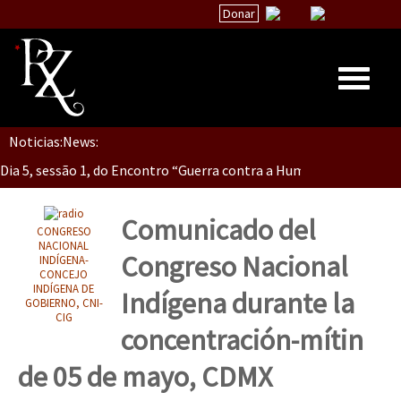
Donar
Dia 5, Sessão 2, Encontro “Guerra contra la Humanidad”
Noticias:
News:
Inicio
Dia 5, sessão 1, do Encontro “Guerra contra a Humanidade”(As pop
Quiénes Somos
La palabra del EZLN
Comunicado del
CONGRESO
Dia 4 – Encontro “Guerra contra a Humanidade” (As populações e 
Encuentros
NACIONAL
Congreso Nacional
INDÍGENA-
CONCEJO
TEMAS
INDÍGENA DE
Indígena durante la
GOBIERNO, CNI-
Chiapas
CIG
Dia 3 do Encontro “Guerra contra a Humanidade”
concentración-mítin
México
de 05 de mayo, CDMX
Latinoamérica
Dia 2 do Encontro “Guerra contra a Humanidad”