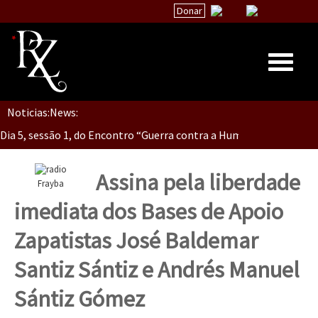
Donar
Dia 5, Sessão 2, Encontro “Guerra contra la Humanidad”
Noticias:
News:
Inicio
Dia 5, sessão 1, do Encontro “Guerra contra a Humanidade”(As pop
Quiénes Somos
La palabra del EZLN
Assina pela liberdade
Frayba
Dia 4 – Encontro “Guerra contra a Humanidade” (As populações e 
Encuentros
imediata dos Bases de Apoio
TEMAS
Zapatistas José Baldemar
Chiapas
Dia 3 do Encontro “Guerra contra a Humanidade”
Santiz Sántiz e Andrés Manuel
México
Sántiz Gómez
Latinoamérica
Dia 2 do Encontro “Guerra contra a Humanidad”