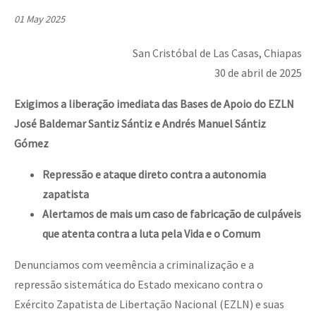
Mundo
01 May 2025
EZLN
San Cristóbal de Las Casas, Chiapas
Dia 1: Encontro “Guerra contra a Humanidade”
La Sexta
30 de abril de 2025
AutonomÍa y Resistencia
Exigimos a liberação imediata das Bases de Apoio do EZLN
[CDMX – 20 julio] Jornadas globales por la libertad de Jesús Pláci
Megaproyectos
José Baldemar Santiz Sántiz e Andrés Manuel Sántiz
Gómez
Migración
Presos
Repressão e ataque direto contra a autonomia
“Sonhando a Terra do Bem Virá” se publica no Estado Espanhol
zapatista
Mujeres
Alertamos de mais um caso de fabricação de culpáveis
Niñxs
que atenta contra a luta pela Vida e o Comum
Se o México sabe, que o mundo saiba! Nossas lutas pela memória, a
ETIQUETAS
Denunciamos com veemência a criminalização e a
MULTIMEDIA
repressão sistemática do Estado mexicano contra o
[25 abr – CDMX] Tokín por el CNI: 30 años de Resistencia y Rebeldí
Exército Zapatista de Libertação Nacional (EZLN) e suas
Audio