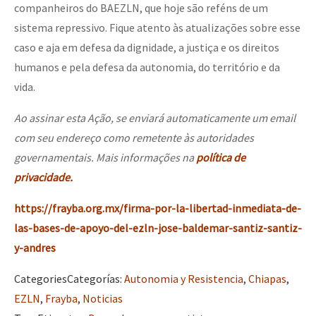
companheiros do BAEZLN, que hoje são reféns de um
sistema repressivo. Fique atento às atualizações sobre esse
caso e aja em defesa da dignidade, a justiça e os direitos
humanos e pela defesa da autonomia, do território e da
vida.
Ao assinar esta Ação, se enviará automaticamente um email
com seu endereço como remetente às autoridades
governamentais. Mais informações na
política de
privacidade.
https://frayba.org.mx/firma-por-la-libertad-inmediata-de-
las-bases-de-apoyo-del-ezln-jose-baldemar-santiz-santiz-
y-andres
Categories
Categorías
:
Autonomia y Resistencia
,
Chiapas
,
EZLN
,
Frayba
,
Noticias