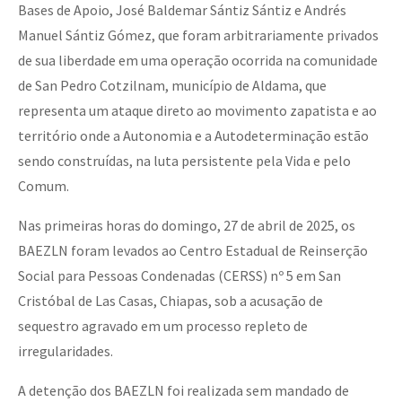
Bases de Apoio, José Baldemar Sántiz Sántiz e Andrés
Fotorreportaje
Manuel Sántiz Gómez, que foram arbitrariamente privados
Video
de sua liberdade em uma operação ocorrida na comunidade
de San Pedro Cotzilnam, município de Aldama, que
Otras secciones
representa um ataque direto ao movimento zapatista e ao
Semillero Guerra contra la Humanidad. (Las poblaciones y
território onde a Autonomia e a Autodeterminação estão
la naturaleza bajo asedio)
sendo construídas, na luta persistente pela Vida e pelo
Libros para descargar
Comum.
Medios Libres
Nas primeiras horas do domingo, 27 de abril de 2025, os
BAEZLN foram levados ao Centro Estadual de Reinserção
COVID-19
Social para Pessoas Condenadas (CERSS) nº 5 em San
Eventos
Cristóbal de Las Casas, Chiapas, sob a acusação de
Contacto
sequestro agravado em um processo repleto de
irregularidades.
A detenção dos BAEZLN foi realizada sem mandado de