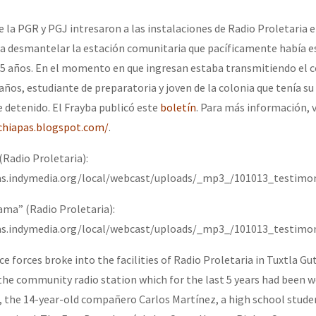
erra contra a Humanidade”
e la PGR y PGJ intresaron a las instalaciones de Radio Proletaria 
ra desmantelar la estación comunitaria que pacíficamente había 
erra contra a Humanidad”
 5 años. En el momento en que ingresan estaba transmitiendo el
 años, estudiante de preparatoria y joven de la colonia que tenía 
 detenido. El Frayba publicó este
boletín
. Para más información, v
ra contra a Humanidade”
achiapas.blogspot.com/
.
Radio Proletaria):
pas.indymedia.org/local/webcast/uploads/_mp3_/101013_testimo
das globales por la libertad de Jesús Plácido Galindo y el alto a l
ma” (Radio Proletaria):
pas.indymedia.org/local/webcast/uploads/_mp3_/101013_testimo
Bem Virá” se publica no Estado Espanhol
e forces broke into the facilities of Radio Proletaria in Tuxtla Gut
the community radio station which for the last 5 years had been 
e, the 14-year-old compañero Carlos Martínez, a high school stude
o mundo saiba! Nossas lutas pela memória, a justiça e a dignidade