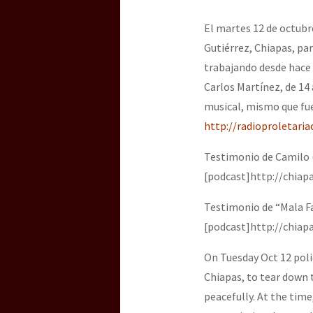
Dia 3 do Encontro “Gu
El martes 12 de octubr
Gutiérrez, Chiapas, pa
Dia 2 do Encontro “Gu
trabajando desde hace
Carlos Martínez, de 14
musical, mismo que fue
Dia 1: Encontro “Guer
http://radioproletari
Testimonio de Camilo (
[podcast]http://chia
[CDMX – 20 julio] Jorna
Testimonio de “Mala Fa
[podcast]http://chia
“Sonhando a Terra do 
On Tuesday Oct 12 polic
Chiapas, to tear down 
peacefully. At the tim
Se o México sabe, que 