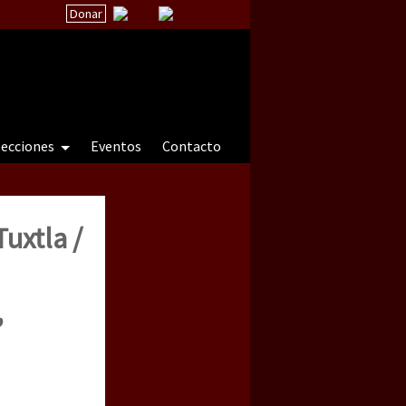
Donar
secciones
Eventos
Contacto
uxtla /
 a natureza sob cerco)
,