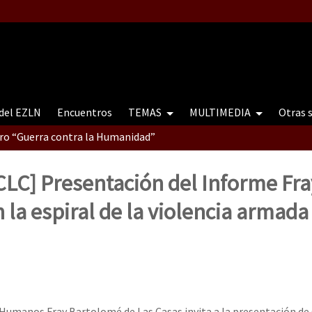
 del EZLN
Encuentros
TEMAS
MULTIMEDIA
Otras 
tro “Guerra contra la Humanidad”
CLC] Presentación del Informe Fr
contro “Guerra contra a Humanidade”(As populações e a natureza e
 la espiral de la violencia armada
ra contra a Humanidade” (As populações e a natureza sob cerco)
Humanos Fray Bartolomé de Las Casas invita a la presentación de