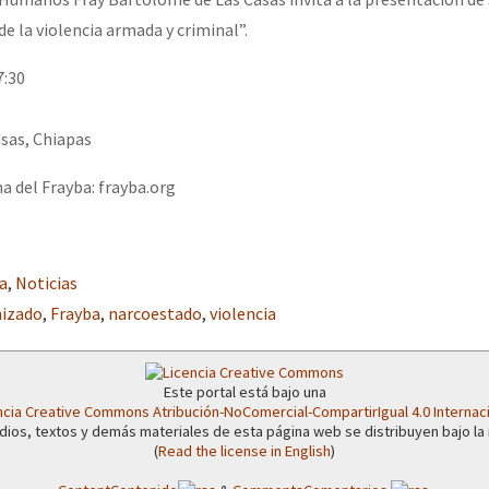
erra contra a Humanidade”
de la violencia armada y criminal”.
7:30
erra contra a Humanidad”
asas, Chiapas
a del Frayba: frayba.org
ra contra a Humanidade”
das globales por la libertad de Jesús Plácido Galindo y el alto a l
a
,
Noticias
nizado
,
Frayba
,
narcoestado
,
violencia
Bem Virá” se publica no Estado Espanhol
Este portal está bajo una
ncia Creative Commons Atribución-NoComercial-CompartirIgual 4.0 Internac
dios, textos y demás materiales de esta página web se distribuyen bajo la
(
Read the license in English
)
o mundo saiba! Nossas lutas pela memória, a justiça e a dignidade