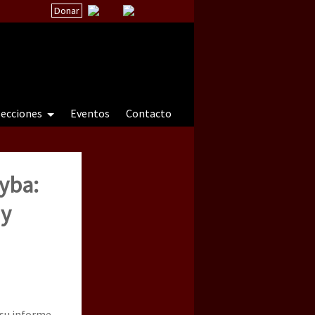
Donar
secciones
Eventos
Contacto
ayba:
 a natureza sob cerco)
 y
 su informe