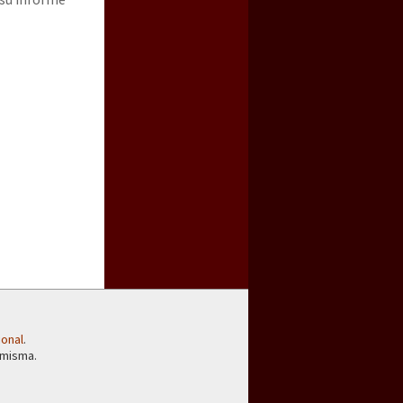
a guerra contra el CIPOG-EZ
ional
.
 misma.