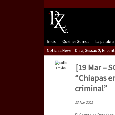
Inicio
Quiénes Somos
La palabra
Noticias:
News:
Dia 5, Sessão 2, Encon
[19 Mar – S
Frayba
Dia 5, sessão 1, do En
“Chiapas en
criminal”
Dia 4 – Encontro “Guer
13 Mar 2025
El Centro de Derechos 