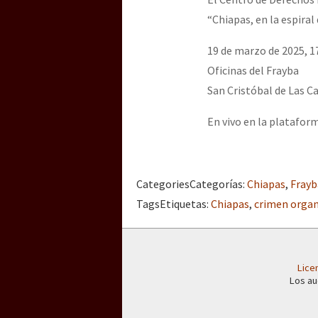
Dia 3 do Encontro “Gu
“Chiapas, en la espiral 
19 de marzo de 2025, 1
Dia 2 do Encontro “Gu
Oficinas del Frayba
San Cristóbal de Las C
En vivo en la plataform
Dia 1: Encontro “Guer
[CDMX – 20 julio] Jorna
Categories
Categorías
:
Chiapas
,
Frayb
Tags
Etiquetas
:
Chiapas
,
crimen orga
“Sonhando a Terra do 
Lice
Los au
Se o México sabe, que 