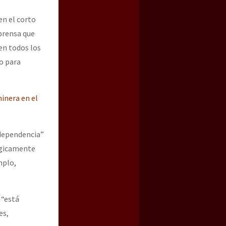
en el corto
 prensa que
 en todos los
o para
inera en el
 dependencia”
égicamente
mplo,
 “está
es,