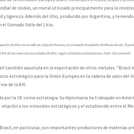
dial de niobio, un metal utilizado principalmente para la resiste
dad y ligereza. Además del litio, producido por Argentina, y teniendo
 el llamado Valle del Litio.
acción de litio en el valle de Jequitinhonha, en el estado brasileño de Minas Gerais. El paí
el 8% de las reservas mundiales de litio, según distintas estimaciones. Foto: Gil Leonardi
sil también apuntala en la exportación de otros metales. “Brasil e
cio estratégico para la Unión Europea en la cadena de valor del hi
orme de la AIE.
da por la UE como estrategia. Su diplomacia ha trabajado en Améri
relación a los minerales estratégicos y el establecido entre el Me
Brasil, en particular, son importantes productores de materias pri