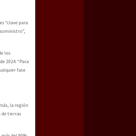
o
es “clave para
 suministro”,
de los
 de 2024. “Para
ualquier fase
emás, la región
 de tierras
n más del 90%,