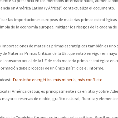
ente su presencia en los mercados internacionales, aumentand
ncia en América Latina (y África)”, contextualiza el documento.
ficar las importaciones europeas de materias primas estratégicas 
limpia de la economía europea, mitigar los riesgos de la cadena de
las importaciones de materias primas estratégicas también es uno 
ey de Materias Primas Críticas de la UE, que entró en vigor en mayo
el consumo anual de la UE de cada materia prima estratégica en c
formación debe proceder de un único país”, dice el informe.
odcast:
Transición energética: más minería, más conflicto
icular América del Sur, es principalmente rica en litio y cobre. Ad
 mayores reservas de niobio, grafito natural, fluorita y elementos
dio de la Comisión Europea sobre minerales críticos, Brasil es, co