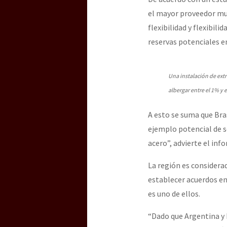
el mayor proveedor mun
flexibilidad y flexibili
reservas potenciales en
Una instalación de extr
albergar entre el 1% y 
A esto se suma que Bra
ejemplo potencial de so
acero”, advierte el inf
La región es considera
establecer acuerdos en 
es uno de ellos.
“Dado que Argentina y 