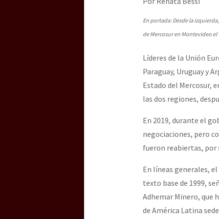
Por Renata Bessi
Dia 3 do Encontro “Gu
En portada: Desde la izquierda,
de Mercosur en Montevideo el v
Dia 2 do Encontro “Gu
Líderes de la Unión Eu
Paraguay, Uruguay y Ar
Dia 1: Encontro “Guer
Estado del Mercosur, e
las dos regiones, desp
En 2019, durante el gob
[CDMX – 20 julio] Jorna
negociaciones, pero con
fueron reabiertas, por
“Sonhando a Terra do 
En líneas generales, e
texto base de 1999, señ
Adhemar Minero, que ha
Se o México sabe, que 
de América Latina sede