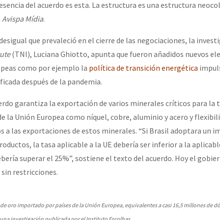
sencia del acuerdo es esta. La estructura es una estructura neocol
a
Avispa Mídia
.
or el CNI: 30 años de Resistencia y Rebeldía
esigual que prevaleció en el cierre de las negociaciones, la invest
tute
(TNI), Luciana Ghiotto, apunta que fueron añadidos nuevos e
opeas como por ejemplo la
política de transición energética
impuls
ficada después de la pandemia.
erdo garantiza la exportación de varios minerales críticos para la 
e la Unión Europea como níquel, cobre, aluminio y acero y flexibili
s a las exportaciones de estos minerales. “Si Brasil adoptara un i
oductos, la tasa aplicable a la UE debería ser inferior a la aplicabl
bería superar el 25%”, sostiene el texto del acuerdo. Hoy el gobie
sin restricciones.
 de oro importado por países de la Unión Europea, equivalentes a casi 16,5 millones de dó
 una investigación publicada por el Instituto Escolhas.