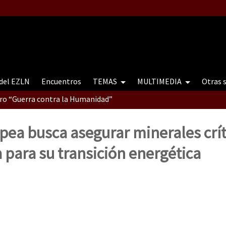
 del EZLN
Encuentros
TEMAS
MULTIMEDIA
Otras 
tro “Guerra contra la Humanidad”
ea busca asegurar minerales crít
contro “Guerra contra a Humanidade”(As populações e a natureza e
para su transición energética
ra contra a Humanidade” (As populações e a natureza sob cerco)