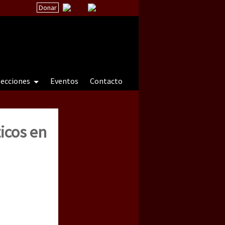
Donar
secciones
Eventos
Contacto
icos en
 a natureza sob cerco)