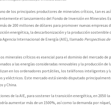
uno de los principales productores de minerales críticos, tan es así
ientemente el lanzamiento del Fondo de Inversión en Minerales Es
 más de 200 millones de dólares para promover nuevas empresas d
sición energética, la descarbonización y la producción sostenible 
la Agencia Internacional de Energía (AIE), llamado
Perspectivas de 
 los minerales críticos es esencial para el dominio del mercado de
onados a las energías consideradas renovables y la producción de l
tilizan en los ordenadores portátiles, los teléfonos inteligentes y l
dos y eléctricos. Este mercado está siendo disputado principalmen
s y China.
iones de la AIE, para sostener la transición energética, en 2050 l
 podría aumentar más de un 1500%, así como la demanda por níquel,