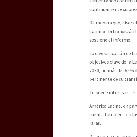
aumentando continuam
continuamente su prese
De manera que, diversi
dominar la transición 
sostiene el informe.
La diversificación de 
objetivos clave de la L
2030, no más del 65% d
pertinente de su trans
Te puede interesar – P
América Latina, en part
cuenta también con las
raras.
De acuerdo con un estu