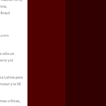
ncia,
 Brasil
s podría
s sólo un
erro y el
ca Latina para
rcosur y la UE
mas críticas,