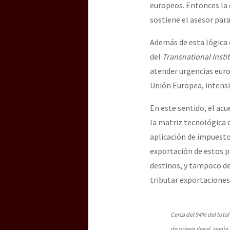
europeos. Entonces la e
sostiene el asesor par
[25 abr – CDMX] Tokín p
Además de esta lógica d
del
Transnational Insti
atender urgencias eur
Unión Europea, intensi
En este sentido, el acu
la matriz tecnológica d
aplicación de impuesto
exportación de estos pr
destinos, y tampoco de
tributar exportaciones 
Cerca del 94% del total
de origen ilegal, según