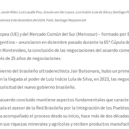
erra contra a Humanidade”
 Javier Milei, Luis Lacalle Pou, Ursula von der Leyen, Luiz Inácio Lula da Silva y Santiago 
iernes 6 de diciembre del 2024. Foto: Santiago Mazzarovich
erra contra a Humanidad”
ropea (UE) y del Mercado Común del Sur (Mercosur) – formado por B
gentina – anunciaron en diciembre pasado durante la 65ª Cúpula d
ra contra a Humanidade”
n Montevideo, la conclusión de las negociaciones del acuerdo come
ués de 25 años de negociaciones.
ierno del brasileño ultraderechista Jair Bolsonaro, hubo un primer
das globales por la libertad de Jesús Plácido Galindo y el alto a l
 la llegada al poder de Luiz Inácio Lula de Silva, en 2023, las nego
 solicitud del nuevo gobierno brasileño.
Bem Virá” se publica no Estado Espanhol
l acuerdo concluido mantiene aspectos fundamentales que caracte
ala el asesor de la Red Brasileña por la Integración de los Pueblos
 acompañado el proceso desde su inicio, hace más de dos décadas.
o mundo saiba! Nossas lutas pela memória, a justiça e a dignidade
n sus riquezas minerales y agrícolas y reciben productos manufact