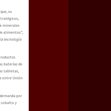
 que, su
tratégicos,
e minerales
de alimentos”,
la tecnología
 productos
as baterías de
as tabletas,
te entre Unión
a demanda por
 cobalto y