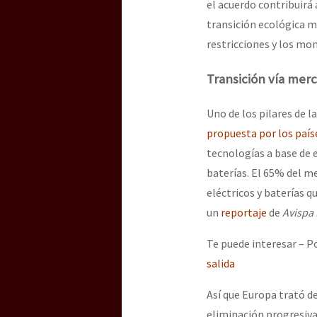
el acuerdo contribuirá 
transición ecológica m
restricciones y los mo
Transición vía mer
Uno de los pilares de 
propuesta por los país
tecnologías a base de 
baterías. El 65% del m
eléctricos y baterías 
un
reportaje
de
Avispa 
Te puede interesar – P
salida
Así que Europa trató de
eliminación progresiva 