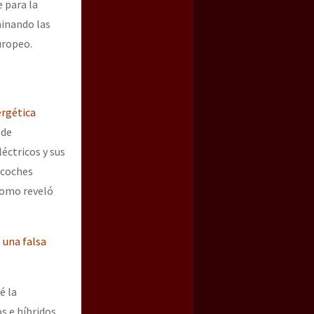
e para la
minando las
uropeo.
ergética
 de
éctricos y sus
 coches
como reveló
 una falsa
é la
s e híbridos