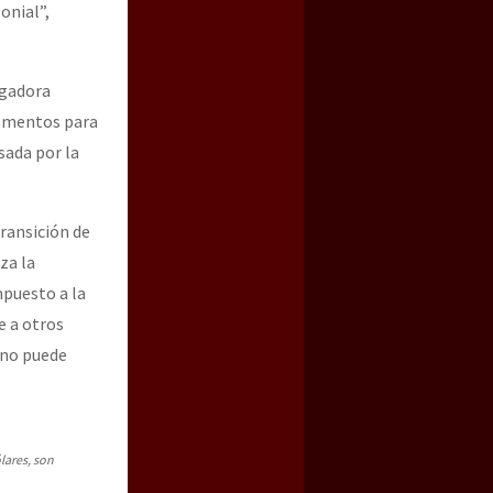
onial”,
igadora
lementos para
ada por la
transición de
za la
mpuesto a la
e a otros
rno puede
lares, son