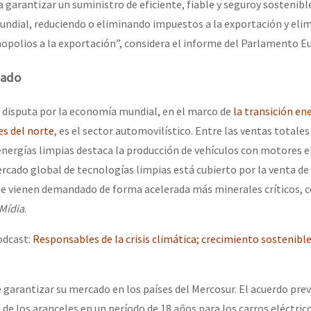
a garantizar un suministro de eficiente, fiable y seguroy sostenibl
undial, reduciendo o eliminando impuestos a la exportación y eli
nopolios a la exportación”, considera el informe del Parlamento E
cado
la disputa por la economía mundial, en el marco de
la transición en
es del norte
, es el sector automovilístico. Entre las ventas totales
energías limpias destaca la producción de vehículos con motores el
ercado global de tecnologías limpias está cubierto por la venta de
que vienen demandado de forma acelerada más minerales críticos, 
Mídia
.
odcast:
Responsables de la crisis climática; crecimiento sostenible
 garantizar su mercado en los países del Mercosur. El acuerdo prev
de los aranceles en un período de 18 años para los carros eléctrico