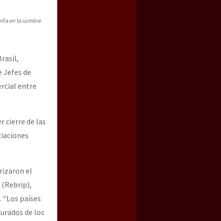
Peña en la cumbre
rasil,
e Jefes de
rcial entre
 cierre de las
a guerra contra el CIPOG-EZ
ciaciones
rizaron el
 (Rebrip),
 “Los países
urados de los