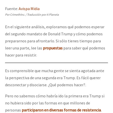
Mundo
Fuente:
Avispa Midia
EZLN
Por CrimethInc. / Traducción por A Planeta
Dia 1: Encontro “Guerra contra a Humanidade”
La Sexta
En el siguiente análisis, exploramos qué podemos esperar
AutonomÍa y Resistencia
del segundo mandato de Donald Trump y cómo podemos
prepararnos para afrontarlo. Si sólo tienes tiempo para
[CDMX – 20 julio] Jornadas globales por la libertad de Jesús Pláci
Megaproyectos
leer una parte, lee las
propuestas
para saber qué podemos
Migración
hacer para resistir.
Presos
“Sonhando a Terra do Bem Virá” se publica no Estado Espanhol
Es comprensible que mucha gente se sienta agotada ante
Mujeres
la perspectiva de una segunda era Trump. Es fácil querer
Niñxs
Se o México sabe, que o mundo saiba! Nossas lutas pela memória, a
desconectar y disociarse. ¿Qué podemos hacer?.
ETIQUETAS
Pero no sabemos cómo habría ido la primera era Trump si
MULTIMEDIA
no hubiera sido por las formas en que millones de
[25 abr – CDMX] Tokín por el CNI: 30 años de Resistencia y Rebeldí
Audio
personas
participaron en diversas formas de resistencia
.