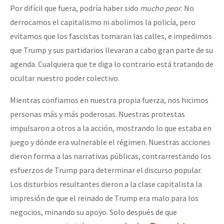
Por difícil que fuera, podría haber sido
mucho peor.
No
Fotorreportaje
derrocamos el capitalismo ni abolimos la policía, pero
Video
evitamos que los fascistas tomaran las calles, e impedimos
que Trump y sus partidarios llevaran a cabo gran parte de su
Otras secciones
agenda. Cualquiera que te diga lo contrario está tratando de
Semillero Guerra contra la Humanidad. (Las poblaciones y
ocultar nuestro poder colectivo.
la naturaleza bajo asedio)
Mientras confiamos en nuestra propia fuerza, nos hicimos
Libros para descargar
personas más y más poderosas. Nuestras protestas
Medios Libres
impulsaron a otros a la acción, mostrando lo que estaba en
COVID-19
juego y dónde era vulnerable el régimen. Nuestras acciones
dieron forma a las narrativas públicas, contrarrestando los
Eventos
esfuerzos de Trump para determinar el discurso popular.
Contacto
Los disturbios resultantes dieron a la clase capitalista la
impresión de que el reinado de Trump era malo para los
negocios, minando su apoyo. Solo después de que