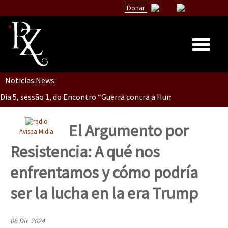
Donar
Dia 5, Sessão 2, Encontro “Guerra contra la Humanidad”
Noticias:
News:
Inicio
Dia 5, sessão 1, do Encontro “Guerra contra a Humanidade”(As pop
Quiénes Somos
La palabra del EZLN
El Argumento por
Avispa Midia
Dia 4 – Encontro “Guerra contra a Humanidade” (As populações e 
Encuentros
Resistencia: A qué nos
TEMAS
enfrentamos y cómo podría
Chiapas
Dia 3 do Encontro “Guerra contra a Humanidade”
ser la lucha en la era Trump
México
Latinoamérica
06 Dic 2024
Dia 2 do Encontro “Guerra contra a Humanidad”