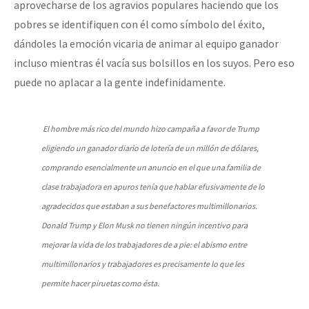
aprovecharse de los agravios populares haciendo que los
pobres se identifiquen con él como símbolo del éxito,
dándoles la emoción vicaria de animar al equipo ganador
incluso mientras él vacía sus bolsillos en los suyos. Pero eso
puede no aplacar a la gente indefinidamente.
El hombre más rico del mundo hizo campaña a favor de Trump
eligiendo un ganador diario de lotería de un millón de dólares,
comprando esencialmente un anuncio en el que una familia de
clase trabajadora en apuros tenía que hablar efusivamente de lo
agradecidos que estaban a sus benefactores multimillonarios.
Donald Trump y Elon Musk no tienen ningún incentivo para
mejorar la vida de los trabajadores de a pie: el abismo entre
multimillonarios y trabajadores es precisamente lo que les
permite hacer piruetas como ésta.