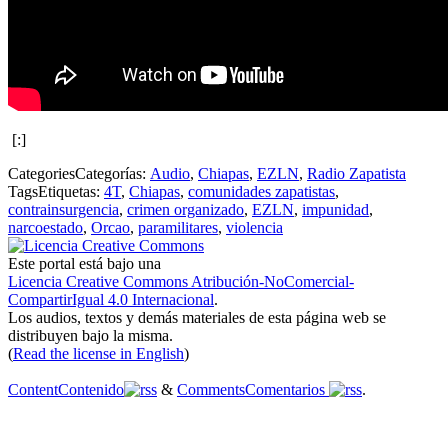
[:]
Categories
Categorías
:
Audio
,
Chiapas
,
EZLN
,
Radio Zapatista
Tags
Etiquetas
:
4T
,
Chiapas
,
comunidades zapatistas
,
contrainsurgencia
,
crimen organizado
,
EZLN
,
impunidad
,
narcoestado
,
Orcao
,
paramilitares
,
violencia
Este portal está bajo una
Licencia Creative Commons Atribución-NoComercial-
CompartirIgual 4.0 Internacional
.
Los audios, textos y demás materiales de esta página web se
distribuyen bajo la misma.
(
Read the license in English
)
Content
Contenido
&
Comments
Comentarios
.