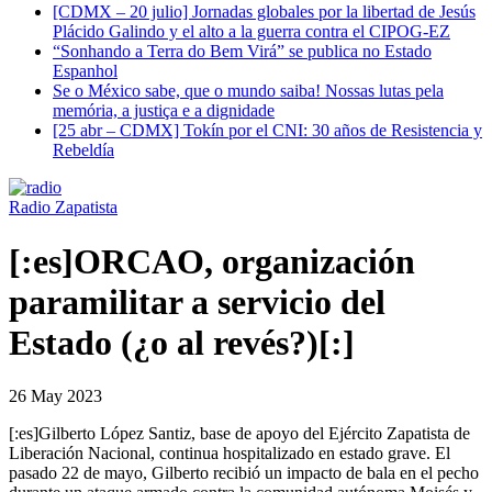
[CDMX – 20 julio] Jornadas globales por la libertad de Jesús
Plácido Galindo y el alto a la guerra contra el CIPOG-EZ
“Sonhando a Terra do Bem Virá” se publica no Estado
Espanhol
Se o México sabe, que o mundo saiba! Nossas lutas pela
memória, a justiça e a dignidade
[25 abr – CDMX] Tokín por el CNI: 30 años de Resistencia y
Rebeldía
Radio Zapatista
[:es]ORCAO, organización
paramilitar a servicio del
Estado (¿o al revés?)[:]
26 May 2023
[:es]Gilberto López Santiz, base de apoyo del Ejército Zapatista de
Liberación Nacional, continua hospitalizado en estado grave. El
pasado 22 de mayo, Gilberto recibió un impacto de bala en el pecho