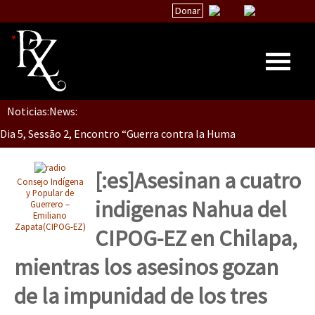
Donar
Dia 5, Sessão 2, Encontro “Guerra contra la Humanidad”
Noticias:
News:
Inicio
Dia 5, sessão 1, do Encontro “Guerra contra a Humanidade”(As pop
Quiénes Somos
La palabra del EZLN
[:es]Asesinan a cuatro
Consejo Indígena
Dia 4 – Encontro “Guerra contra a Humanidade” (As populações e 
Encuentros
y Popular de
indigenas Nahua del
Guerrero –
Emiliano
TEMAS
Zapata(CIPOG-EZ)
CIPOG-EZ en Chilapa,
Chiapas
Dia 3 do Encontro “Guerra contra a Humanidade”
mientras los asesinos gozan
México
de la impunidad de los tres
Latinoamérica
Dia 2 do Encontro “Guerra contra a Humanidad”