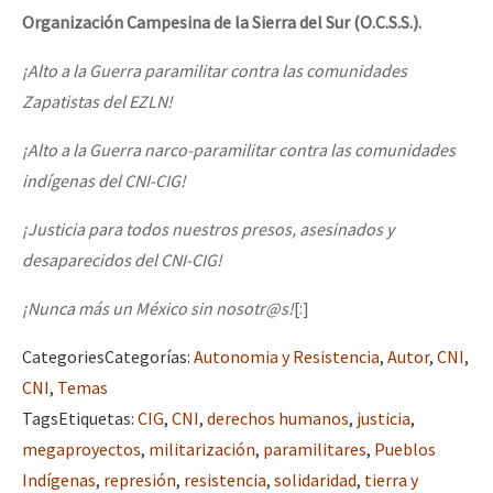
Organización Campesina de la Sierra del Sur (O.C.S.S.).
¡Alto a la Guerra paramilitar contra las comunidades
Zapatistas del EZLN!
¡Alto a la Guerra narco-paramilitar contra las comunidades
indígenas del CNI-CIG!
¡Justicia para todos nuestros presos, asesinados y
desaparecidos del CNI-CIG!
¡Nunca más un México sin nosotr@s!
[:]
Categories
Categorías
:
Autonomia y Resistencia
,
Autor
,
CNI
,
CNI
,
Temas
Tags
Etiquetas
:
CIG
,
CNI
,
derechos humanos
,
justicia
,
megaproyectos
,
militarización
,
paramilitares
,
Pueblos
Indígenas
,
represión
,
resistencia
,
solidaridad
,
tierra y