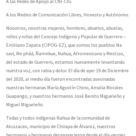
A las Redes de Apoyo al CNI-CIG
Fotorreportaje
A los Medios de Comunicación Libres, Honesto y Autónomo.
Video
Nosotros, nosotras mujeres, hombres, abuelos, abuelas,
Otras secciones
niños y niñas del Concejo Indígena y Popular de Guerrero –
Semillero Guerra contra la Humanidad. (Las poblaciones y
Emiliano Zapata (CIPOG-EZ), que somos los pueblos Na
la naturaleza bajo asedio)
savi, Me pháá, Ñamnkue, Nahua, Afromexicano y Mestizo,
del estado de Guerrero, estamos nuevamente levantando
Libros para descargar
nuestra voz, con rabia y dolor. El día de ayer 19 de Diciembre
Medios Libres
del 2020, al medio día fueron encontradas asesinadas
COVID-19
nuestras hermanas María Agustín Chino, Amalia Morales
Guapango, y nuestros hermanos José Benito Migueleño y
Eventos
Miguel Migueleño.
Contacto
Todas y todos indígenas Nahua de la comunidad de
Alcozacan, municipio de Chilapa de Álvarez, nuestros
hermanos y hermanas desaparecieron desde el día viernes