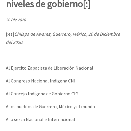
niveles de gobierno[:]
Mundo
EZLN
20 Dic 2020
Dia 1: Encontro “Guerra contra a Humanidade”
La Sexta
[:es]
Chilapa de Álvarez, Guerrero, México, 20 de Diciembre
AutonomÍa y Resistencia
del 2020.
[CDMX – 20 julio] Jornadas globales por la libertad de Jesús Pláci
Megaproyectos
Migración
Al Ejercito Zapatista de Liberación Nacional
Presos
“Sonhando a Terra do Bem Virá” se publica no Estado Espanhol
Al Congreso Nacional Indígena CNI
Mujeres
Niñxs
Al Concejo Indígena de Gobierno CIG
Se o México sabe, que o mundo saiba! Nossas lutas pela memória, a
ETIQUETAS
A los pueblos de Guerrero, México y el mundo
MULTIMEDIA
A la sexta Nacional e Internacional
[25 abr – CDMX] Tokín por el CNI: 30 años de Resistencia y Rebeldí
Audio