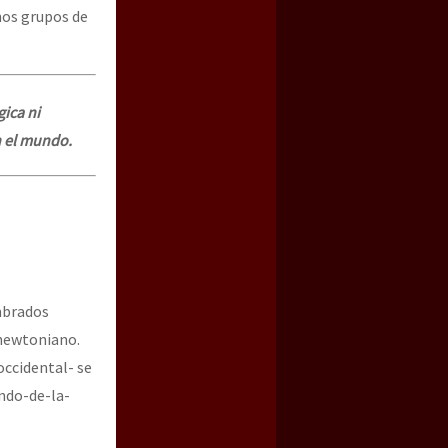
nos grupos de
gica ni
n el mundo.
mbrados
 newtoniano.
ccidental- se
ndo-de-la-