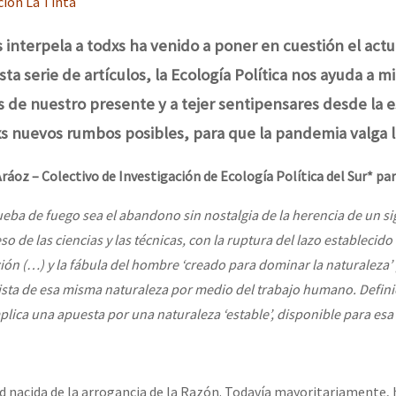
ión La Tinta
erra contra a Humanidade”
s interpela a todxs ha venido a poner en cuestión el act
esta serie de artículos, la Ecología Política nos ayuda a mi
erra contra a Humanidad”
s de nuestro presente y a tejer sentipensares desde la 
xs nuevos rumbos posibles, para que la pandemia valga l
ra contra a Humanidade”
áoz – Colectivo de Investigación de Ecología Política del Sur* par
rueba de fuego sea el abandono sin nostalgia de la herencia de un si
das globales por la libertad de Jesús Plácido Galindo y el alto a l
o de las ciencias y las técnicas, con la ruptura del lazo establecido
ón (…) y la fábula del hombre ‘creado para dominar la naturaleza’ 
ta de esa misma naturaleza por medio del trabajo humano. Defini
Bem Virá” se publica no Estado Espanhol
lica una apuesta por una naturaleza ‘estable’, disponible para esa
o mundo saiba! Nossas lutas pela memória, a justiça e a dignidade
d nacida de la arrogancia de la Razón. Todavía mayoritariamente, 