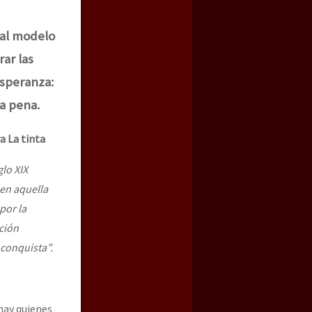
ual modelo
rar las
esperanza:
a pena.
a La tinta
glo XIX
a guerra contra el CIPOG-EZ
 en aquella
por la
ción
 conquista”.
hay quienes