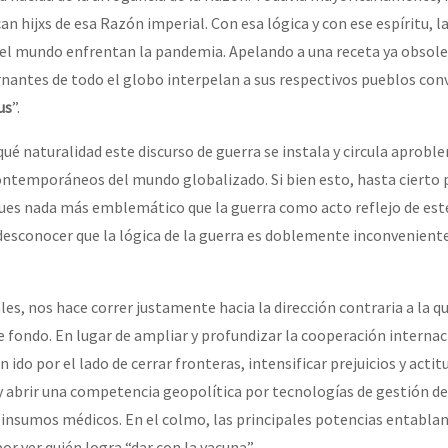
an hijxs de esa Razón imperial. Con esa lógica y con ese espíritu, la
s del mundo enfrentan la pandemia. Apelando a una receta ya obsole
or el CNI: 30 años de Resistencia y Rebeldía
nantes de todo el globo interpelan a sus respectivos pueblos con
us
”.
ué naturalidad este discurso de guerra se instala y circula apro
ontemporáneos del mundo globalizado. Si bien esto, hasta cierto 
ues nada más emblemático que la guerra como acto reflejo de es
e desconocer que la lógica de la guerra es doblemente inconvenient
es, nos hace correr justamente hacia la dirección contraria a la 
de fondo. En lugar de ampliar y profundizar la cooperación internac
 ido por el lado de cerrar fronteras, intensificar prejuicios y actit
y abrir una competencia geopolítica por tecnologías de gestión de l
 insumos médicos. En el colmo, las principales potencias entablan
por ver quién logra “dar con la vacuna”.