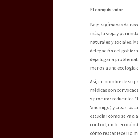
El conquistador
Bajo regímenes de nece
más, la vieja y perimi
naturales y sociales. M
delegación del gobiern
deja lugar a problemat
menos a una ecología d
Así, en nombre de su pr
médicas son convocadas 
y procurar reducir las 
‘enemigo’, y crear las 
estudiar cómo se va a a
control, en lo económico
cómo restablecer lo má