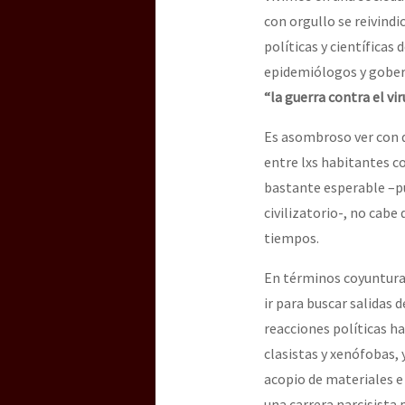
con orgullo se reivindic
políticas y científica
[25 abr – CDMX] Tokín p
epidemiólogos y gober
“la guerra contra el vir
Es asombroso ver con q
entre lxs habitantes c
bastante esperable –p
civilizatorio-, no cab
tiempos.
En términos coyuntural
ir para buscar salidas 
reacciones políticas han
clasistas y xenófobas, 
acopio de materiales e
una carrera narcisista 