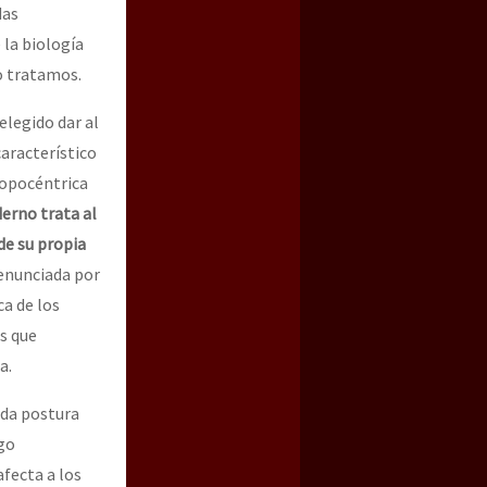
das
 la biología
o tratamos.
 elegido dar al
aracterístico
ropocéntrica
erno trata al
 de su propia
 enunciada por
ca de los
es que
a.
ada postura
lgo
fecta a los