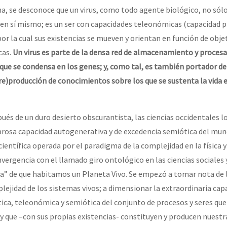
a, se desconoce que un virus, como todo agente biológico, no sólo 
n en sí mismo; es un ser con capacidades teleonómicas (capacidad p
or la cual sus existencias se mueven y orientan en función de obje
cas.
Un virus es parte de la densa red de almacenamiento y proces
que se condensa en los genes; y, como tal, es también portador de
re)producción de conocimientos sobre los que se sustenta la vida 
ués de un duro desierto obscurantista, las ciencias occidentales 
rosa capacidad autogenerativa y de excedencia semiótica del mund
ientífica operada por el paradigma de la complejidad en la física y
vergencia con el llamado giro ontológico en las ciencias sociales
nta” de que habitamos un Planeta Vivo. Se empezó a tomar nota de 
jidad de los sistemas vivos; a dimensionar la extraordinaria cap
ca, teleonómica y semiótica del conjunto de procesos y seres qu
que –con sus propias existencias- constituyen y producen nuestr