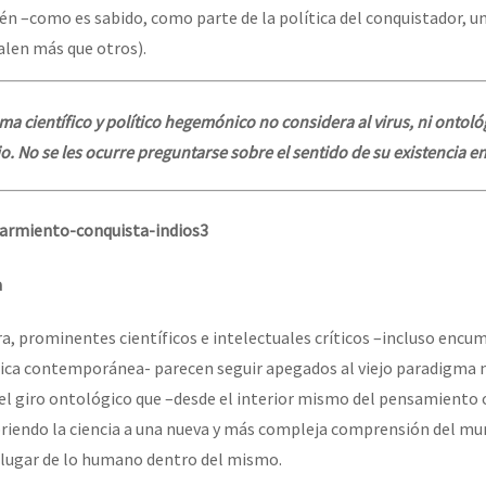
n –como es sabido, como parte de la política del conquistador, u
len más que otros).
ema científico y político hegemónico no considera al virus, ni ontoló
. No se les ocurre preguntarse sobre el sentido de su existencia e
a
, prominentes científicos e intelectuales críticos –incluso encu
ítica contemporánea- parecen seguir apegados al viejo paradigma
l giro ontológico que –desde el interior mismo del pensamiento o
briendo la ciencia a una nueva y más compleja comprensión del mu
l lugar de lo humano dentro del mismo.