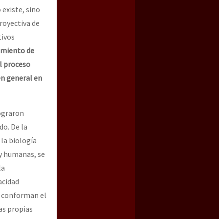
existe, sino
royectiva de
tivos
amiento de
l proceso
en general en
lograron
o. De la
 la biología
 y humanas, se
la
acidad
e conforman el
as propias