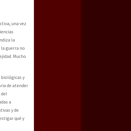
ctiva, una vez
iencias
ndiza la
 la guerra no
ejidad. Mucho
 biológicas y
aria de atender
 del
adas a
tivas y de
estigar qué y