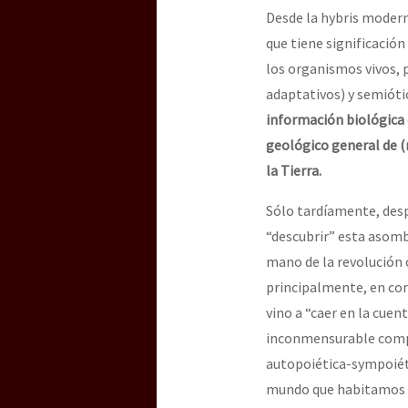
Desde la hybris modern
que tiene significació
los organismos vivos, p
adaptativos) y semióti
información biológica 
geológico general de (
la Tierra.
Sólo tardíamente, desp
“descubrir” esta asomb
mano de la revolución c
principalmente, en con
vino a “caer en la cue
inconmensurable comple
autopoiética-sympoiéti
mundo que habitamos y 