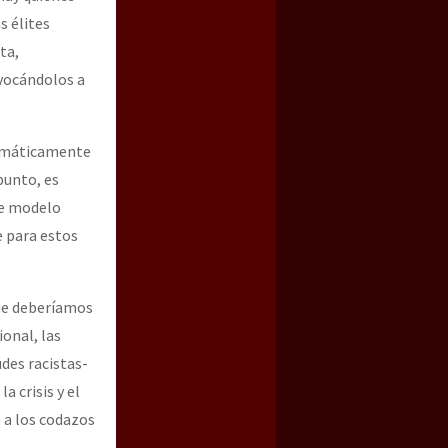
s élites
ta,
vocándolos a
blemáticamente
punto, es
te modelo
e para estos
que deberíamos
ional, las
udes racistas-
a crisis y el
 a los codazos