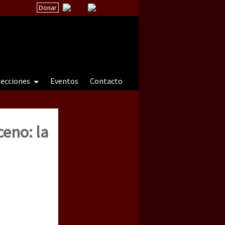
Donar
secciones
Eventos
Contacto
eno: la
 a natureza sob cerco)