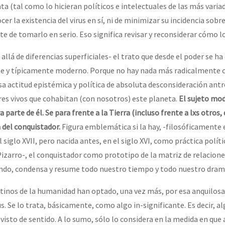
ta (tal como lo hicieran políticos e intelectuales de las más varia
er la existencia del virus en sí, ni de minimizar su incidencia sobre
 de tomarlo en serio. Eso significa revisar y reconsiderar cómo l
allá de diferencias superficiales- el trato que desde el poder se ha
me y típicamente moderno. Porque no hay nada más radicalmente c
sa actitud epistémica y política de absoluta desconsideración ant
eres vivos que cohabitan (con nosotros) este planeta.
El sujeto mod
parte de él. Se para frente a la Tierra (incluso frente a lxs otros,
 del conquistador.
Figura emblemática si la hay, -filosóficamente
 siglo XVII, pero nacida antes, en el siglo XVI, como práctica políti
 Pizarro-, el conquistador como prototipo de la matriz de relacion
do, condensa y resume todo nuestro tiempo y todo nuestro dram
stinos de la humanidad han optado, una vez más, por esa anquilos
us. Se lo trata, básicamente, como algo in-significante. Es decir, a
sto de sentido. A lo sumo, sólo lo considera en la medida en que a