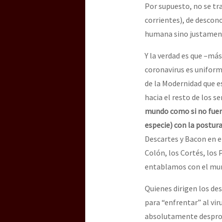
Por supuesto, no se tra
corrientes), de desconoc
humana sino justamente
Y la verdad es que –más 
coronavirus es unifor
de la Modernidad que e
hacia el resto de los s
mundo como si no fuera 
especie) con la postura
Descartes y Bacon en el
Colón, los Cortés, los
entablamos con el mun
Quienes dirigen los de
para “enfrentar” al vir
absolutamente desprovi