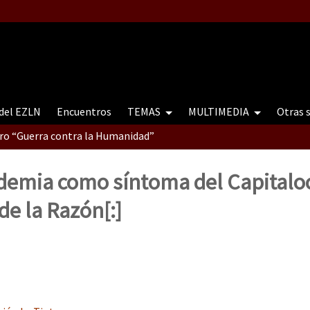
 del EZLN
Encuentros
TEMAS
MULTIMEDIA
Otras 
tro “Guerra contra la Humanidad”
ndemia como síntoma del Capitaloc
contro “Guerra contra a Humanidade”(As populações e a natureza e
de la Razón[:]
ra contra a Humanidade” (As populações e a natureza sob cerco)