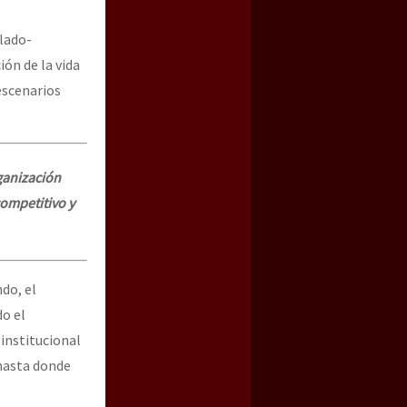
alado-
ión de la vida
escenarios
ganización
competitivo y
do, el
do el
institucional
 hasta donde