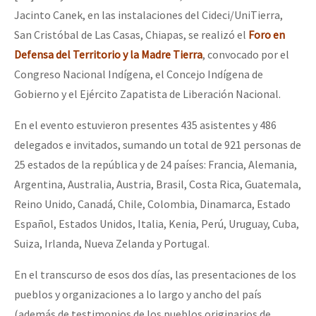
Mundo
Jacinto Canek, en las instalaciones del Cideci/UniTierra,
San Cristóbal de Las Casas, Chiapas, se realizó el
Foro en
EZLN
Defensa del Territorio y la Madre Tierra
, convocado por el
Dia 2 do Encontro “Guerra contra a Humanidad”
La Sexta
Congreso Nacional Indígena, el Concejo Indígena de
AutonomÍa y Resistencia
Gobierno y el Ejército Zapatista de Liberación Nacional.
Dia 1: Encontro “Guerra contra a Humanidade”
Megaproyectos
En el evento estuvieron presentes 435 asistentes y 486
Migración
delegados e invitados, sumando un total de 921 personas de
25 estados de la república y de 24 países: Francia, Alemania,
Presos
[CDMX – 20 julio] Jornadas globales por la libertad de Jesús Pláci
Argentina, Australia, Austria, Brasil, Costa Rica, Guatemala,
Mujeres
Reino Unido, Canadá, Chile, Colombia, Dinamarca, Estado
Español, Estados Unidos, Italia, Kenia, Perú, Uruguay, Cuba,
Niñxs
“Sonhando a Terra do Bem Virá” se publica no Estado Espanhol
Suiza, Irlanda, Nueva Zelanda y Portugal.
ETIQUETAS
En el transcurso de esos dos días, las presentaciones de los
MULTIMEDIA
pueblos y organizaciones a lo largo y ancho del país
Se o México sabe, que o mundo saiba! Nossas lutas pela memória, a
Audio
(además de testimonios de los pueblos originarios de