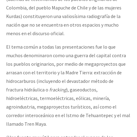
Fotorreportaje
Colombia, del pueblo Mapuche de Chile y de las mujeres
Kurdas) constituyeron una valiosísima radiografía de la
[25 abr – CDMX] Tokín por el CNI: 30 años de Resistencia y Rebeldí
Video
nación que no se encuentra en otros espacios y mucho
Otras secciones
menos en el discurso oficial.
Semillero Guerra contra la Humanidad. (Las poblaciones y
El tema común a todas las presentaciones fue lo que
la naturaleza bajo asedio)
muchos denominaron como una guerra del capital contra
Libros para descargar
los pueblos originarios, por medio de megaproyectos que
arrasan con el territorio y la Madre Tierra: extracción de
Medios Libres
hidrocarburos (incluyendo el devastador método de
COVID-19
fractura hidráulica o
fracking
), gaseoductos,
hidroeléctricas, termoeléctricas, eólicas, minería,
Eventos
agroindustria, megaproyectos turísticos, así como el
Contacto
corredor interoceánico en el Istmo de Tehuantepec y el mal
llamado Tren Maya.