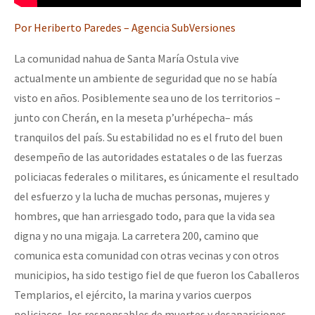
Fotorreportaje
Por Heriberto Paredes – Agencia SubVersiones
Video
La comunidad nahua de Santa María Ostula vive
Otras secciones
actualmente un ambiente de seguridad que no se había
Semillero Guerra contra la Humanidad. (Las poblaciones y
visto en años. Posiblemente sea uno de los territorios –
junto con Cherán, en la meseta p’urhépecha– más
la naturaleza bajo asedio)
tranquilos del país. Su estabilidad no es el fruto del buen
Libros para descargar
desempeño de las autoridades estatales o de las fuerzas
Medios Libres
policiacas federales o militares, es únicamente el resultado
del esfuerzo y la lucha de muchas personas, mujeres y
COVID-19
hombres, que han arriesgado todo, para que la vida sea
Eventos
digna y no una migaja. La carretera 200, camino que
Contacto
comunica esta comunidad con otras vecinas y con otros
municipios, ha sido testigo fiel de que fueron los Caballeros
Templarios, el ejército, la marina y varios cuerpos
policiacos, los responsables de muertes y desapariciones,