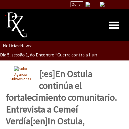
Donar
Dia 5, Sessão 2, Encontro “Guerra contra la Humanidad”
Noticias:
News:
Inicio
Dia 5, sessão 1, do Encontro “Guerra contra a Humanidade”(As pop
Quiénes Somos
La palabra del EZLN
[:es]En Ostula
Agencia
Dia 4 – Encontro “Guerra contra a Humanidade” (As populações e 
Encuentros
SubVersiones
continúa el
TEMAS
fortalecimiento comunitario.
Chiapas
Dia 3 do Encontro “Guerra contra a Humanidade”
Entrevista a Cemeí
México
Verdía[:en]In Ostula,
Latinoamérica
Dia 2 do Encontro “Guerra contra a Humanidad”