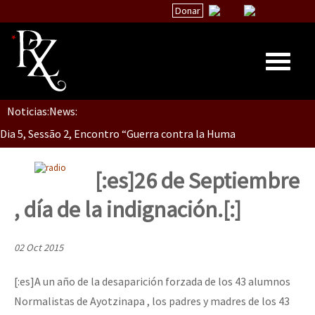
Donar
Noticias:
News:
Inicio
Dia 5, Sessão 2, Encontro “Guerra contra la Humanidad”
Quiénes Somos
La palabra del EZLN
[:es]26 de Septiembre
Dia 5, sessão 1, do Encontro “Guerra contra a Humanidade”(As pop
Encuentros
, día de la indignación.[:]
TEMAS
Chiapas
02 Oct 2015
Dia 4 – Encontro “Guerra contra a Humanidade” (As populações e 
México
[:es]A un año de la desaparición forzada de los 43 alumnos
Latinoamérica
Normalistas de Ayotzinapa , los padres y madres de los 43
Dia 3 do Encontro “Guerra contra a Humanidade”