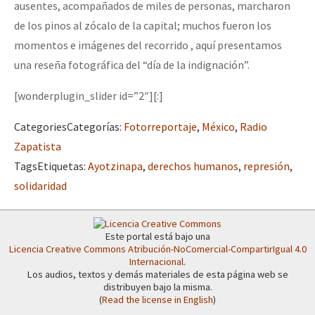
ausentes, acompañados de miles de personas, marcharon
Mundo
de los pinos al zócalo de la capital; muchos fueron los
EZLN
momentos e imágenes del recorrido , aquí presentamos
Dia 2 do Encontro “Guerra contra a Humanidad”
La Sexta
una reseña fotográfica del “día de la indignación”.
AutonomÍa y Resistencia
[wonderplugin_slider id=”2″][:]
Dia 1: Encontro “Guerra contra a Humanidade”
Megaproyectos
Categories
Categorías
:
Fotorreportaje
,
México
,
Radio
Migración
Zapatista
Tags
Etiquetas
:
Ayotzinapa
,
derechos humanos
,
represión
,
Presos
[CDMX – 20 julio] Jornadas globales por la libertad de Jesús Pláci
solidaridad
Mujeres
Niñxs
“Sonhando a Terra do Bem Virá” se publica no Estado Espanhol
Este portal está bajo una
Licencia Creative Commons Atribución-NoComercial-CompartirIgual 4.0
ETIQUETAS
Internacional
.
Los audios, textos y demás materiales de esta página web se
MULTIMEDIA
distribuyen bajo la misma.
Se o México sabe, que o mundo saiba! Nossas lutas pela memória, a
(
Read the license in English
)
Audio