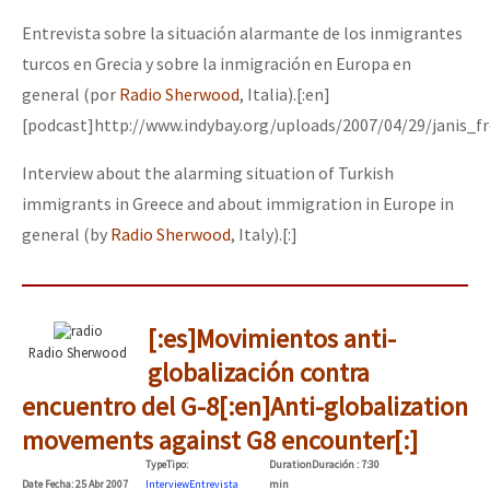
Entrevista sobre la situación alarmante de los inmigrantes
turcos en Grecia y sobre la inmigración en Europa en
general (por
Radio Sherwood
, Italia).[:en]
[podcast]http://www.indybay.org/uploads/2007/04/29/janis_
Interview about the alarming situation of Turkish
immigrants in Greece and about immigration in Europe in
general (by
Radio Sherwood
, Italy).[:]
[:es]Movimientos anti-
Radio Sherwood
globalización contra
encuentro del G-8[:en]Anti-globalization
movements against G8 encounter[:]
Type
Tipo
:
Duration
Duración
: 7:30
Date
Fecha
: 25 Abr 2007
Interview
Entrevista
min