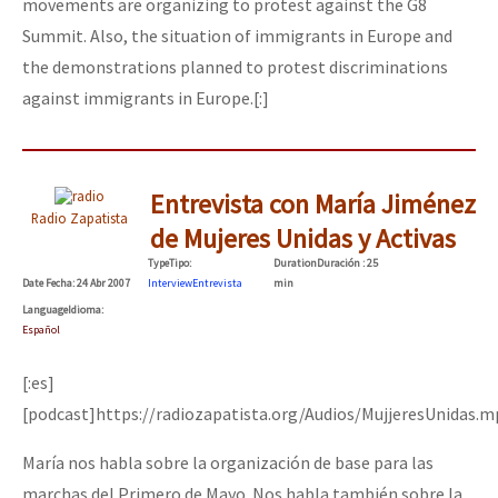
movements are organizing to protest against the G8
Summit. Also, the situation of immigrants in Europe and
the demonstrations planned to protest discriminations
against immigrants in Europe.[:]
Entrevista con María Jiménez
Radio Zapatista
de Mujeres Unidas y Activas
Type
Tipo
:
Duration
Duración
: 25
Date
Fecha
: 24 Abr 2007
Interview
Entrevista
min
Language
Idioma
:
Español
[:es]
[podcast]https://radiozapatista.org/Audios/MujjeresUnidas.m
María nos habla sobre la organización de base para las
marchas del Primero de Mayo. Nos habla también sobre la