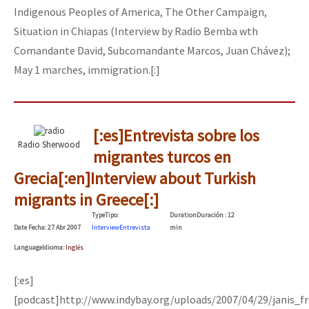
Indigenous Peoples of America, The Other Campaign,
Fotorreportaje
Situation in Chiapas (Interview by Radio Bemba wth
Video
Comandante David, Subcomandante Marcos, Juan Chávez);
May 1 marches, immigration.[:]
Otras secciones
Semillero Guerra contra la Humanidad. (Las poblaciones y
la naturaleza bajo asedio)
[:es]Entrevista sobre los
Libros para descargar
Radio Sherwood
migrantes turcos en
Medios Libres
Grecia[:en]Interview about Turkish
COVID-19
migrants in Greece[:]
Type
Tipo
:
Duration
Duración
: 12
Eventos
Date
Fecha
: 27 Abr 2007
Interview
Entrevista
min
Contacto
Language
Idioma
:
Inglés
[:es]
[podcast]http://www.indybay.org/uploads/2007/04/29/janis_