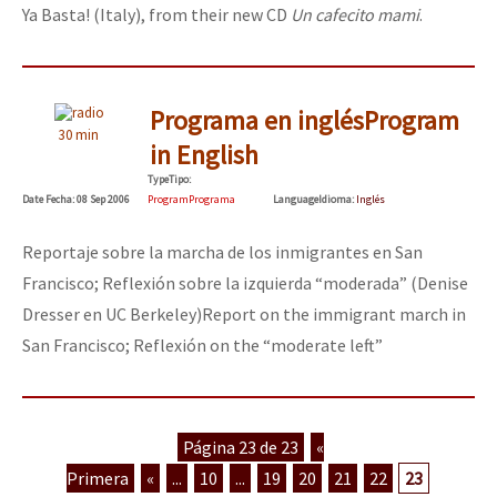
Ya Basta! (Italy), from their new CD
Un cafecito mami
.
Programa en inglés
Program
30 min
in English
Type
Tipo
:
Date
Fecha
: 08 Sep 2006
Program
Programa
Language
Idioma
:
Inglés
Reportaje sobre la marcha de los inmigrantes en San
Francisco; Reflexión sobre la izquierda “moderada” (Denise
Dresser en UC Berkeley)
Report on the immigrant march in
San Francisco; Reflexión on the “moderate left”
Página 23 de 23
«
Primera
«
...
10
...
19
20
21
22
23