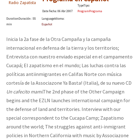
Radio Zapatista
Type
Tipo
:
Date
Fecha
: 06 Abr 2007
Program
Programa
Duration
Duración
: 55
Language
Idioma
:
min
Español
Inicia la 2a fase de la Otra Campaña y la campaña
internacional en defensa de la tierra y los territorios;
Entrevista con nuestro enviado especial en el campamento
Cucapá; El zapatismo en el mundo; Las luchas contra las
políticas antiinmigrantes en Califas Norte con música
cortesía de la Associazone Ya Basta! (Italia), de su nuevo CD
Un cafecito mami
.
The 2nd phase of the Other Campaign
begins and the EZLN launches international campaign for
the defense of land and territories. Interview with our
special correspondent to the Cucapa Camp; Zapatismo
around the world; The struggles against anti-inmigrant
policies in Northern California with music by Associazone