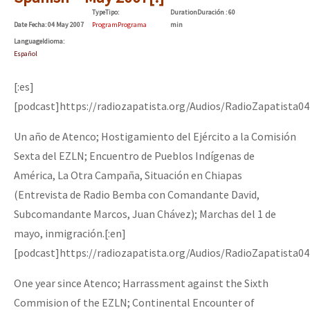
Mundo
Type
Tipo
:
Duration
Duración
: 60
Date
Fecha
: 04 May 2007
Program
Programa
min
EZLN
Language
Idioma
:
Español
Dia 1: Encontro “Guerra contra a Humanidade”
La Sexta
[:es]
AutonomÍa y Resistencia
[podcast]https://radiozapatista.org/Audios/RadioZapatista
[CDMX – 20 julio] Jornadas globales por la libertad de Jesús Pláci
Megaproyectos
Un año de Atenco; Hostigamiento del Ejército a la Comisión
Migración
Sexta del EZLN; Encuentro de Pueblos Indígenas de
Presos
“Sonhando a Terra do Bem Virá” se publica no Estado Espanhol
América, La Otra Campaña, Situación en Chiapas
Mujeres
(Entrevista de Radio Bemba con Comandante David,
Subcomandante Marcos, Juan Chávez); Marchas del 1 de
Niñxs
Se o México sabe, que o mundo saiba! Nossas lutas pela memória, a
mayo, inmigración.[:en]
ETIQUETAS
[podcast]https://radiozapatista.org/Audios/RadioZapatista
MULTIMEDIA
One year since Atenco; Harrassment against the Sixth
[25 abr – CDMX] Tokín por el CNI: 30 años de Resistencia y Rebeldí
Audio
Commision of the EZLN; Continental Encounter of