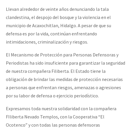
Fotorreportaje
Llevan alrededor de veinte años denunciando la tala
clandestina, el despojo del bosque y la violencia en el
Video
municipio de Acaxochitlan, Hidalgo. A pesar de que su
Otras secciones
defensa es por la vida, continúan enfrentando
Semillero Guerra contra la Humanidad. (Las poblaciones y
intimidaciones, criminalización y riesgos.
la naturaleza bajo asedio)
El Mecanismo de Protección para Personas Defensoras y
Libros para descargar
Periodistas ha sido insuficiente para garantizar la seguridad
de nuestra compañera Filiberta. El Estado tiene la
Medios Libres
obligación de brindar las medidas de protección necesarias
COVID-19
a personas que enfrentan riesgos, amenazas o agresiones
Eventos
por su labor de defensa o ejercicio periodístico.
Contacto
Expresamos toda nuestra solidaridad con la compañera
FIliberta Nevado Templos, con la Cooperativa “El
Ocotenco” y con todas las personas defensoras