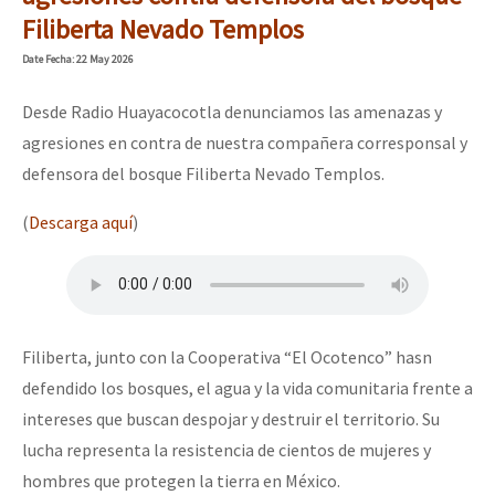
Mundo
Filiberta Nevado Templos
EZLN
Date
Fecha
: 22 May 2026
Dia 1: Encontro “Guerra contra a Humanidade”
La Sexta
Desde Radio Huayacocotla denunciamos las amenazas y
AutonomÍa y Resistencia
agresiones en contra de nuestra compañera corresponsal y
defensora del bosque Filiberta Nevado Templos.
[CDMX – 20 julio] Jornadas globales por la libertad de Jesús Pláci
Megaproyectos
(
Descarga aquí
)
Migración
Presos
“Sonhando a Terra do Bem Virá” se publica no Estado Espanhol
Mujeres
Niñxs
Filiberta, junto con la Cooperativa “El Ocotenco” hasn
Se o México sabe, que o mundo saiba! Nossas lutas pela memória, a
defendido los bosques, el agua y la vida comunitaria frente a
ETIQUETAS
intereses que buscan despojar y destruir el territorio. Su
MULTIMEDIA
lucha representa la resistencia de cientos de mujeres y
[25 abr – CDMX] Tokín por el CNI: 30 años de Resistencia y Rebeldí
Audio
hombres que protegen la tierra en México.