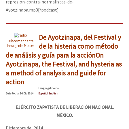
represion-contra-normalistas-de-
Ayotzinapa.mp3[/podcast]
De Ayotzinapa, del Festival y
Subcomandante
de la histeria como método
Insurgente Moisés
de análisis y guía para la acción
On
Ayotzinapa, the Festival, and hysteria as
a method of analysis and guide for
action
Language
Idioma
:
Date
Fecha
: 14 Dic 2014
Español English
EJÉRCITO ZAPATISTA DE LIBERACIÓN NACIONAL.
MÉXICO.
Diciembre del 2014.