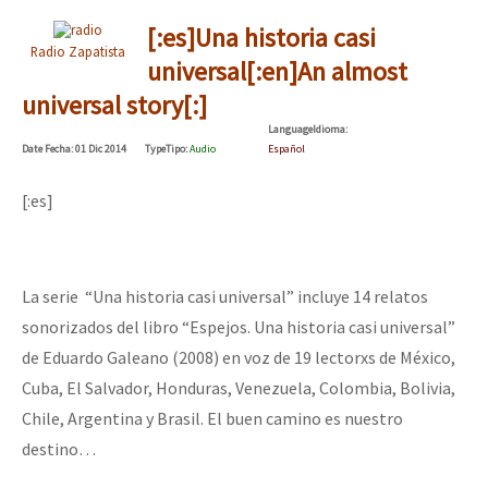
[:es]Una historia casi
Radio Zapatista
universal[:en]An almost
universal story[:]
Language
Idioma
:
Date
Fecha
: 01 Dic 2014
Type
Tipo
:
Audio
Español
[:es]
La serie “Una historia casi universal” incluye 14 relatos
sonorizados del libro “Espejos. Una historia casi universal”
de Eduardo Galeano (2008) en voz de 19 lectorxs de México,
Cuba, El Salvador, Honduras, Venezuela, Colombia, Bolivia,
Chile, Argentina y Brasil. El buen camino es nuestro
destino…