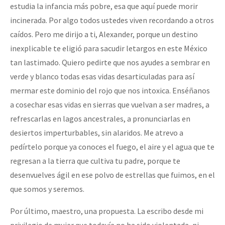
estudia la infancia más pobre, esa que aquí puede morir
incinerada. Por algo todos ustedes viven recordando a otros
caídos. Pero me dirijo a ti, Alexander, porque un destino
inexplicable te eligió para sacudir letargos en este México
tan lastimado. Quiero pedirte que nos ayudes a sembrar en
verde y blanco todas esas vidas desarticuladas para así
mermar este dominio del rojo que nos intoxica. Enséñanos
a cosechar esas vidas en sierras que vuelvan a ser madres, a
refrescarlas en lagos ancestrales, a pronunciarlas en
desiertos imperturbables, sin alaridos. Me atrevo a
pedírtelo porque ya conoces el fuego, el aire y el agua que te
regresan a la tierra que cultiva tu padre, porque te
desenvuelves ágil en ese polvo de estrellas que fuimos, en el
que somos y seremos.
Por último, maestro, una propuesta. La escribo desde mi
privilegio de mujer que todavía no ha sido violentada, ni