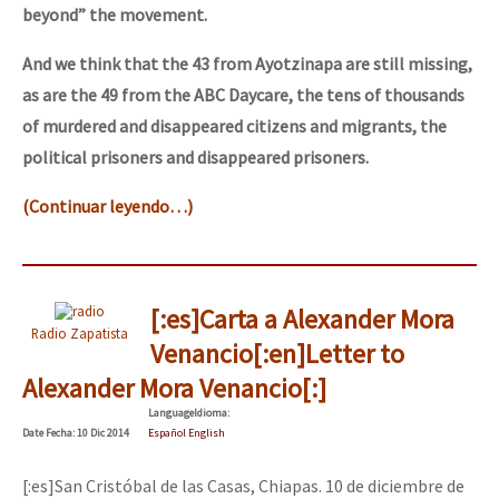
beyond” the movement.
And we think that the 43 from Ayotzinapa are still missing,
as are the 49 from the ABC Daycare, the tens of thousands
of murdered and disappeared citizens and migrants, the
political prisoners and disappeared prisoners.
(Continuar leyendo…)
[:es]Carta a Alexander Mora
Radio Zapatista
Venancio[:en]Letter to
Alexander Mora Venancio[:]
Language
Idioma
:
Date
Fecha
: 10 Dic 2014
Español English
[:es]San Cristóbal de las Casas, Chiapas. 10 de diciembre de