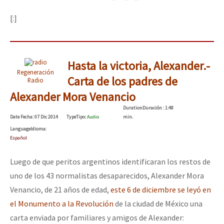
[:]
Hasta la victoria, Alexander.-
Regeneración
Carta de los padres de
Radio
Alexander Mora Venancio
Duration
Duración
: 1:48
Date
Fecha
: 07 Dic 2014
Type
Tipo
:
Audio
min.
Language
Idioma
:
Español
Luego de que peritos argentinos identificaran los restos de
uno de los 43 normalistas desaparecidos, Alexander Mora
Venancio, de 21 años de edad,
este 6 de diciembre se leyó en
el Monumento a la Revolución
de la ciudad de México una
carta enviada por familiares y amigos de Alexander: