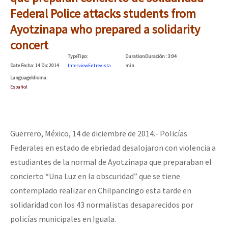
Mundo
Federal Police attacks students from
Ayotzinapa who prepared a solidarity
EZLN
Dia 2 do Encontro “Guerra contra a Humanidad”
concert
La Sexta
Type
Tipo
:
Duration
Duración
: 3:04
AutonomÍa y Resistencia
Date
Fecha
: 14 Dic 2014
Interview
Entrevista
min
Language
Idioma
:
Dia 1: Encontro “Guerra contra a Humanidade”
Megaproyectos
Español
Migración
Presos
[CDMX – 20 julio] Jornadas globales por la libertad de Jesús Pláci
Guerrero, México, 14 de diciembre de 2014.- Policías
Mujeres
Federales en estado de ebriedad desalojaron con violencia a
estudiantes de la normal de Ayotzinapa que preparaban el
Niñxs
“Sonhando a Terra do Bem Virá” se publica no Estado Espanhol
concierto “Una Luz en la obscuridad” que se tiene
ETIQUETAS
contemplado realizar en Chilpancingo esta tarde en
MULTIMEDIA
solidaridad con los 43 normalistas desaparecidos por
Se o México sabe, que o mundo saiba! Nossas lutas pela memória, a
policías municipales en Iguala.
Audio