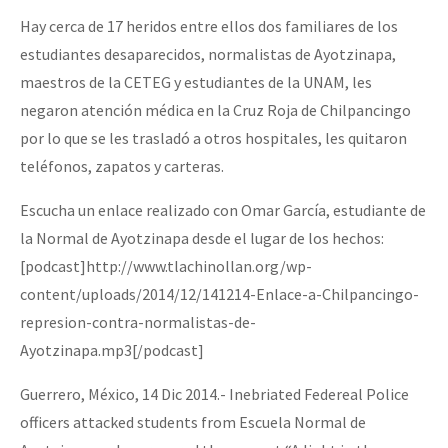
Fotorreportaje
Hay cerca de 17 heridos entre ellos dos familiares de los
estudiantes desaparecidos, normalistas de Ayotzinapa,
[25 abr – CDMX] Tokín por el CNI: 30 años de Resistencia y Rebeldí
Video
maestros de la CETEG y estudiantes de la UNAM, les
Otras secciones
negaron atención médica en la Cruz Roja de Chilpancingo
Semillero Guerra contra la Humanidad. (Las poblaciones y
por lo que se les trasladó a otros hospitales, les quitaron
teléfonos, zapatos y carteras.
la naturaleza bajo asedio)
Libros para descargar
Escucha un enlace realizado con Omar García, estudiante de
la Normal de Ayotzinapa desde el lugar de los hechos:
Medios Libres
[podcast]http://www.tlachinollan.org/wp-
COVID-19
content/uploads/2014/12/141214-Enlace-a-Chilpancingo-
represion-contra-normalistas-de-
Eventos
Ayotzinapa.mp3[/podcast]
Contacto
Guerrero, México, 14 Dic 2014.- Inebriated Federeal Police
officers attacked students from Escuela Normal de