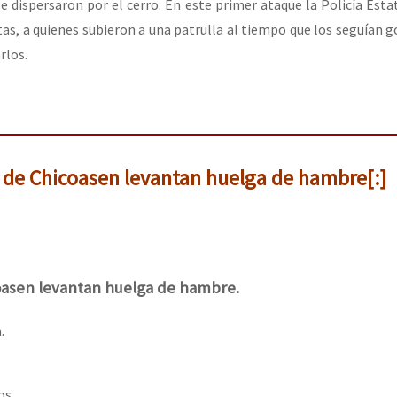
se dispersaron por el cerro. En este primer ataque la Policía Esta
s, a quienes subieron a una patrulla al tiempo que los seguían g
los.
s de Chicoasen levantan huelga de hambre[:]
coasen levantan huelga de hambre.
.
os