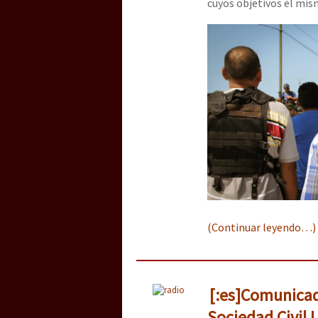
cuyos objetivos él mis
(Continuar leyendo…)
[:es]Comunicad
Sociedad Civil L