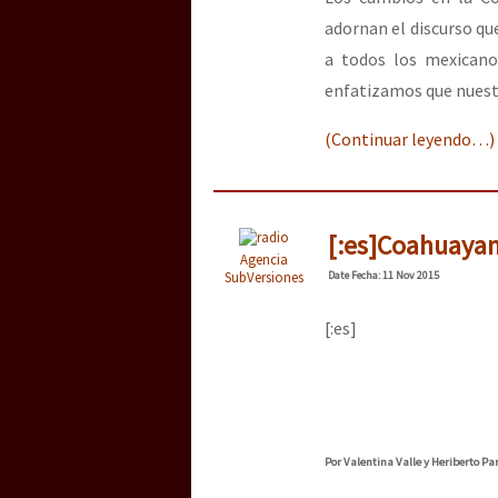
adornan el discurso qu
a todos los mexicano
enfatizamos que nuest
(Continuar leyendo…)
[:es]Coahuayan
Agencia
SubVersiones
Date
Fecha
: 11 Nov 2015
[:es]
Por Valentina Valle y Heriberto Pa