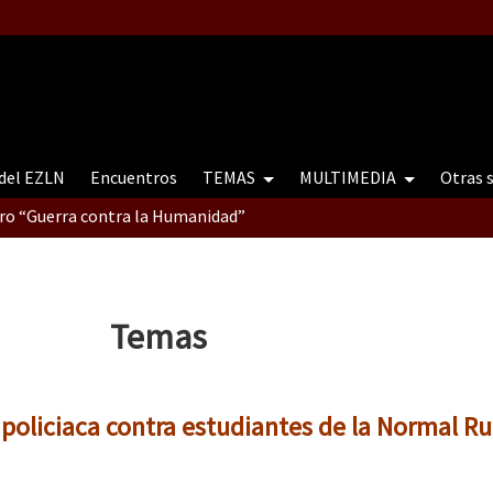
 del EZLN
Encuentros
TEMAS
MULTIMEDIA
Otras 
tro “Guerra contra la Humanidad”
contro “Guerra contra a Humanidade”(As populações e a natureza e
Temas
ra contra a Humanidade” (As populações e a natureza sob cerco)
 policiaca contra estudiantes de la Normal Ru