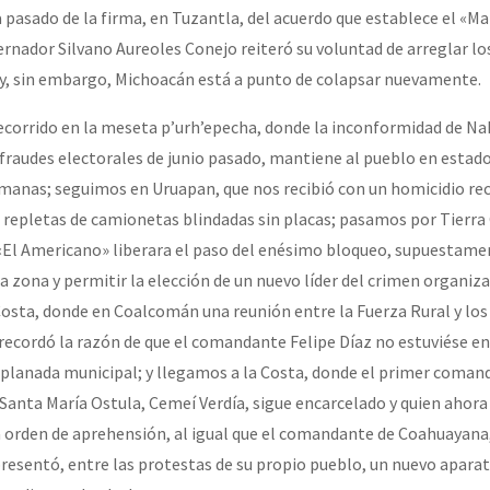
pasado de la firma, en Tuzantla, del acuerdo que establece el «M
ernador Silvano Aureoles Conejo reiteró su voluntad de arreglar lo
 y, sin embargo, Michoacán está a punto de colapsar nuevamente.
orrido en la meseta p’urh’epecha, donde la inconformidad de N
s fraudes electorales de junio pasado, mantiene al pueblo en estado
emanas; seguimos en Uruapan, que nos recibió con un homicidio re
s repletas de camionetas blindadas sin placas; pasamos por Tierra 
«El Americano» liberara el paso del enésimo bloqueo, supuestame
a zona y permitir la elección de un nuevo líder del crimen organiz
osta, donde en Coalcomán una reunión entre la Fuerza Rural y los
cordó la razón de que el comandante Felipe Díaz no estuviése en 
xplanada municipal; y llegamos a la Costa, donde el primer coman
 Santa María Ostula, Cemeí Verdía, sigue encarcelado y quien ahor
a orden de aprehensión, al igual que el comandante de Coahuayana
resentó, entre las protestas de su propio pueblo, un nuevo aparat