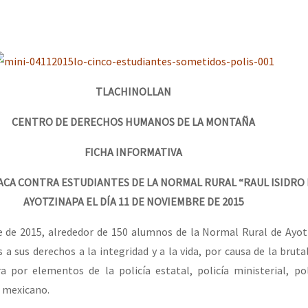
erra contra a Humanidade”
erra contra a Humanidad”
TLACHINOLLAN
ra contra a Humanidade”
CENTRO DE DERECHOS HUMANOS DE LA MONTAÑA
FICHA INFORMATIVA
das globales por la libertad de Jesús Plácido Galindo y el alto a l
ACA CONTRA ESTUDIANTES DE LA NORMAL RURAL “RAUL ISIDRO
AYOTZINAPA EL DÍA 11 DE NOVIEMBRE DE 2015
e de 2015, alrededor de 150 alumnos de la Normal Rural de Ayo
Bem Virá” se publica no Estado Espanhol
 a sus derechos a la integridad y a la vida, por causa de la bruta
 por elementos de la policía estatal, policía ministerial, pol
o mexicano.
o mundo saiba! Nossas lutas pela memória, a justiça e a dignidade