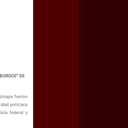
a guerra contra el CIPOG-EZ
 BURGOS” DE
tzinapa fueron
lidad policiaca
icía federal y