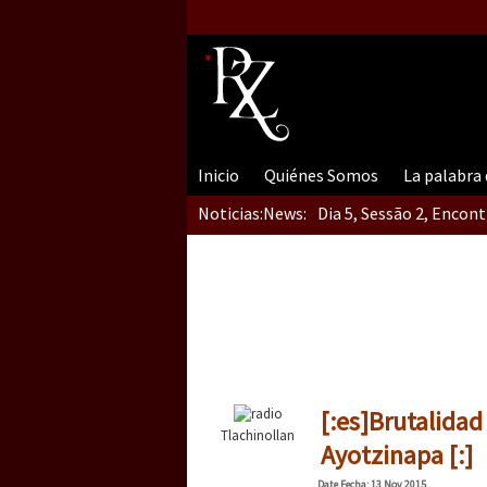
Inicio
Quiénes Somos
La palabra
Noticias:
News:
Dia 5, Sessão 2, Encon
Dia 5, sessão 1, do En
Dia 4 – Encontro “Guer
[:es]Brutalidad
Tlachinollan
Ayotzinapa [:]
Date
Fecha
: 13 Nov 2015