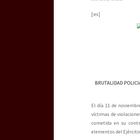
Dia 3 do Encontro “Gu
[:es]
Dia 2 do Encontro “Gu
Dia 1: Encontro “Guer
[CDMX – 20 julio] Jorna
BRUTALIDAD POLICI
El día 11 de noviembr
“Sonhando a Terra do 
víctimas de violaciones
cometida en su contra
elementos del Ejércit
Se o México sabe, que 