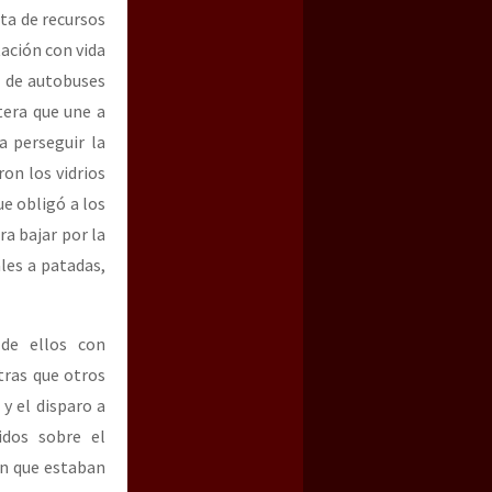
ta de recursos
ación con vida
8 de autobuses
tera que une a
a perseguir la
on los vidrios
e obligó a los
a bajar por la
les a patadas,
 de ellos con
tras que otros
y el disparo a
dos sobre el
on que estaban