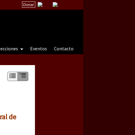
Donar
secciones
Eventos
Contacto
 a natureza sob cerco)
ral de