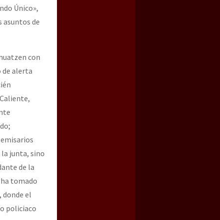
ando Único»,
s asuntos de
ahuatzen con
 de alerta
cién
Caliente,
nte
ado;
 emisarios
la junta, sino
dante de la
a ha tomado
, donde el
o policiaco