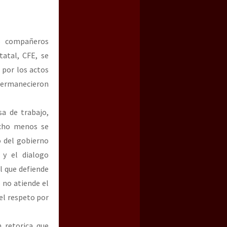
s compañeros
tatal, CFE, se
 por los actos
 permanecieron
a de trabajo,
ucho menos se
o del gobierno
 y el dialogo
l que defiende
 no atiende el
 el respeto por
 retorica que