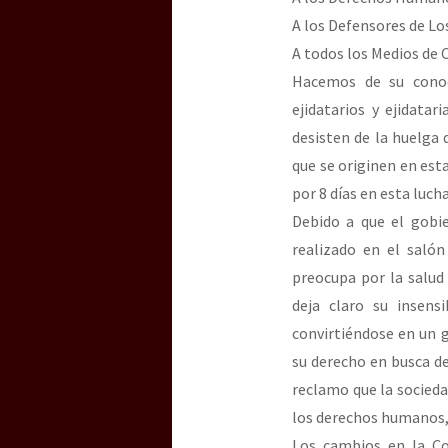
A los Defensores de L
A todos los Medios de
Hacemos de su conoc
ejidatarios y ejidata
desisten de la huelga
que se originen en est
por 8 días en esta luch
Debido a que el gobi
realizado en el saló
preocupa por la salud 
deja claro su insens
convirtiéndose en un 
su derecho en busca de
reclamo que la sociedad
los derechos humanos, n
Los cambios en la Co