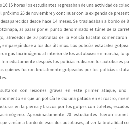
16:15 horas los estudiantes regresaban de una actividad de colec
el próximo 26 de noviembre y continuar con la exigencia de present
or el CNI: 30 años de Resistencia y Rebeldía
desaparecidos desde hace 14 meses. Se trasladaban a bordo de 
otzinapa, al pasar por el punto denominado el túnel de la carre
go, alrededor de 20 patrullas de la Policía Estatal comenzaron 
 emparejándose a los dos últimos. Los policías estatales golpear
aron gas lacrimógeno al interior de los autobuses en marcha, lo qu
 Inmediatamente después los policías rodearon los autobuses par
as quienes fueron brutalmente golpeados por los policías estata
tes.
resultaron con lesiones graves en este primer ataque, uno
 momento en que un policía le dio una patada en el rostro, mien
cturas en la pierna y brazos por los golpes con toletes, escudos 
acrimógeno. Aproximadamente 20 estudiantes fueron someti
ue venían a bordo de esos dos autobuses, al ver la brutalidad c