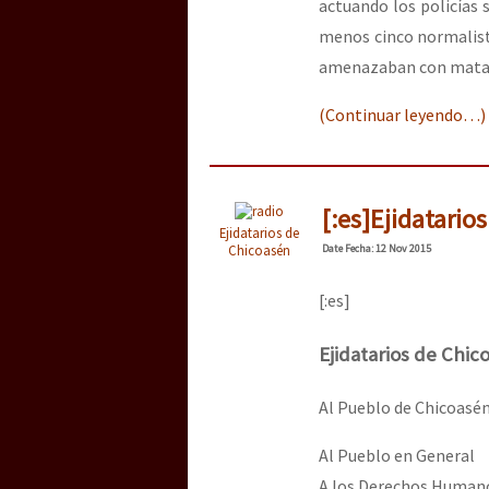
actuando los policías 
menos cinco normalista
amenazaban con matar
(Continuar leyendo…)
[:es]Ejidatario
Ejidatarios de
Chicoasén
Date
Fecha
: 12 Nov 2015
[:es]
Ejidatarios de Chi
Al Pueblo de Chicoasén
Al Pueblo en General
A los Derechos Human