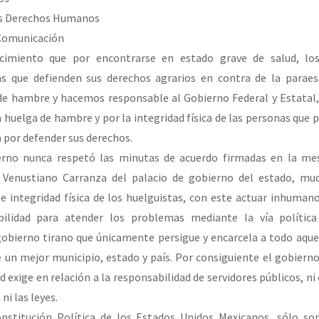
os Derechos Humanos
 Comunicación
imiento que por encontrarse en estado grave de salud, lo
rias que defienden sus derechos agrarios en contra de la paraes
 de hambre y hacemos responsable al Gobierno Federal y Estatal,
a huelga de hambre y por la integridad física de las personas que
a por defender sus derechos.
erno nunca respetó las minutas de acuerdo firmadas en la mes
n Venustiano Carranza del palacio de gobierno del estado, m
e integridad física de los huelguistas, con este actuar inhuman
ibilidad para atender los problemas mediante la vía política
gobierno tirano que únicamente persigue y encarcela a todo aque
 un mejor municipio, estado y país. Por consiguiente el gobierno
 exige en relación a la responsabilidad de servidores públicos, ni
i las leyes.
nstitución Política de los Estados Unidos Mexicanos, sólo son