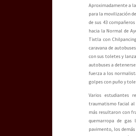
Aproximadamente a las 
para la movilización d
[25 abr – CDMX] Tokín p
de sus 43 compañeros 
hacia la Normal de Ay
Tixtla con Chilpancin
caravana de autobuses,
con sus toletes y lanz
autobuses a detenerse.
fuerza a los normalist
golpes con puño y tole
Varios estudiantes 
traumatismo facial al
más resultaron con fra
quemarropa de gas l
pavimento, los demás q