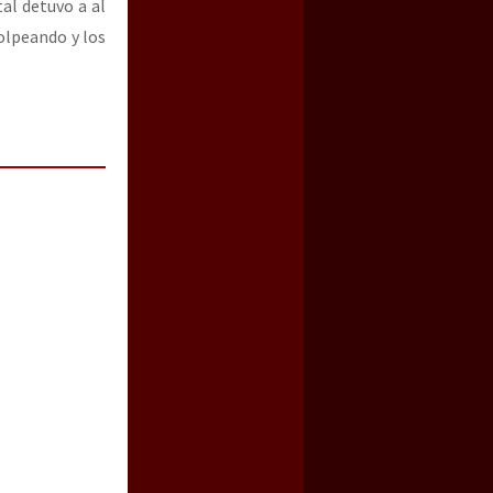
tal detuvo a al
olpeando y los