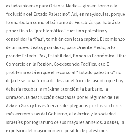
estadounidense para Oriente Medio— gira en torno a la
Fotorreportaje
“solución del Estado Palestino”. Así, en mayúsculas, porque
[25 abr – CDMX] Tokín por el CNI: 30 años de Resistencia y Rebeldí
Video
lo enarbolan como el bálsamo de Fierabrás que habrá de
Otras secciones
poner fin a la “problemática” cuestión palestina y
consolidar la “Paz”, también con letra capital. El comienzo
Semillero Guerra contra la Humanidad. (Las poblaciones y
de un nuevo texto, grandioso, para Oriente Medio, a lo
la naturaleza bajo asedio)
grande: Estado, Paz, Estabilidad, Bonanza Económica, Libre
Libros para descargar
Comercio en la Región, Coexistencia Pacífica, etc. El
problema está en que el recurso al “Estado palestino” no
Medios Libres
deja de ser una forma de desviar el foco del asunto que hoy
COVID-19
debería recabar la máxima atención: la barbarie, la
Eventos
sinrazón, la destrucción desatadas por el régimen de Tel
Aviv en Gaza y los esfuerzos desplegados por los sectores
Contacto
más extremistas del Gobierno, el ejército y la sociedad
israelíes por lograr uno de sus mayores anhelos, a saber, la
expulsión del mayor número posible de palestinos.