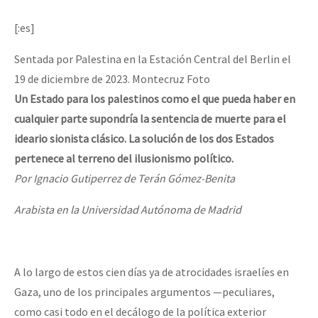
Mundo
[:es]
EZLN
Dia 2 do Encontro “Guerra contra a Humanidad”
Sentada por Palestina en la Estación Central del Berlin el
La Sexta
19 de diciembre de 2023. Montecruz Foto
AutonomÍa y Resistencia
Un Estado para los palestinos como el que pueda haber en
Dia 1: Encontro “Guerra contra a Humanidade”
Megaproyectos
cualquier parte supondría la sentencia de muerte para el
ideario sionista clásico. La solución de los dos Estados
Migración
pertenece al terreno del ilusionismo político.
Presos
[CDMX – 20 julio] Jornadas globales por la libertad de Jesús Pláci
Por Ignacio Gutiperrez de Terán Gómez-Benita
Mujeres
Arabista en la Universidad Autónoma de Madrid
Niñxs
“Sonhando a Terra do Bem Virá” se publica no Estado Espanhol
ETIQUETAS
A lo largo de estos cien días ya de atrocidades israelíes en
MULTIMEDIA
Gaza, uno de los principales argumentos —peculiares,
Se o México sabe, que o mundo saiba! Nossas lutas pela memória, a
Audio
como casi todo en el decálogo de la política exterior