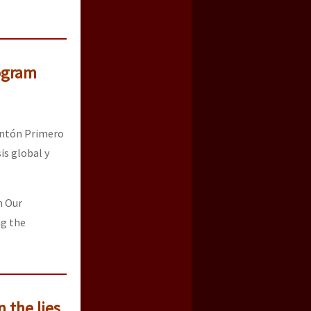
ogram
lantón Primero
is global y
n Our
ng the
 the lies