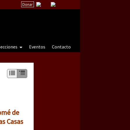
Donar
secciones
Eventos
Contacto
 a natureza sob cerco)
lomé de
as Casas