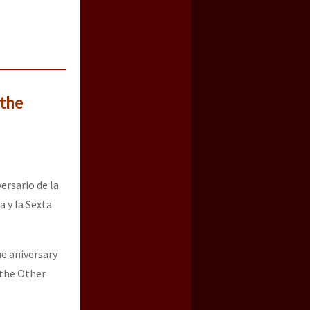
 the
ersario de la
 y la Sexta
e aniversary
 the Other