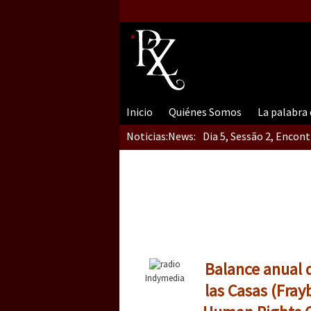
Inicio
Quiénes Somos
La palabra
Noticias:
News:
Dia 5, Sessão 2, Encon
Dia 5, sessão 1, do En
Dia 4 – Encontro “Guer
Balance anual 
Indymedia
las Casas (Fray