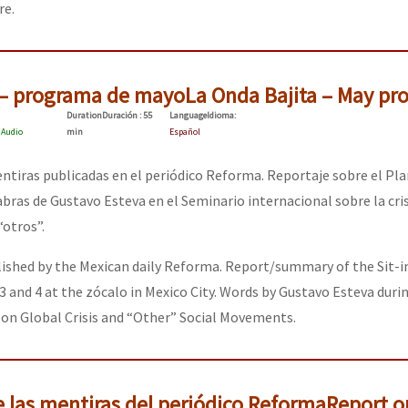
re.
 – programa de mayo
La Onda Bajita – May pr
Duration
Duración
: 55
Language
Idioma
:
:
Audio
min
Español
ntiras publicadas en el periódico Reforma. Reportaje sobre el P
ras de Gustavo Esteva en el Seminario internacional sobre la cris
otros”.
lished by the Mexican daily Reforma. Report/summary of the Sit-i
3 and 4 at the zócalo in Mexico City. Words by Gustavo Esteva duri
on Global Crisis and “Other” Social Movements.
e las mentiras del periódico Reforma
Report on