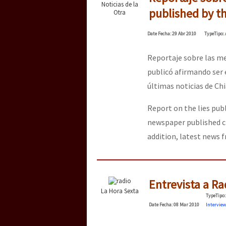
Noticias de la
published by t
Otra
Date
Fecha
: 29 Abr 2010
Type
Tipo
:
Reportaje sobre las me
publicó afirmando ser
últimas noticias de Ch
Report on the lies pub
newspaper published c
addition, latest news
Entrevista a Ra
La Hora Sexta
Type
Tipo
:
Date
Fecha
: 08 Mar 2010
Interview