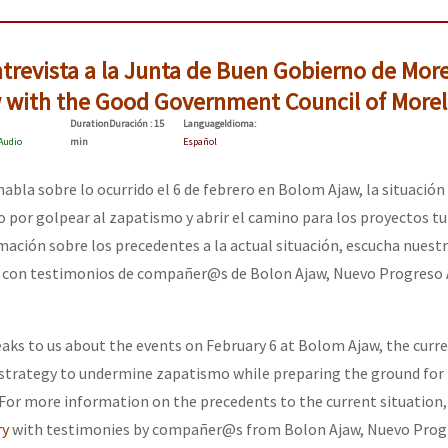
trevista a la Junta de Buen Gobierno de More
w with the Good Government Council of Morel
Duration
Duración
: 15
Language
Idioma
:
Audio
min
Español
abla sobre lo ocurrido el 6 de febrero en Bolom Ajaw, la situación 
 por golpear al zapatismo y abrir el camino para los proyectos tur
mación sobre los precedentes a la actual situación, escucha nuest
con testimonios de compañer@s de Bolon Ajaw, Nuevo Progreso A
aks to us about the events on February 6 at Bolom Ajaw, the curre
strategy to undermine zapatismo while preparing the ground for
 For more information on the precedents to the current situation, 
ry
with testimonies by compañer@s from Bolon Ajaw, Nuevo Prog