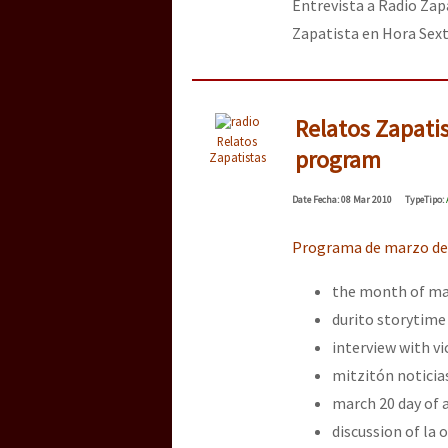
Entrevista a Radio Zap
Zapatista en Hora Sext
Relatos Zapati
Relatos
program
Zapatistas
Date
Fecha
: 08 Mar 2010
Type
Tipo
:
Programa de marzo de
the month of mar
durito storytime
interview with v
mitzitón noticia
march 20 day of
discussion of la 