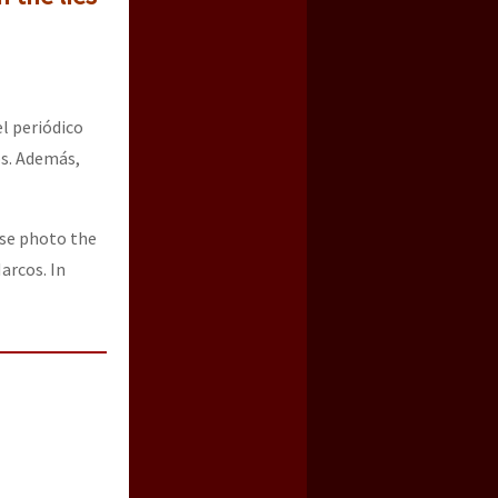
l periódico
s. Además,
ose photo the
arcos. In