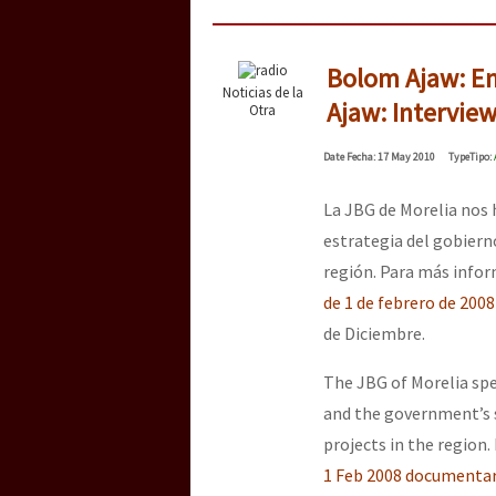
Bolom Ajaw: En
Noticias de la
Ajaw: Intervie
Otra
Date
Fecha
: 17 May 2010
Type
Tipo
:
La JBG de Morelia nos h
estrategia del gobierno
región. Para más infor
de 1 de febrero de 2008
de Diciembre.
The JBG of Morelia spe
and the government’s 
projects in the region.
1 Feb 2008 documenta