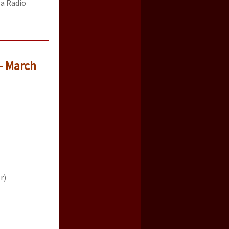
 a Radio
– March
r)