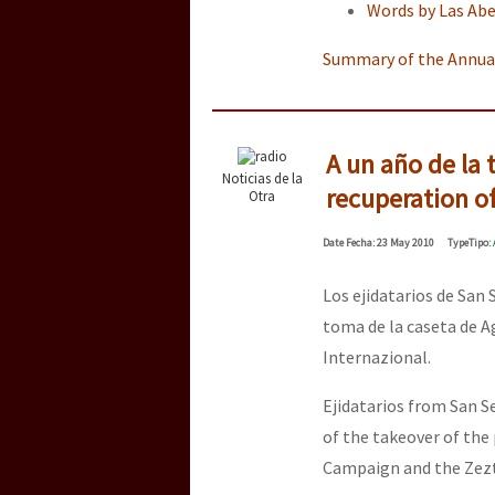
Words by Las Abe
Summary of the Annua
[25 abr – CDMX] Tokín p
A un año de la 
Noticias de la
recuperation o
Otra
Date
Fecha
: 23 May 2010
Type
Tipo
:
Los ejidatarios de San
toma de la caseta de A
Internazional.
Ejidatarios from San S
of the takeover of the
Campaign and the Zezt