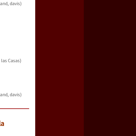
and, davis)
las Casas)
and, davis)
la