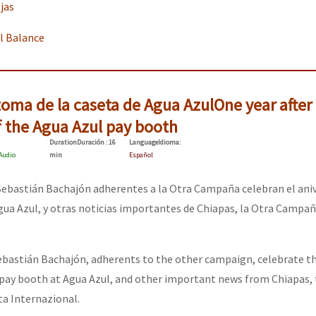
jas
l Balance
or el CNI: 30 años de Resistencia y Rebeldía
toma de la caseta de Agua Azul
One year after
f the Agua Azul pay booth
Duration
Duración
: 16
Language
Idioma
:
Audio
min
Español
 Sebastián Bachajón adherentes a la Otra Campaña celebran el aniv
gua Azul, y otras noticias importantes de Chiapas, la Otra Campaña
ebastián Bachajón, adherents to the other campaign, celebrate th
 pay booth at Agua Azul, and other important news from Chiapas,
a Internazional.