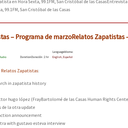
atista en Hora Sexta, 99.1FM, San Cristóbal de las Casas
Entrevista
a, 99.1FM, San Cristóbal de las Casas
stas – Programa de marzo
Relatos Zapatistas 
Language
Idioma
:
Audio
Duration
Duración
: 2 hr
English, Español
 Relatos Zapatistas
:
ch in zapatista history
ictor hugo lópez (FrayBartolomé de las Casas Human Rights Cente
s de la otra update
 action announcement
otra with gustavo esteva interview