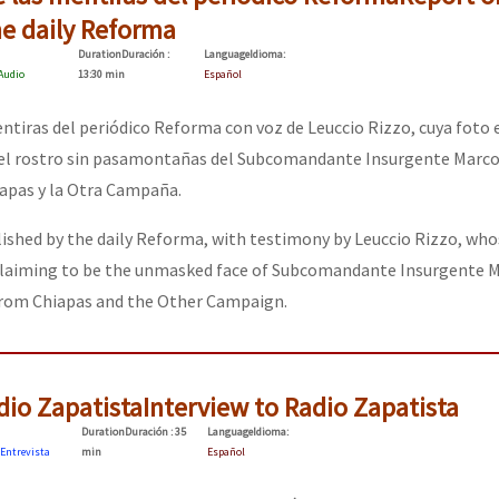
he daily Reforma
Duration
Duración
:
Language
Idioma
:
Audio
13:30 min
Español
ntiras del periódico Reforma con voz de Leuccio Rizzo, cuya foto e
 el rostro sin pasamontañas del Subcomandante Insurgente Marco
iapas y la Otra Campaña.
lished by the daily Reforma, with testimony by Leuccio Rizzo, wh
laiming to be the unmasked face of Subcomandante Insurgente M
 from Chiapas and the Other Campaign.
dio Zapatista
Interview to Radio Zapatista
Duration
Duración
: 35
Language
Idioma
:
Entrevista
min
Español