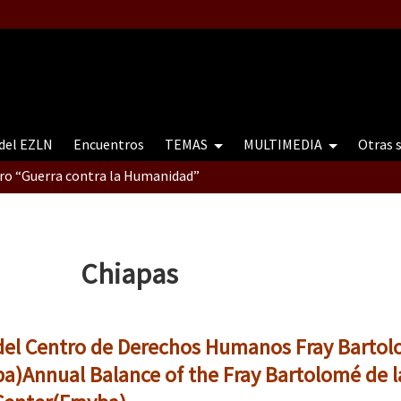
 del EZLN
Encuentros
TEMAS
MULTIMEDIA
Otras 
tro “Guerra contra la Humanidad”
contro “Guerra contra a Humanidade”(As populações e a natureza e
Chiapas
ra contra a Humanidade” (As populações e a natureza sob cerco)
del Centro de Derechos Humanos Fray Barto
ba)
Annual Balance of the Fray Bartolomé de l