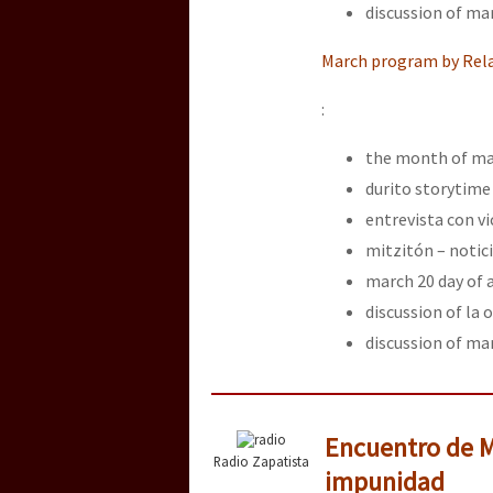
discussion of mar
March program by Rela
:
the month of mar
durito storytime
entrevista con v
mitzitón – notici
march 20 day of
discussion of la 
discussion of mar
Encuentro de Mu
Radio Zapatista
impunidad