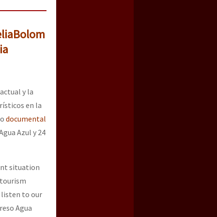
lia
Bolom
ia
actual y la
ísticos en la
ro
documental
gua Azul y 24
nt situation
 tourism
listen to our
reso Agua