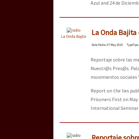
Azul and 24 de Diciemb
La Onda Bajita
La Onda Bajita
Date
Fecha
: 07 May 2010
Type
Tipo
Reportaje sobre las me
Nuestr@s Pres@s. Palab
movimientos sociales “
Report on the lies pub
Prisoners First on May 
International Seminar 
Reportaje sobr