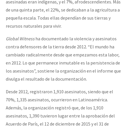
asesinadas eran indígenas, y el 7%, afrodescendientes. Más
Fotorreportaje
de una quinta parte, el 22%, se dedicaban a la agricultura a
[25 abr – CDMX] Tokín por el CNI: 30 años de Resistencia y Rebeldí
Video
pequeña escala. Todas ellas dependían de sus tierras y
recursos naturales para vivir.
Otras secciones
Global Witness
ha documentado la violencia y asesinatos
Semillero Guerra contra la Humanidad. (Las poblaciones y
contra defensores de la tierra desde 2012. “El mundo ha
la naturaleza bajo asedio)
cambiado radicalmente desde que empezamos esta labor,
Libros para descargar
en 2012. Lo que permanece inmutable es la persistencia de
Medios Libres
los asesinatos”, sostiene la organización en el informe que
divulga el resultado de la documentación.
COVID-19
Desde 2012, registraron 1,910 asesinatos, siendo que el
Eventos
70%, 1,335 asesinatos, ocurrieron en Latinoamérica.
Contacto
Además, la organización registró que, de los 1,910
asesinatos, 1,390 tuvieron lugar entre la aprobación del
Acuerdo de París, el 12 de diciembre de 2015 y el 31 de