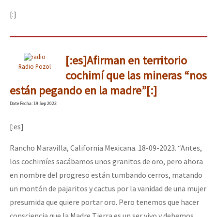
[:]
[:es]Afirman en territorio
Radio Pozol
cochimí que las mineras “nos
están pegando en la madre”[:]
Date
Fecha
: 19 Sep 2023
[:es]
Rancho Maravilla, California Mexicana. 18-09-2023. “Antes,
los cochimíes sacábamos unos granitos de oro, pero ahora
en nombre del progreso están tumbando cerros, matando
un montón de pajaritos y cactus por la vanidad de una mujer
presumida que quiere portar oro. Pero tenemos que hacer
consciencia que la Madre Tierra es un ser vivo y debemos