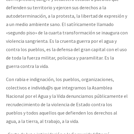
Fotorreportaje
defienden su territorio y ejercen sus derechos a la
autodeterminación, a la protesta, la libertad de expresión y
Video
a un medio ambiente sano. El satíricamente llamado
Otras secciones
«segundo piso» de la cuarta transformación se inaugura con
Semillero Guerra contra la Humanidad. (Las poblaciones y
violencia sangrienta. Es la cruenta guerra por el agua y
contra los pueblos, es la defensa del gran capital con el uso
la naturaleza bajo asedio)
de toda la fuerza militar, policiaca y paramilitar. Es la
Libros para descargar
guerra contra la vida.
Medios Libres
Con rabia e indignación, los pueblos, organizaciones,
COVID-19
colectivos e individu@s que integramos la Asamblea
Nacional por el Agua y la Vida denunciamos públicamente el
Eventos
recrudecimiento de la violencia de Estado contra los
Contacto
pueblos y todos aquellos que defienden los derechos al
agua, a la tierra, al trabajo, a la vida.