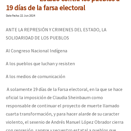
Mundo
19 días de la farsa electoral
EZLN
Date
Fecha
: 22 Jun 2024
La Sexta
ANTE LA REPRESIÓN Y CRIMENES DEL ESTADO, LA
AutonomÍa y Resistencia
SOLIDARIDAD DE LOS PUEBLOS
Megaproyectos
Al Congreso Nacional Indígena
Migración
A los pueblos que luchan y resisten
Presos
A los medios de comunicación
Mujeres
A solamente 19 días de la Farsa electoral, en la que se hace
Niñxs
oficial la imposición de Claudia Sheinbaum como
ETIQUETAS
responsable de continuar el proyecto de muerte llamado
cuarta transformación, y para hacer alarde de su caracter
MULTIMEDIA
violento, el sexenio de Andrés Manuel López Obrador cierra
Audio
con represión, sangre y secuestro estatal a pueblos que