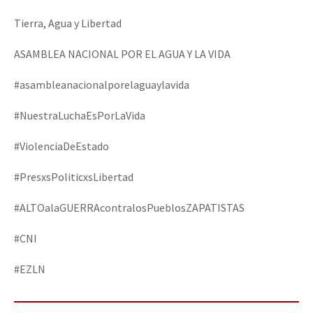
Tierra, Agua y Libertad
ASAMBLEA NACIONAL POR EL AGUA Y LA VIDA
#asambleanacionalporelaguaylavida
#NuestraLuchaEsPorLaVida
#ViolenciaDeEstado
#PresxsPoliticxsLibertad
#ALTOalaGUERRAcontralosPueblosZAPATISTAS
#CNI
#EZLN