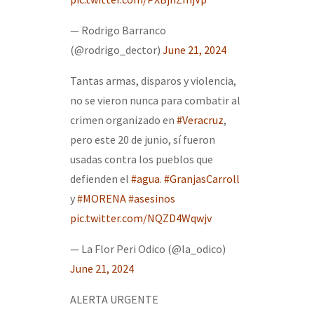
— Rodrigo Barranco
(@rodrigo_dector)
June 21, 2024
Tantas armas, disparos y violencia,
no se vieron nunca para combatir al
crimen organizado en
#Veracruz
,
pero este 20 de junio, sí fueron
usadas contra los pueblos que
defienden el
#agua
.
#GranjasCarroll
y
#MORENA
#asesinos
pic.twitter.com/NQZD4Wqwjv
— La Flor Peri Odico (@la_odico)
June 21, 2024
ALERTA URGENTE