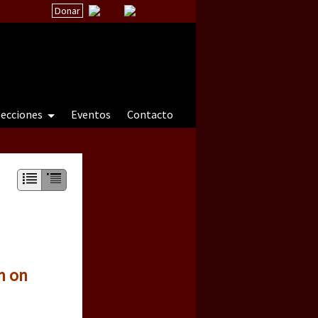
Donar
secciones
Eventos
Contacto
 a natureza sob cerco)
m on