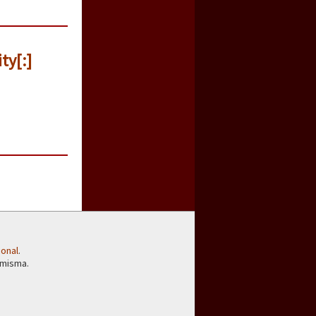
ty[:]
ional
.
 misma.