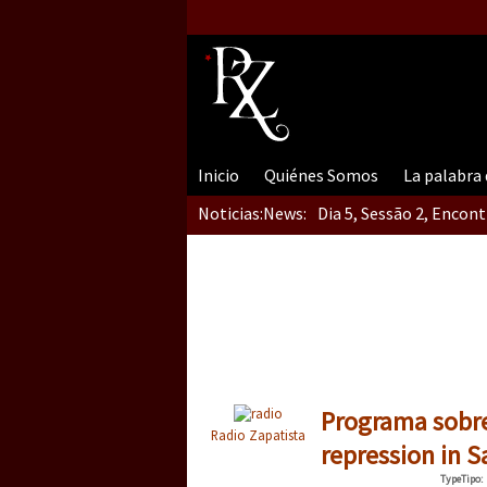
Inicio
Quiénes Somos
La palabra
Noticias:
News:
Dia 5, Sessão 2, Encon
Dia 5, sessão 1, do En
Dia 4 – Encontro “Guer
Programa sobre
Radio Zapatista
repression in 
Type
Tipo
: