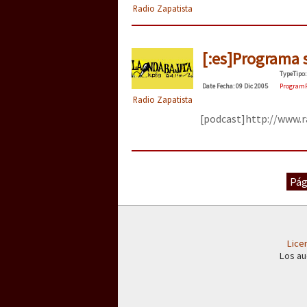
Radio Zapatista
[25 abr – CDMX] Tokín p
[:es]Programa s
Type
Tipo
:
Date
Fecha
: 09 Dic 2005
Program
Radio Zapatista
[podcast]http://www.r
Pág
Lice
Los au