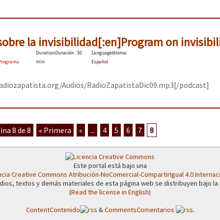
or el CNI: 30 años de Resistencia y Rebeldía
obre la invisibilidad[:en]Program on invisibili
Duration
Duración
: 30
Language
Idioma
:
Programa
min
Español
adiozapatista.org/Audios/RadioZapatistaDic09.mp3[/podcast]
ina 8 de 8
« Primera
«
...
4
5
6
7
8
Este portal está bajo una
ncia Creative Commons Atribución-NoComercial-CompartirIgual 4.0 Internac
dios, textos y demás materiales de esta página web se distribuyen bajo la
(
Read the license in English
)
Content
Contenido
&
Comments
Comentarios
.