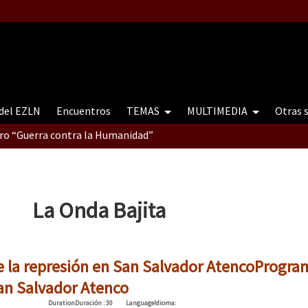
 del EZLN
Encuentros
TEMAS
MULTIMEDIA
Otras 
tro “Guerra contra la Humanidad”
contro “Guerra contra a Humanidade”(As populações e a natureza e
La Onda Bajita
ra contra a Humanidade” (As populações e a natureza sob cerco)
 la represión en San Salvador Atenco
Progra
San Salvador Atenco
Duration
Duración
: 30
Language
Idioma
: