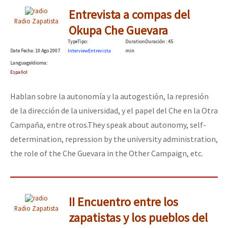
Fotorreportaje
Entrevista a compas del
Radio Zapatista
Okupa Che Guevara
Video
Type
Tipo
:
Duration
Duración
: 45
Otras secciones
Date
Fecha
: 10 Ago 2007
Interview
Entrevista
min
Language
Idioma
:
Semillero Guerra contra la Humanidad. (Las poblaciones y
Español
la naturaleza bajo asedio)
Hablan sobre la autonomía y la autogestión, la represión
Libros para descargar
de la dirección de la universidad, y el papel del Che en la Otra
Medios Libres
Campaña, entre otros.
They speak about autonomy, self-
determination, repression by the university administration,
COVID-19
the role of the Che Guevara in the Other Campaign, etc.
Eventos
Contacto
II Encuentro entre los
Radio Zapatista
zapatistas y los pueblos del