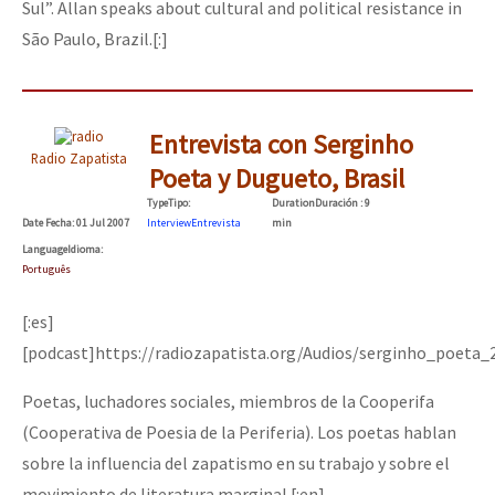
Sul”. Allan speaks about cultural and political resistance in
São Paulo, Brazil.[:]
Entrevista con Serginho
Radio Zapatista
Poeta y Dugueto, Brasil
Type
Tipo
:
Duration
Duración
: 9
Date
Fecha
: 01 Jul 2007
Interview
Entrevista
min
Language
Idioma
:
Português
[:es]
[podcast]https://radiozapatista.org/Audios/serginho_poeta
Poetas, luchadores sociales, miembros de la Cooperifa
(Cooperativa de Poesia de la Periferia). Los poetas hablan
sobre la influencia del zapatismo en su trabajo y sobre el
movimiento de literatura marginal.[:en]