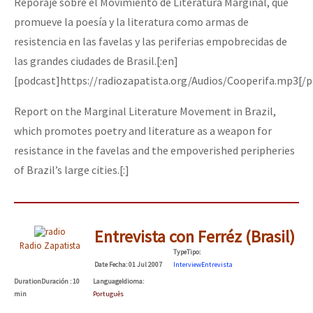
Reporaje sobre el Movimiento de Literatura Marginal, que
promueve la poesía y la literatura como armas de
resistencia en las favelas y las periferias empobrecidas de
las grandes ciudades de Brasil.[:en]
[podcast]https://radiozapatista.org/Audios/Cooperifa.mp3[/
Report on the Marginal Literature Movement in Brazil,
which promotes poetry and literature as a weapon for
resistance in the favelas and the empoverished peripheries
of Brazil’s large cities.[:]
Entrevista con Ferréz (Brasil)
Radio Zapatista
Type
Tipo
:
Date
Fecha
: 01 Jul 2007
Interview
Entrevista
Duration
Duración
: 10
Language
Idioma
:
min
Português