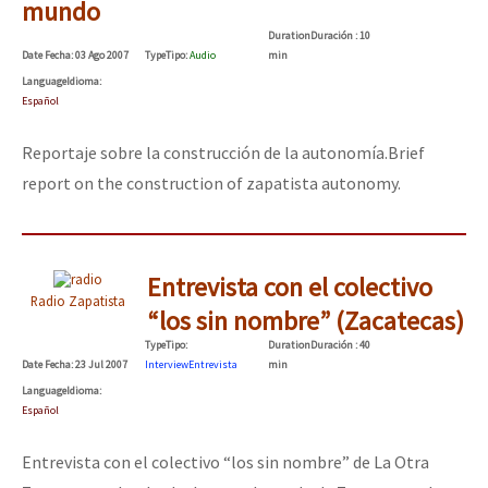
mundo
Duration
Duración
: 10
Date
Fecha
: 03 Ago 2007
Type
Tipo
:
Audio
min
Language
Idioma
:
Español
Reportaje sobre la construcción de la autonomía.
Brief
report on the construction of zapatista autonomy.
Entrevista con el colectivo
Radio Zapatista
“los sin nombre” (Zacatecas)
Type
Tipo
:
Duration
Duración
: 40
Date
Fecha
: 23 Jul 2007
Interview
Entrevista
min
Language
Idioma
:
Español
Entrevista con el colectivo “los sin nombre” de La Otra