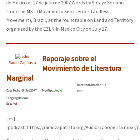
de México el 17 de julio de 2007.
Words by Soraya Soriano
from the MST (Movimento Sem Terra – Landless
Movement), Brazil, at the roundtable on Land and Territory
organized by the EZLN in Mexico City on July 17.
Reporaje sobre el
Radio Zapatista
Movimiento de Literatura
Marginal
Duration
Duración
: 13
Date
Fecha
: 06 Jul 2007
Type
Tipo
:
Audio
min
Language
Idioma
:
Español
[:es]
[podcast]https://radiozapatista.org/Audios/Cooperifa.mp3[/