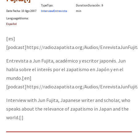
Mundo
Type
Tipo
:
Duration
Duración
: 9
Date
Fecha
: 10 Ago 2007
Interview
Entrevista
min
EZLN
Language
Idioma
:
Español
Dia 1: Encontro “Guerra contra a Humanidade”
La Sexta
[:es]
AutonomÍa y Resistencia
[podcast]https://radiozapatista.org/Audios/EnrevistaJunFuji
[CDMX – 20 julio] Jornadas globales por la libertad de Jesús Pláci
Megaproyectos
Entrevista a Jun Fujita, académico y escritor japonés. Jun
Migración
habla sobre el interés por el zapatismo en Japón y en el
Presos
“Sonhando a Terra do Bem Virá” se publica no Estado Espanhol
mundo.[:en]
Mujeres
[podcast]https://radiozapatista.org/Audios/EnrevistaJunFuji
Niñxs
Interview with Jun Fujita, Japanese writer and scholar, who
Se o México sabe, que o mundo saiba! Nossas lutas pela memória, a
speaks about the relevance of zapatismo in Japan and the
ETIQUETAS
world.[:]
MULTIMEDIA
[25 abr – CDMX] Tokín por el CNI: 30 años de Resistencia y Rebeldí
Audio