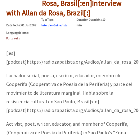
Rosa, Brasil[:en]Interview
with Allan da Rosa, Brazil[:]
Type
Tipo
:
Duration
Duración
: 10
Date
Fecha
: 01 Jul 2007
Interview
Entrevista
min
Language
Idioma
:
Português
[:es]
[podcast]https://radiozapatista.org/Audios/allan_da_rosa_2
Luchador social, poeta, escritor, educador, miembro de
Cooperifa (Cooperativa de Poesia de la Periferia) y parte del
movimiento de literatura marginal. Habla sobre la
resistencia cultural en São Paulo, Brasil[:en]
[podcast]https://radiozapatista.org/Audios/allan_da_rosa_2
Activist, poet, writer, educator, and member of Cooperifa,
(Cooperativa de Poesia da Periferia) in São Paulo’s “Zona