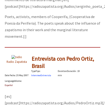
[podcast]https://radiozapatista.org/Audios/serginho_poeta
Poets, activists, members of Cooperifa, (Cooperativa de
Poesia da Periferia). The poets speak about the influence of
zapatismo in their work and the marginal literature
movement.[:]
Entrevista con Pedro Ortiz,
Radio Zapatista
Brasil
Type
Tipo
:
Duration
Duración
: 19
Date
Fecha
: 25 May 2007
Interview
Entrevista
min
Language
Idioma
:
Español
[:es]
[podcast]https://radiozapatista.org/Audios/PedroOrtiz.mp3[