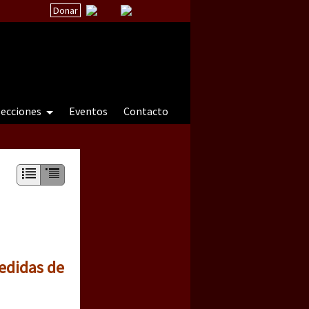
Donar
secciones
Eventos
Contacto
 a natureza sob cerco)
edidas de