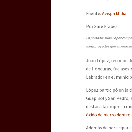
Dia 3 do Encontro “Gu
Fuente:
Avispa Midia
Dia 2 do Encontro “Gu
Por Sare Frabes
En portada: Juan López compart
megaproyectos que amenazan las
Dia 1: Encontro “Guer
Juan López, reconocido 
de Honduras, fue asesin
[CDMX – 20 julio] Jorna
Labrador en el munici
López participó en la 
Guapinol y San Pedro,
“Sonhando a Terra do 
destaca la empresa min
óxido de hierro dentro
Se o México sabe, que 
Además de participar en