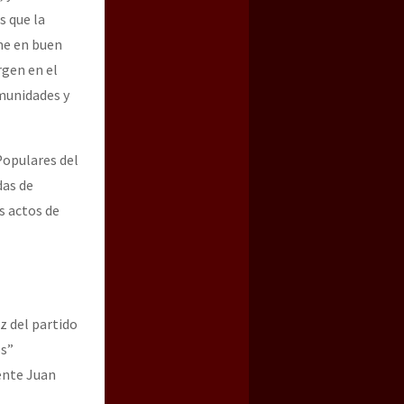
s que la
ne en buen
gen en el
omunidades y
Populares del
das de
s actos de
z del partido
os”
dente Juan