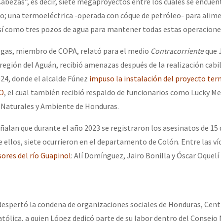
Cabezas”, es decir, siete megaproyectos entre los cuales se encuen
ro; una termoeléctrica -operada con cóque de petróleo- para alim
sí como tres pozos de agua para mantener todas estas operaciones
negas, miembro de COPA, relató para el medio
Contracorriente
que J
región del Aguán, recibió amenazas después de la realización cabil
2024, donde el alcalde Fúnez
impuso la instalación del proyecto ter
CO
, el cual también recibió respaldo de funcionarios como Lucky Me
 Naturales y Ambiente de Honduras.
eñalan que durante el año 2023 se registraron los asesinatos de 15
 ellos, siete ocurrieron en el departamento de Colón. Entre las ví
ores del río Guapinol
: Alí Domínguez, Jairo Bonilla y Óscar Oquel
despertó la condena de organizaciones sociales de Honduras, Cen
atólica, a quien López dedicó parte de su labor dentro del Consejo