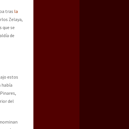
coa tras
la
rlos Zelaya,
s que se
aldía de
bajo estos
n había
Pinares,
ior del
denominan