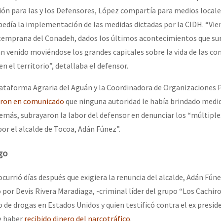
n para las y los Defensores, López compartía para medios locale
pedía la implementación de las medidas dictadas por la CIDH. “Vie
emprana del Conadeh, dados los últimos acontecimientos que sur
an venido moviéndose los grandes capitales sobre la vida de las c
n el territorio”, detallaba el defensor.
Plataforma Agraria del Aguán y la Coordinadora de Organizaciones 
aron en comunicado
que ninguna autoridad le había brindado medi
emás, subrayaron la labor del defensor en denunciar los “múltiple
or el alcalde de Tocoa, Adán Fúnez”.
go
currió días después que exigiera la renuncia del alcalde, Adán Fúne
 por Devis Rivera Maradiaga, -criminal líder del grupo “Los Cachir
o de drogas en Estados Unidos y quien testificó contra el ex presi
e haber
recibido dinero del narcotráfico
.