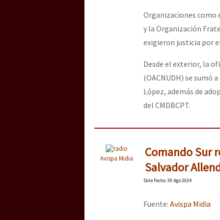
Organizaciones como e
y la Organización Frat
exigieron justicia por 
Desde el exterior, la 
(OACNUDH) se sumó a la
López, además de adop
del CMDBCPT.
Comando Sur re
Avispa Midia
Salvador Allen
Date
Fecha
: 30 Ago 2024
Fuente:
Avispa Midia