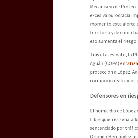
Mecanismo de Protecció
excesiva burocracia im
momento esta alerta t
territorio y de cómo h
eso aumenta el riesgo e
Tras el asesinato, la 
Aguán (COPA)
enfatiz
protección a López. Ad
corrupción realizados p
Defensores en ries
El homicidio de López o
Libre quien es señalado
sentenciado por tráfic
Orlando Hernández- d