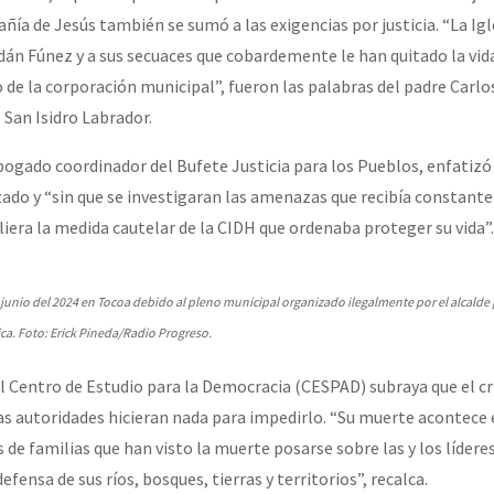
ía de Jesús también se sumó a las exigencias por justicia. “La Igl
dán Fúnez y a sus secuaces que cobardemente le han quitado la vid
 de la corporación municipal”, fueron las palabras del padre Carlo
e San Isidro Labrador.
abogado coordinador del Bufete Justicia para los Pueblos, enfatizó
ado y “sin que se investigaran las amenazas que recibía constan
liera la medida cautelar de la CIDH que ordenaba proteger su vida”.
 junio del 2024 en Tocoa debido al pleno municipal organizado ilegalmente por el alcalde
ica. Foto: Erick Pineda/Radio Progreso.
 Centro de Estudio para la Democracia (CESPAD) subraya que el c
las autoridades hicieran nada para impedirlo. “Su muerte acontece
 de familias que han visto la muerte posarse sobre las y los lídere
efensa de sus ríos, bosques, tierras y territorios”, recalca.