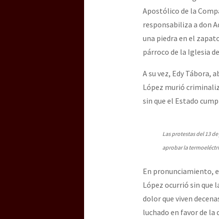
Apostólico de la Compañ
responsabiliza a don A
una piedra en el zapato
párroco de la Iglesia d
A su vez, Edy Tábora, 
López murió criminaliz
sin que el Estado cump
Las protestas del 13 de
aprobar la termoeléctr
En pronunciamiento, el
López ocurrió sin que 
dolor que viven decenas
luchado en favor de la d