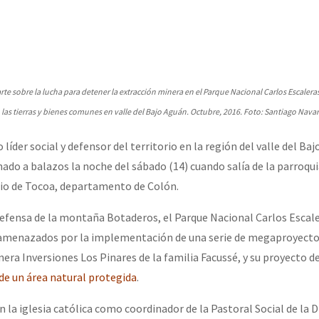
erra contra a Humanidade”
erra contra a Humanidad”
e sobre la lucha para detener la extracción minera en el Parque Nacional Carlos Escaleras
 tierras y bienes comunes en valle del Bajo Aguán. Octubre, 2016. Foto: Santiago Navar
ra contra a Humanidade”
líder social y defensor del territorio en la región del valle del Ba
ado a balazos la noche del sábado (14) cuando salía de la parroqui
das globales por la libertad de Jesús Plácido Galindo y el alto a l
pio de Tocoa, departamento de Colón.
defensa de la montaña Botaderos, el Parque Nacional Carlos Escaler
 amenazados por la implementación de una serie de megaproyect
Bem Virá” se publica no Estado Espanhol
era Inversiones Los Pinares de la familia Facussé, y su proyecto d
 de un área natural protegida
.
o mundo saiba! Nossas lutas pela memória, a justiça e a dignidade
 la iglesia católica como coordinador de la Pastoral Social de la D