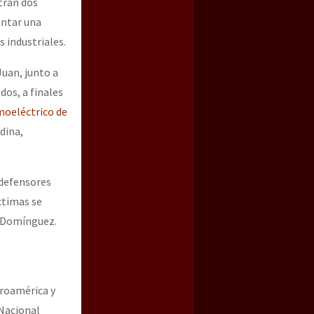
tran dos
entar una
 industriales.
uan, junto a
dos, a finales
moeléctrico de
dina,
 defensores
ctimas se
í Domínguez.
troamérica y
 Nacional