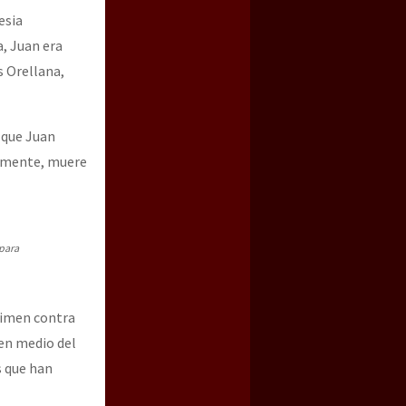
esia
a, Juan era
s Orellana,
 que Juan
temente, muere
 para
rimen contra
 en medio del
s que han