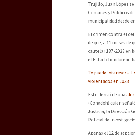
Trujillo, Juan López se
Comunes y Públicos d
[25 abr – CDMX] Tokín p
municipalidad desde en
El crimen contra el de
de que, a 11 meses de
cautelar 137-2023 en b
el Estado hondureño h
Te puede interesar – H
violentados en 2023
Esto derivó de una
ale
(Conadeh) quien señaló
Justicia, la Dirección 
Policial de Investigaci
Apenas el 12 de septiem