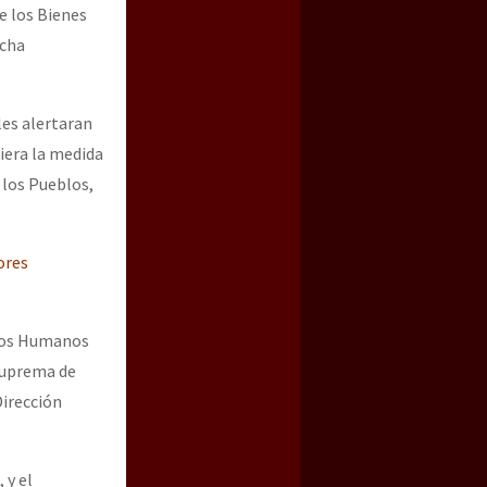
e los Bienes
icha
les alertaran
iera la medida
 los Pueblos,
ores
chos Humanos
 Suprema de
Dirección
 y el