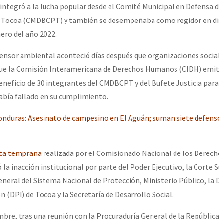
 integró a la lucha popular desde el Comité Municipal en Defensa d
e Tocoa (CMDBCPT) y también se desempeñaba como regidor en d
or el CNI: 30 años de Resistencia y Rebeldía
ero del año 2022.
fensor ambiental aconteció días después que organizaciones socia
 que la Comisión Interamericana de Derechos Humanos (CIDH) emit
eneficio de 30 integrantes del CMDBCPT y del Bufete Justicia para
abía fallado en su cumplimiento.
onduras: Asesinato de campesino en El Aguán; suman siete defens
rta temprana
realizada por el Comisionado Nacional de los Dere
 la inacción institucional por parte del Poder Ejecutivo, la Corte
General del Sistema Nacional de Protección, Ministerio Público, la 
ón (DPI) de Tocoa y la Secretaría de Desarrollo Social.
bre, tras una reunión con la Procuraduría General de la República,