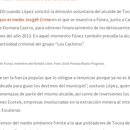
10) cuando López solicitó la dimisión voluntaria del alcalde de To
 por el medio
Insigth Crime
en el que se muestra a Fúnez, junto a Ca
a Xiomara Castro, para obtener financiamiento de los delincuente
nes del año 2013. En aquel momento Fúnez también presidía la alc
actividad criminal del grupo “Los Cachiros”.
dán Funez, miembro del Partido Libre. Foto: Erick Pineda/Radio Progreso.
 ser la fuerza popular que lo obligue a renunciar porque ya no es 
dicada para guiar los destinos del municipio”, sostuvo López, quie
menazas de parte del mismo alcalde, así como de Inversiones los 
es Ecotek, empresas involucradas en la extracción minera al inter
 Escaleras.
efensor del medio ambiente frente a lo que pobladores de Tocoa 