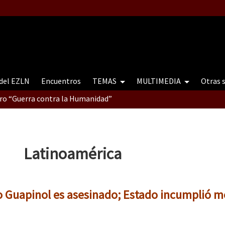
 del EZLN
Encuentros
TEMAS
MULTIMEDIA
Otras 
tro “Guerra contra la Humanidad”
contro “Guerra contra a Humanidade”(As populações e a natureza e
Latinoamérica
ra contra a Humanidade” (As populações e a natureza sob cerco)
ío Guapinol es asesinado; Estado incumplió m