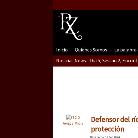
Inicio
Quiénes Somos
La palabra
Noticias:
News:
Dia 5, Sessão 2, Encon
Dia 5, sessão 1, do En
Dia 4 – Encontro “Guer
Defensor del r
Avispa Midia
protección
Date
Fecha
: 17 Sep 2024