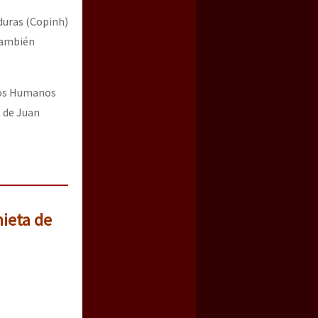
duras (Copinh)
también
chos Humanos
o de Juan
nieta de