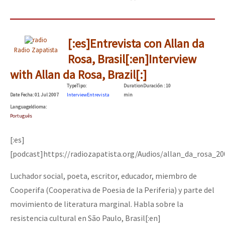
[:es]Entrevista con Allan da
Radio Zapatista
Rosa, Brasil[:en]Interview
with Allan da Rosa, Brazil[:]
Type
Tipo
:
Duration
Duración
: 10
Date
Fecha
: 01 Jul 2007
Interview
Entrevista
min
Language
Idioma
:
Português
[:es]
[podcast]https://radiozapatista.org/Audios/allan_da_rosa_2
Luchador social, poeta, escritor, educador, miembro de
Cooperifa (Cooperativa de Poesia de la Periferia) y parte del
movimiento de literatura marginal. Habla sobre la
resistencia cultural en São Paulo, Brasil[:en]