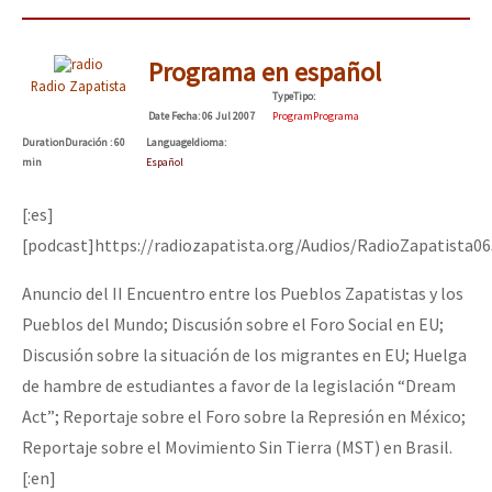
Programa en español
Radio Zapatista
Type
Tipo
:
Date
Fecha
: 06 Jul 2007
Program
Programa
Duration
Duración
: 60
Language
Idioma
:
min
Español
[:es]
[podcast]https://radiozapatista.org/Audios/RadioZapatista0
Anuncio del II Encuentro entre los Pueblos Zapatistas y los
Pueblos del Mundo; Discusión sobre el Foro Social en EU;
Discusión sobre la situación de los migrantes en EU; Huelga
de hambre de estudiantes a favor de la legislación “Dream
Act”; Reportaje sobre el Foro sobre la Represión en México;
Reportaje sobre el Movimiento Sin Tierra (MST) en Brasil.
[:en]