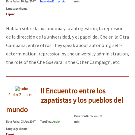
Date
Fecha
: 10 Ago 2007
Interview
Entrevista
min
Mundo
Language
Idioma
:
Español
EZLN
Dia 1: Encontro “Guerra contra a Humanidade”
La Sexta
Hablan sobre la autonomía y la autogestión, la represión
de la dirección de la universidad, y el papel del Che en la Otra
AutonomÍa y Resistencia
Campaña, entre otros.
They speak about autonomy, self-
[CDMX – 20 julio] Jornadas globales por la libertad de Jesús Pláci
Megaproyectos
determination, repression by the university administration,
Migración
the role of the Che Guevara in the Other Campaign, etc.
Presos
“Sonhando a Terra do Bem Virá” se publica no Estado Espanhol
Mujeres
II Encuentro entre los
Radio Zapatista
Niñxs
zapatistas y los pueblos del
Se o México sabe, que o mundo saiba! Nossas lutas pela memória, a
ETIQUETAS
mundo
Duration
Duración
: 10
MULTIMEDIA
Date
Fecha
: 03 Ago 2007
Type
Tipo
:
Audio
min
[25 abr – CDMX] Tokín por el CNI: 30 años de Resistencia y Rebeldí
Language
Idioma
:
Audio
Español