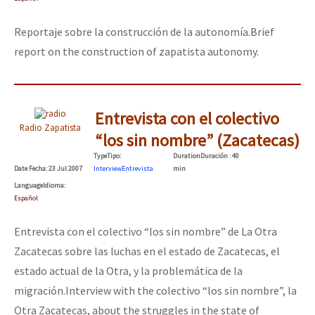
Fotorreportaje
Reportaje sobre la construcción de la autonomía.
Brief
Video
report on the construction of zapatista autonomy.
Otras secciones
Semillero Guerra contra la Humanidad. (Las poblaciones y
Entrevista con el colectivo
la naturaleza bajo asedio)
Radio Zapatista
“los sin nombre” (Zacatecas)
Libros para descargar
Type
Tipo
:
Duration
Duración
: 40
Date
Fecha
: 23 Jul 2007
Interview
Entrevista
min
Medios Libres
Language
Idioma
:
COVID-19
Español
Eventos
Entrevista con el colectivo “los sin nombre” de La Otra
Zacatecas sobre las luchas en el estado de Zacatecas, el
Contacto
estado actual de la Otra, y la problemática de la
migración.
Interview with the colectivo “los sin nombre”, la
Otra Zacatecas, about the struggles in the state of