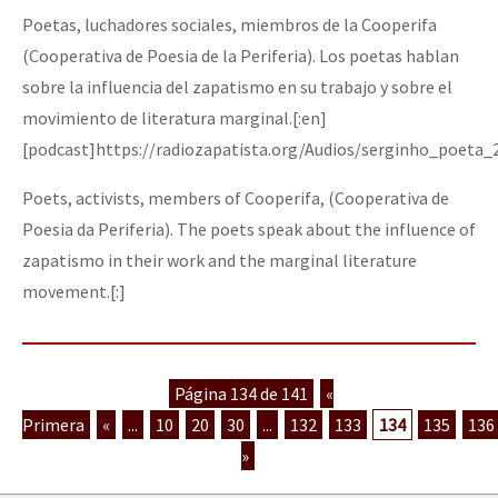
Poetas, luchadores sociales, miembros de la Cooperifa
(Cooperativa de Poesia de la Periferia). Los poetas hablan
sobre la influencia del zapatismo en su trabajo y sobre el
movimiento de literatura marginal.[:en]
[podcast]https://radiozapatista.org/Audios/serginho_poeta
Poets, activists, members of Cooperifa, (Cooperativa de
Poesia da Periferia). The poets speak about the influence of
zapatismo in their work and the marginal literature
movement.[:]
Página 134 de 141
«
Primera
«
...
10
20
30
...
132
133
134
135
136
»