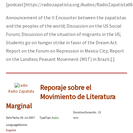
[podcast]https://radiozapatista.org/Audios/RadioZapatista0
Announcement of the II Encounter between the zapatistas
and the peoples of the world; Discussion on the US Social
Forum; Discussion of the situation of migrants in the US;
Students go on hunger strike in favor of the Dream Act.
Report on the Forum on Repression in Mexico City; Report
on the Landless Peasant Movement (MST) in Brazil.[:]
Reporaje sobre el
Radio Zapatista
Movimiento de Literatura
Marginal
Duration
Duración
: 13
Date
Fecha
: 06 Jul 2007
Type
Tipo
:
Audio
min
Language
Idioma
:
Español