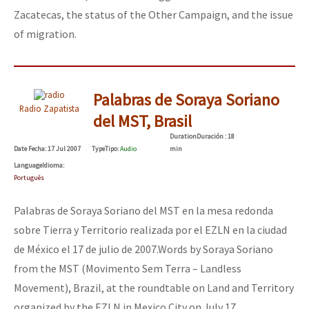
Zacatecas, the status of the Other Campaign, and the issue
of migration.
Palabras de Soraya Soriano
Radio Zapatista
del MST, Brasil
Duration
Duración
: 18
Date
Fecha
: 17 Jul 2007
Type
Tipo
:
Audio
min
Language
Idioma
:
Português
Palabras de Soraya Soriano del MST en la mesa redonda
sobre Tierra y Territorio realizada por el EZLN en la ciudad
de México el 17 de julio de 2007.
Words by Soraya Soriano
from the MST (Movimento Sem Terra – Landless
Movement), Brazil, at the roundtable on Land and Territory
organized by the EZLN in Mexico City on July 17.