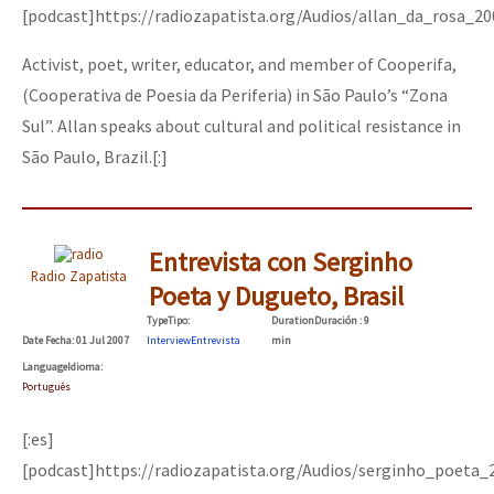
[podcast]https://radiozapatista.org/Audios/allan_da_rosa_2
Activist, poet, writer, educator, and member of Cooperifa,
(Cooperativa de Poesia da Periferia) in São Paulo’s “Zona
Sul”. Allan speaks about cultural and political resistance in
São Paulo, Brazil.[:]
Entrevista con Serginho
Radio Zapatista
Poeta y Dugueto, Brasil
Type
Tipo
:
Duration
Duración
: 9
Date
Fecha
: 01 Jul 2007
Interview
Entrevista
min
Language
Idioma
:
Português
[:es]
[podcast]https://radiozapatista.org/Audios/serginho_poeta