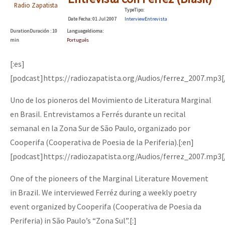
Radio Zapatista
Type
Tipo
:
Date
Fecha
: 01 Jul 2007
Interview
Entrevista
Duration
Duración
: 10
Language
Idioma
:
min
Português
[:es]
[podcast]https://radiozapatista.org/Audios/ferrez_2007.mp3[
Uno de los pioneros del Movimiento de Literatura Marginal
en Brasil. Entrevistamos a Ferrés durante un recital
semanal en la Zona Sur de São Paulo, organizado por
Cooperifa (Cooperativa de Poesia de la Periferia).[:en]
[podcast]https://radiozapatista.org/Audios/ferrez_2007.mp3[
One of the pioneers of the Marginal Literature Movement
in Brazil. We interviewed Ferréz during a weekly poetry
event organized by Cooperifa (Cooperativa de Poesia da
Periferia) in São Paulo’s “Zona Sul”.[:]